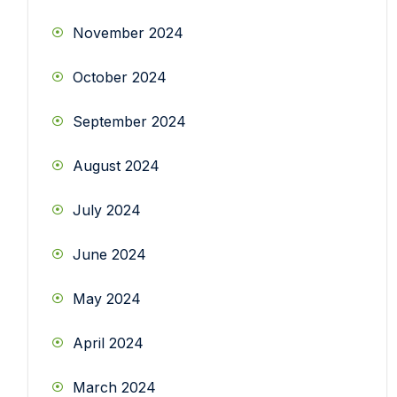
November 2024
October 2024
September 2024
August 2024
July 2024
June 2024
May 2024
April 2024
March 2024