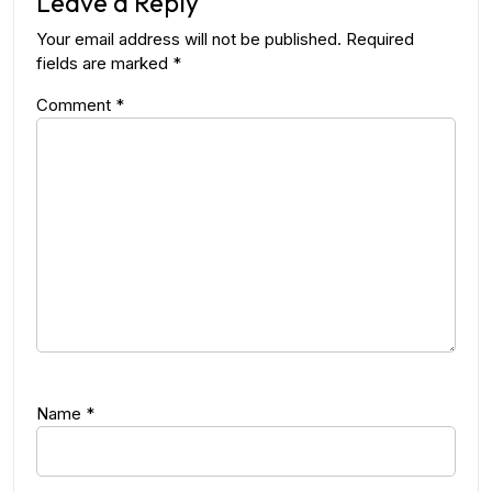
Leave a Reply
Your email address will not be published.
Required
fields are marked
*
Comment
*
Name
*