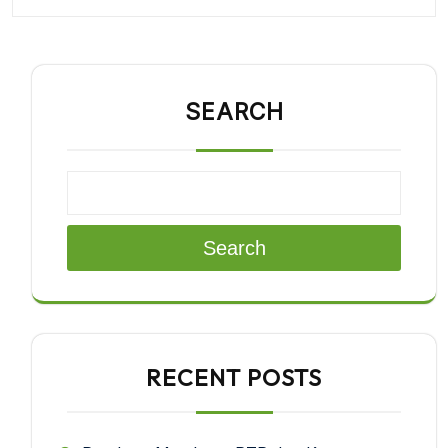
SEARCH
Search
RECENT POSTS