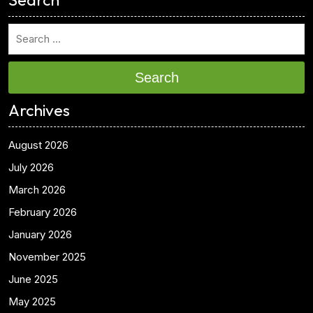
Search
Archives
August 2026
July 2026
March 2026
February 2026
January 2026
November 2025
June 2025
May 2025