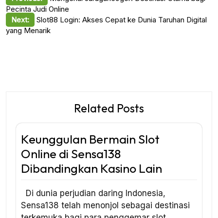
Post
Pecinta Judi Online
navigation
Next:
Slot88 Login: Akses Cepat ke Dunia Taruhan Digital
yang Menarik
Related Posts
Keunggulan Bermain Slot
Online di Sensa138
Dibandingkan Kasino Lain
Di dunia perjudian daring Indonesia,
Sensa138 telah menonjol sebagai destinasi
terkemuka bagi para penggemar slot.