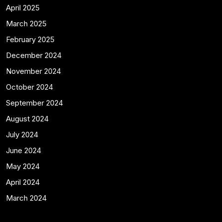
April 2025
March 2025
February 2025
December 2024
November 2024
October 2024
September 2024
August 2024
July 2024
June 2024
May 2024
April 2024
March 2024