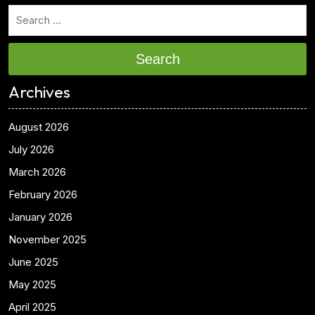
Search
Archives
August 2026
July 2026
March 2026
February 2026
January 2026
November 2025
June 2025
May 2025
April 2025