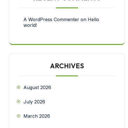
A WordPress Commenter
on
Hello
world!
ARCHIVES
August 2026
July 2026
March 2026