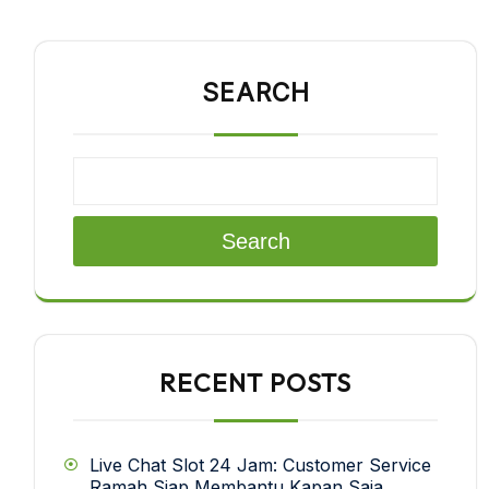
SEARCH
Search
RECENT POSTS
Live Chat Slot 24 Jam: Customer Service
Ramah Siap Membantu Kapan Saja