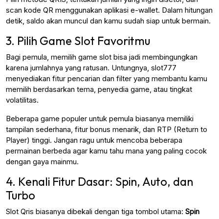
scan kode QR menggunakan aplikasi e-wallet. Dalam hitungan
detik, saldo akan muncul dan kamu sudah siap untuk bermain.
3. Pilih Game Slot Favoritmu
Bagi pemula, memilih game slot bisa jadi membingungkan
karena jumlahnya yang ratusan. Untungnya, slot777
menyediakan fitur pencarian dan filter yang membantu kamu
memilih berdasarkan tema, penyedia game, atau tingkat
volatilitas.
Beberapa game populer untuk pemula biasanya memiliki
tampilan sederhana, fitur bonus menarik, dan RTP (Return to
Player) tinggi. Jangan ragu untuk mencoba beberapa
permainan berbeda agar kamu tahu mana yang paling cocok
dengan gaya mainmu.
4. Kenali Fitur Dasar: Spin, Auto, dan
Turbo
Slot Qris biasanya dibekali dengan tiga tombol utama:
Spin