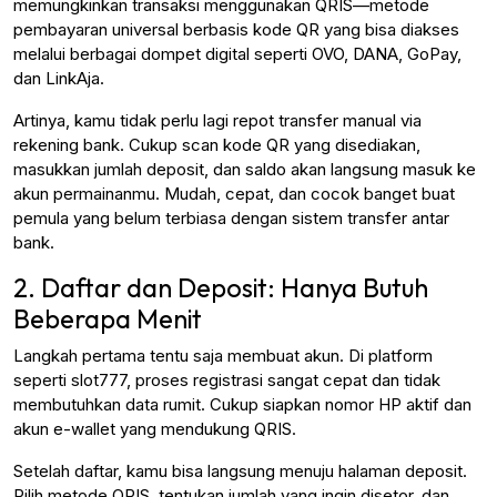
memungkinkan transaksi menggunakan QRIS—metode
pembayaran universal berbasis kode QR yang bisa diakses
melalui berbagai dompet digital seperti OVO, DANA, GoPay,
dan LinkAja.
Artinya, kamu tidak perlu lagi repot transfer manual via
rekening bank. Cukup scan kode QR yang disediakan,
masukkan jumlah deposit, dan saldo akan langsung masuk ke
akun permainanmu. Mudah, cepat, dan cocok banget buat
pemula yang belum terbiasa dengan sistem transfer antar
bank.
2. Daftar dan Deposit: Hanya Butuh
Beberapa Menit
Langkah pertama tentu saja membuat akun. Di platform
seperti slot777, proses registrasi sangat cepat dan tidak
membutuhkan data rumit. Cukup siapkan nomor HP aktif dan
akun e-wallet yang mendukung QRIS.
Setelah daftar, kamu bisa langsung menuju halaman deposit.
Pilih metode QRIS, tentukan jumlah yang ingin disetor, dan