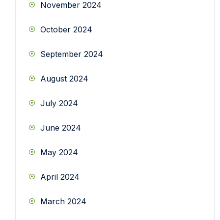
November 2024
October 2024
September 2024
August 2024
July 2024
June 2024
May 2024
April 2024
March 2024