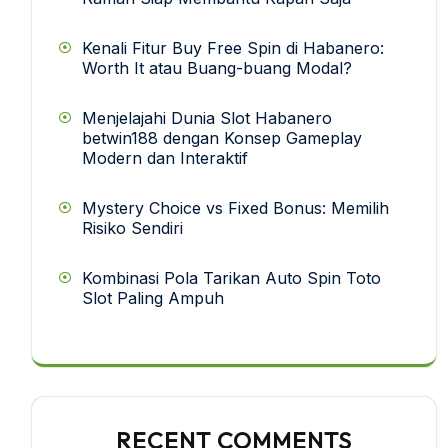
Kenali Fitur Buy Free Spin di Habanero:
Worth It atau Buang-buang Modal?
Menjelajahi Dunia Slot Habanero
betwin188 dengan Konsep Gameplay
Modern dan Interaktif
Mystery Choice vs Fixed Bonus: Memilih
Risiko Sendiri
Kombinasi Pola Tarikan Auto Spin Toto
Slot Paling Ampuh
RECENT COMMENTS