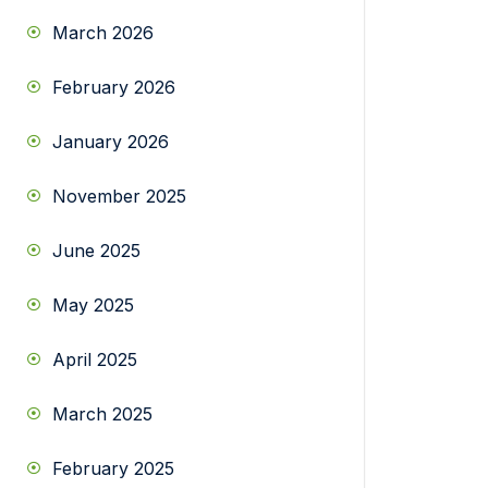
March 2026
February 2026
January 2026
November 2025
June 2025
May 2025
April 2025
March 2025
February 2025