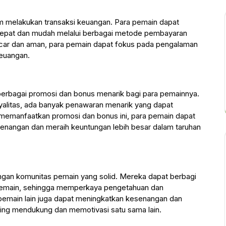
 melakukan transaksi keuangan. Para pemain dapat
cepat dan mudah melalui berbagai metode pembayaran
ncar dan aman, para pemain dapat fokus pada pengalaman
keuangan.
 berbagai promosi dan bonus menarik bagi para pemainnya.
oyalitas, ada banyak penawaran menarik yang dapat
 memanfaatkan promosi dan bonus ini, para pemain dapat
nangan dan meraih keuntungan lebih besar dalam taruhan
ngan komunitas pemain yang solid. Mereka dapat berbagi
 pemain, sehingga memperkaya pengetahuan dan
emain lain juga dapat meningkatkan kesenangan dan
ling mendukung dan memotivasi satu sama lain.