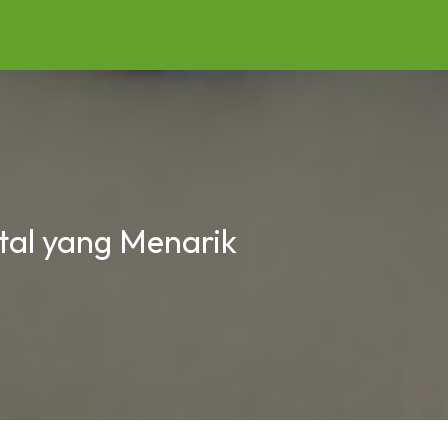
ital yang Menarik