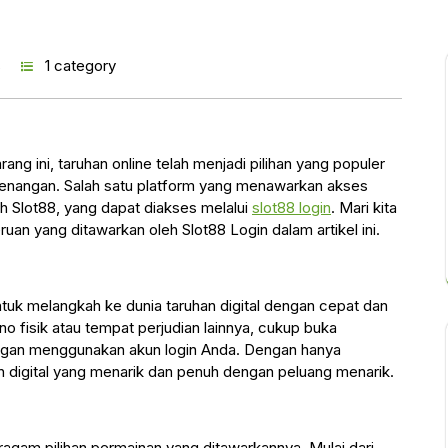
s
1 category
ang ini, taruhan online telah menjadi pilihan yang populer
senangan. Salah satu platform yang menawarkan akses
ah Slot88, yang dapat diakses melalui
slot88 login
. Mari kita
uan yang ditawarkan oleh Slot88 Login dalam artikel ini.
tuk melangkah ke dunia taruhan digital dengan cepat dan
no fisik atau tempat perjudian lainnya, cukup buka
ngan menggunakan akun login Anda. Dengan hanya
n digital yang menarik dan penuh dengan peluang menarik.
eragam pilihan permainan yang ditawarkannya. Mulai dari