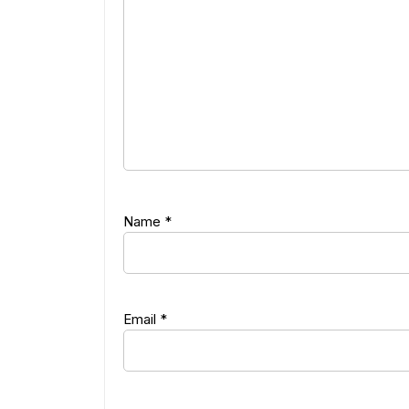
Name
*
Email
*