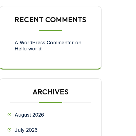
RECENT COMMENTS
A WordPress Commenter
on
Hello world!
ARCHIVES
August 2026
July 2026