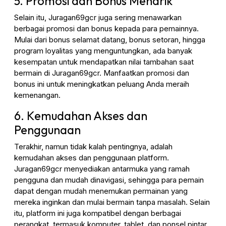
5. Promosi dan Bonus Menarik
Selain itu, Juragan69gcr juga sering menawarkan
berbagai promosi dan bonus kepada para pemainnya.
Mulai dari bonus selamat datang, bonus setoran, hingga
program loyalitas yang menguntungkan, ada banyak
kesempatan untuk mendapatkan nilai tambahan saat
bermain di Juragan69gcr. Manfaatkan promosi dan
bonus ini untuk meningkatkan peluang Anda meraih
kemenangan.
6. Kemudahan Akses dan
Penggunaan
Terakhir, namun tidak kalah pentingnya, adalah
kemudahan akses dan penggunaan platform.
Juragan69gcr menyediakan antarmuka yang ramah
pengguna dan mudah dinavigasi, sehingga para pemain
dapat dengan mudah menemukan permainan yang
mereka inginkan dan mulai bermain tanpa masalah. Selain
itu, platform ini juga kompatibel dengan berbagai
perangkat, termasuk komputer, tablet, dan ponsel pintar,