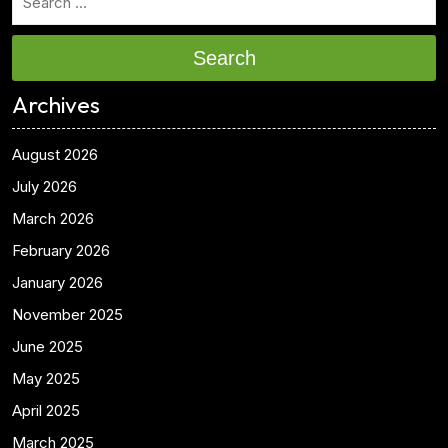
Search
Archives
August 2026
July 2026
March 2026
February 2026
January 2026
November 2025
June 2025
May 2025
April 2025
March 2025