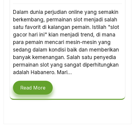
Dalam dunia perjudian online yang semakin
berkembang, permainan slot menjadi salah
satu favorit di kalangan pemain. Istilah "slot
gacor hari ini" kian menjadi trend, di mana
para pemain mencari mesin-mesin yang
sedang dalam kondisi baik dan memberikan
banyak kemenangan. Salah satu penyedia
permainan slot yang sangat diperhitungkan
adalah Habanero. Mari…
Read More