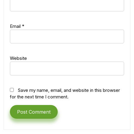
Email
*
Website
Save my name, email, and website in this browser
for the next time I comment.