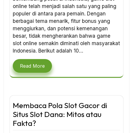
online telah menjadi salah satu yang paling
populer di antara para pemain. Dengan
berbagai tema menarik, fitur bonus yang
menggiurkan, dan potensi kemenangan
besar, tidak mengherankan bahwa game
slot online semakin diminati oleh masyarakat
Indonesia. Berikut adalah 10…
Read More
Membaca Pola Slot Gacor di
Situs Slot Dana: Mitos atau
Fakta?