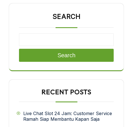
SEARCH
Search
RECENT POSTS
Live Chat Slot 24 Jam: Customer Service
Ramah Siap Membantu Kapan Saja