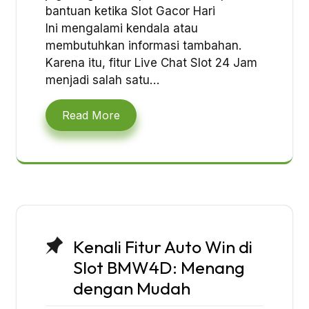
bantuan ketika Slot Gacor Hari
Ini mengalami kendala atau
membutuhkan informasi tambahan.
Karena itu, fitur Live Chat Slot 24 Jam
menjadi salah satu…
Read More
Kenali Fitur Auto Win di
Slot BMW4D: Menang
dengan Mudah