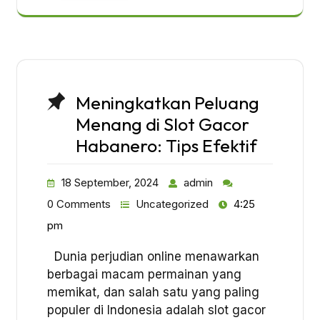
Meningkatkan Peluang
Menang di Slot Gacor
Habanero: Tips Efektif
18 September, 2024
admin
0 Comments
Uncategorized
4:25
pm
Dunia perjudian online menawarkan
berbagai macam permainan yang
memikat, dan salah satu yang paling
populer di Indonesia adalah slot gacor