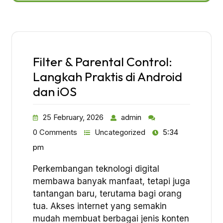
Filter & Parental Control:
Langkah Praktis di Android
dan iOS
25 February, 2026
admin
0 Comments
Uncategorized
5:34
pm
Perkembangan teknologi digital
membawa banyak manfaat, tetapi juga
tantangan baru, terutama bagi orang
tua. Akses internet yang semakin
mudah membuat berbagai jenis konten