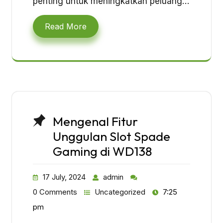
penting untuk meningkatkan peluang…
Read More
Mengenal Fitur
Unggulan Slot Spade
Gaming di WD138
17 July, 2024
admin
0 Comments
Uncategorized
7:25
pm