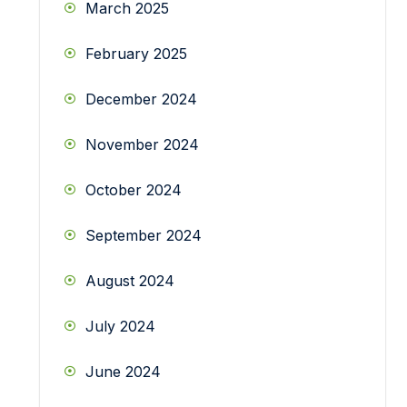
March 2025
February 2025
December 2024
November 2024
October 2024
September 2024
August 2024
July 2024
June 2024