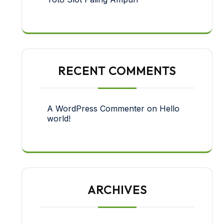
RECENT COMMENTS
A WordPress Commenter
on
Hello
world!
ARCHIVES