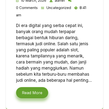
10 March, 2026
admin
0 Comments
Uncategorized
8:41
am
Di era digital yang serba cepat ini,
banyak orang mudah terpapar
berbagai bentuk hiburan daring,
termasuk judi online. Salah satu jenis
yang paling populer adalah slot,
karena tampilannya yang menarik,
cara bermain yang mudah, dan janji
hadiah yang menggiurkan. Namun
sebelum kita terburu-buru membahas
judi online, ada beberapa hal penting…
Read More