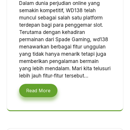
Dalam dunia perjudian online yang
semakin kompetitif, WD138 telah
muncul sebagai salah satu platform
terdepan bagi para penggemar slot.
Terutama dengan kehadiran
permainan dari Spade Gaming, wd138
menawarkan berbagai fitur unggulan
yang tidak hanya menarik tetapi juga
memberikan pengalaman bermain
yang lebih mendalam. Mari kita telusuri
lebih jauh fitur-fitur tersebut…
Read More