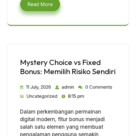
Read More
Mystery Choice vs Fixed
Bonus: Memilih Risiko Sendiri
11 July, 2026
admin
0 Comments
Uncategorized
8:15 pm
Dalam perkembangan permainan
digital modern, fitur bonus menjadi
salah satu elemen yang membuat
pengalaman pengguna semakin