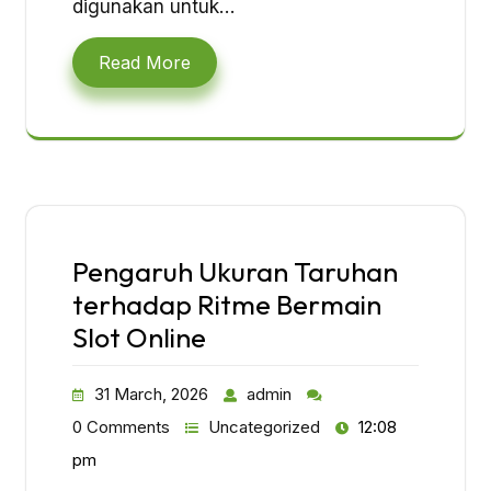
digunakan untuk…
Read More
Pengaruh Ukuran Taruhan
terhadap Ritme Bermain
Slot Online
31 March, 2026
admin
0 Comments
Uncategorized
12:08
pm