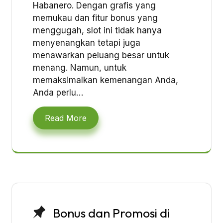
Habanero. Dengan grafis yang
memukau dan fitur bonus yang
menggugah, slot ini tidak hanya
menyenangkan tetapi juga
menawarkan peluang besar untuk
menang. Namun, untuk
memaksimalkan kemenangan Anda,
Anda perlu…
Read More
Bonus dan Promosi di