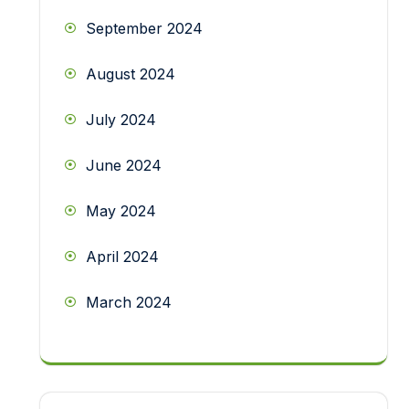
September 2024
August 2024
July 2024
June 2024
May 2024
April 2024
March 2024