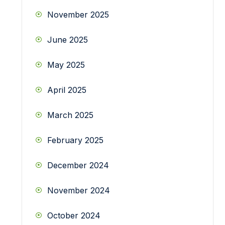
November 2025
June 2025
May 2025
April 2025
March 2025
February 2025
December 2024
November 2024
October 2024