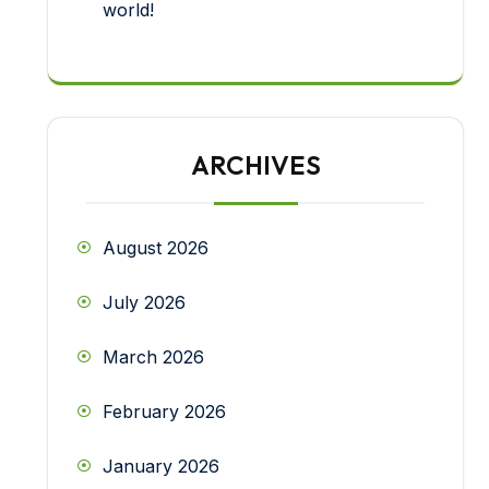
world!
ARCHIVES
August 2026
July 2026
March 2026
February 2026
January 2026