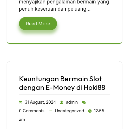
menyajikan pengalaman bermain yang
penuh keseruan dan peluang…
Read More
Keuntungan Bermain Slot
dengan E-Money di Hoki88
31 August, 2024
admin
0 Comments
Uncategorized
12:55
am