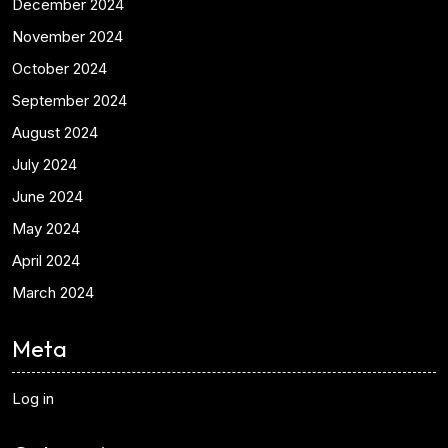
December 2024
November 2024
October 2024
September 2024
August 2024
July 2024
June 2024
May 2024
April 2024
March 2024
Meta
Log in