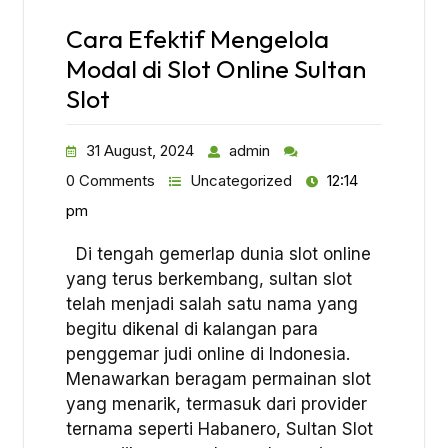
Cara Efektif Mengelola
Modal di Slot Online Sultan
Slot
31 August, 2024
admin
0 Comments
Uncategorized
12:14
pm
Di tengah gemerlap dunia slot online
yang terus berkembang, sultan slot
telah menjadi salah satu nama yang
begitu dikenal di kalangan para
penggemar judi online di Indonesia.
Menawarkan beragam permainan slot
yang menarik, termasuk dari provider
ternama seperti Habanero, Sultan Slot