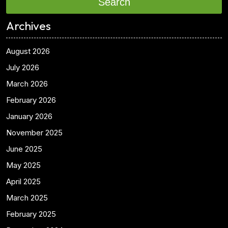
Search
Archives
August 2026
July 2026
March 2026
February 2026
January 2026
November 2025
June 2025
May 2025
April 2025
March 2025
February 2025