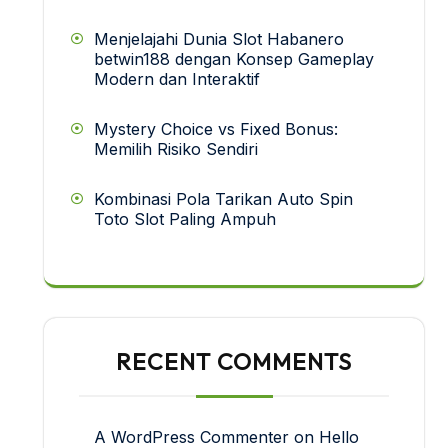
Menjelajahi Dunia Slot Habanero
betwin188 dengan Konsep Gameplay
Modern dan Interaktif
Mystery Choice vs Fixed Bonus:
Memilih Risiko Sendiri
Kombinasi Pola Tarikan Auto Spin
Toto Slot Paling Ampuh
RECENT COMMENTS
A WordPress Commenter
on
Hello