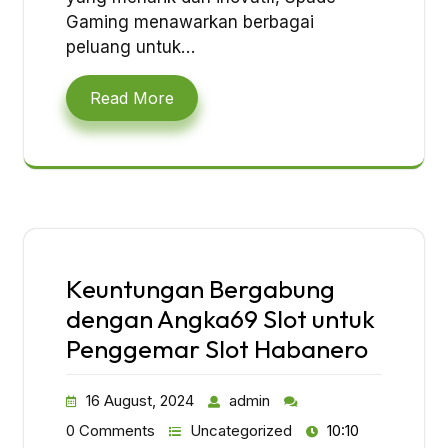
Gaming menawarkan berbagai
peluang untuk…
Read More
Keuntungan Bergabung
dengan Angka69 Slot untuk
Penggemar Slot Habanero
16 August, 2024
admin
0 Comments
Uncategorized
10:10