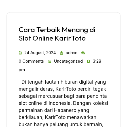
Cara Terbaik Menang di
Slot Online KarirToto
24 August, 2024
admin
0 Comments
Uncategorized
3:28
pm
Di tengah lautan hiburan digital yang
mengalir deras, KarirToto berdiri tegak
sebagai mercusuar bagi para pencinta
slot online di Indonesia. Dengan koleksi
permainan dari Habanero yang
berkilauan, KarirToto menawarkan
bukan hanya peluang untuk bermain,