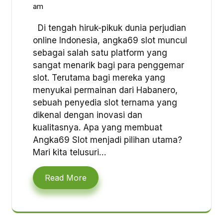
am
Di tengah hiruk-pikuk dunia perjudian
online Indonesia, angka69 slot muncul
sebagai salah satu platform yang
sangat menarik bagi para penggemar
slot. Terutama bagi mereka yang
menyukai permainan dari Habanero,
sebuah penyedia slot ternama yang
dikenal dengan inovasi dan
kualitasnya. Apa yang membuat
Angka69 Slot menjadi pilihan utama?
Mari kita telusuri…
Read More