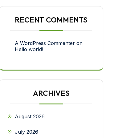
RECENT COMMENTS
A WordPress Commenter
on
Hello world!
ARCHIVES
August 2026
July 2026