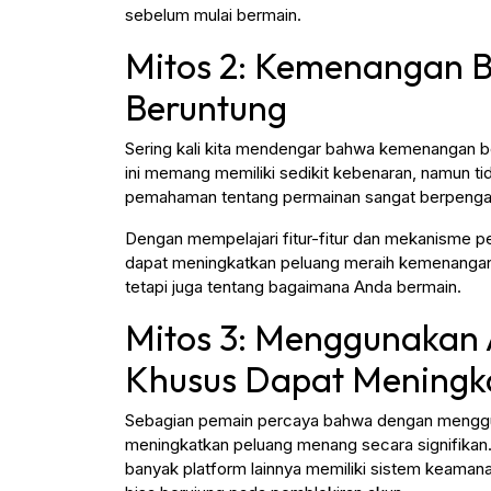
sebelum mulai bermain.
Mitos 2: Kemenangan 
Beruntung
Sering kali kita mendengar bahwa kemenangan be
ini memang memiliki sedikit kebenaran, namun ti
pemahaman tentang permainan sangat berpengaru
Dengan mempelajari fitur-fitur dan mekanisme p
dapat meningkatkan peluang meraih kemenangan
tetapi juga tentang bagaimana Anda bermain.
Mitos 3: Menggunakan 
Khusus Dapat Mening
Sebagian pemain percaya bahwa dengan menggun
meningkatkan peluang menang secara signifikan.
banyak platform lainnya memiliki sistem keamana