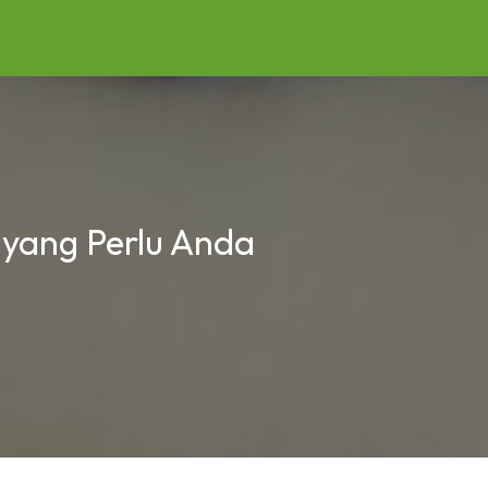
 yang Perlu Anda