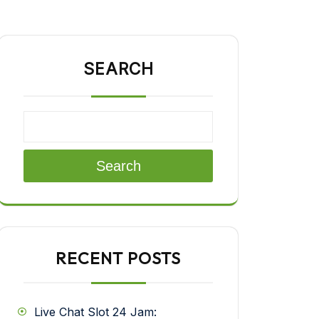
SEARCH
Search
RECENT POSTS
Live Chat Slot 24 Jam: