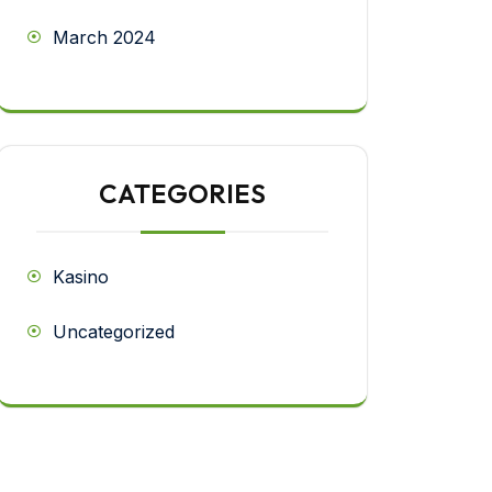
March 2024
CATEGORIES
Kasino
Uncategorized