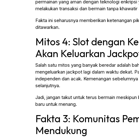
permainan yang aman dengan teknologi enkripsi 
melakukan transaksi dan bermain tanpa khawatir 
Fakta ini seharusnya memberikan ketenangan pik
ditawarkan.
Mitos 4: Slot dengan K
Akan Keluarkan Jackpo
Salah satu mitos yang banyak beredar adalah bah
mengeluarkan jackpot lagi dalam waktu dekat. Pa
independen dan acak. Kemenangan sebelumnya 
selanjutnya.
Jadi, jangan takut untuk terus bermain meskipun 
baru untuk menang.
Fakta 3: Komunitas Pe
Mendukung