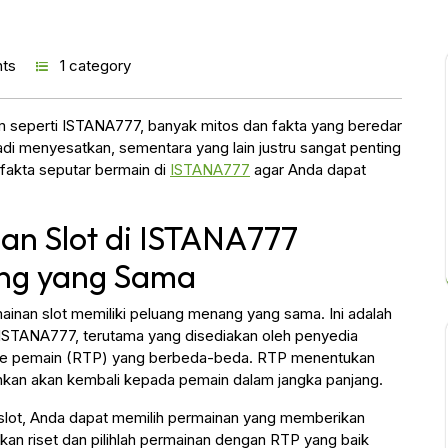
ts
1 category
orm seperti ISTANA777, banyak mitos dan fakta yang beredar
jadi menyesatkan, sementara yang lain justru sangat penting
 fakta seputar bermain di
ISTANA777
agar Anda dapat
an Slot di ISTANA777
ang yang Sama
an slot memiliki peluang menang yang sama. Ini adalah
i ISTANA777, terutama yang disediakan oleh penyedia
n ke pemain (RTP) yang berbeda-beda. RTP menentukan
hkan akan kembali kepada pemain dalam jangka panjang.
slot, Anda dapat memilih permainan yang memberikan
kukan riset dan pilihlah permainan dengan RTP yang baik