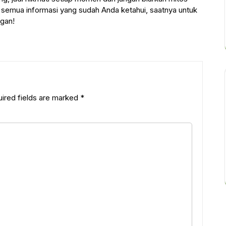
emua informasi yang sudah Anda ketahui, saatnya untuk
ngan!
ired fields are marked
*