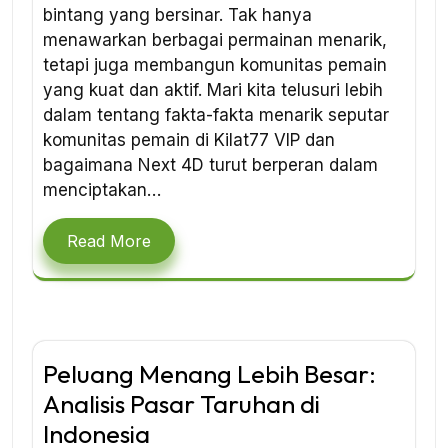
bintang yang bersinar. Tak hanya
menawarkan berbagai permainan menarik,
tetapi juga membangun komunitas pemain
yang kuat dan aktif. Mari kita telusuri lebih
dalam tentang fakta-fakta menarik seputar
komunitas pemain di Kilat77 VIP dan
bagaimana Next 4D turut berperan dalam
menciptakan…
Read More
Peluang Menang Lebih Besar:
Analisis Pasar Taruhan di
Indonesia