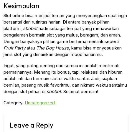
Kesimpulan
Slot online bisa menjadi teman yang menyenangkan saat ingin
bersantai dari rutinitas harian. Di antara banyak pilihan
platform,
sbobet
hadir sebagai tempat yang menawarkan
pengalaman bermain slot yang mulus, beragam, dan aman.
Dengan banyaknya pilihan game bertema menarik seperti
Fruit Party
atau
The Dog House
, kamu bisa menyesuaikan
jenis slot yang dimainkan dengan mood harianmu.
Ingat, yang paling penting dari semua ini adalah menikmati
permainannya. Menang itu bonus, tapi relaksasi dan hiburan
adalah inti dari bermain slot di waktu santai. Jadi, siapkan
cemilan, pasang musik favoritmu, dan nikmati waktu santaimu
dengan slot pilihan di
sbobet
. Selamat bermain!
Category:
Uncategorized
Leave a Reply