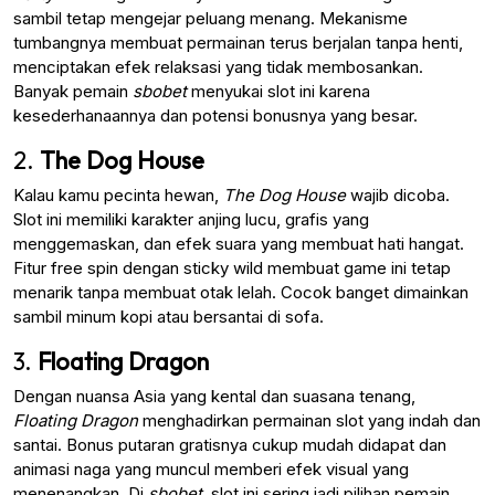
sambil tetap mengejar peluang menang. Mekanisme
tumbangnya membuat permainan terus berjalan tanpa henti,
menciptakan efek relaksasi yang tidak membosankan.
Banyak pemain
sbobet
menyukai slot ini karena
kesederhanaannya dan potensi bonusnya yang besar.
2.
The Dog House
Kalau kamu pecinta hewan,
The Dog House
wajib dicoba.
Slot ini memiliki karakter anjing lucu, grafis yang
menggemaskan, dan efek suara yang membuat hati hangat.
Fitur free spin dengan sticky wild membuat game ini tetap
menarik tanpa membuat otak lelah. Cocok banget dimainkan
sambil minum kopi atau bersantai di sofa.
3.
Floating Dragon
Dengan nuansa Asia yang kental dan suasana tenang,
Floating Dragon
menghadirkan permainan slot yang indah dan
santai. Bonus putaran gratisnya cukup mudah didapat dan
animasi naga yang muncul memberi efek visual yang
menenangkan. Di
sbobet
, slot ini sering jadi pilihan pemain