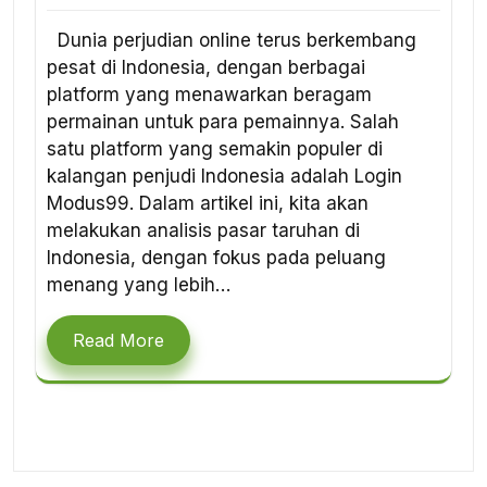
Dunia perjudian online terus berkembang
pesat di Indonesia, dengan berbagai
platform yang menawarkan beragam
permainan untuk para pemainnya. Salah
satu platform yang semakin populer di
kalangan penjudi Indonesia adalah Login
Modus99. Dalam artikel ini, kita akan
melakukan analisis pasar taruhan di
Indonesia, dengan fokus pada peluang
menang yang lebih…
Read More