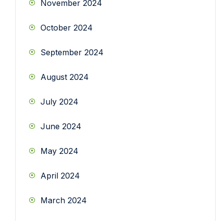
November 2024
October 2024
September 2024
August 2024
July 2024
June 2024
May 2024
April 2024
March 2024