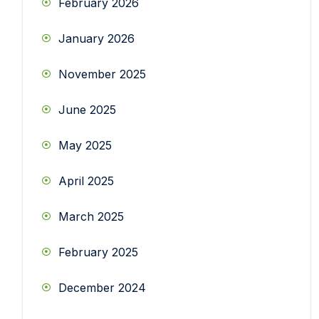
February 2026
January 2026
November 2025
June 2025
May 2025
April 2025
March 2025
February 2025
December 2024