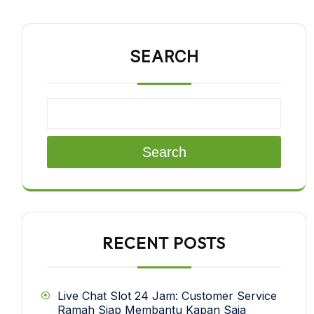
SEARCH
Search
RECENT POSTS
Live Chat Slot 24 Jam: Customer Service
Ramah Siap Membantu Kapan Saja