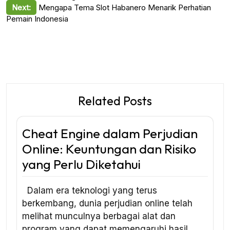
navigation
Next:
Mengapa Tema Slot Habanero Menarik Perhatian
Pemain Indonesia
Related Posts
Cheat Engine dalam Perjudian
Online: Keuntungan dan Risiko
yang Perlu Diketahui
Dalam era teknologi yang terus
berkembang, dunia perjudian online telah
melihat munculnya berbagai alat dan
program yang dapat memengaruhi hasil