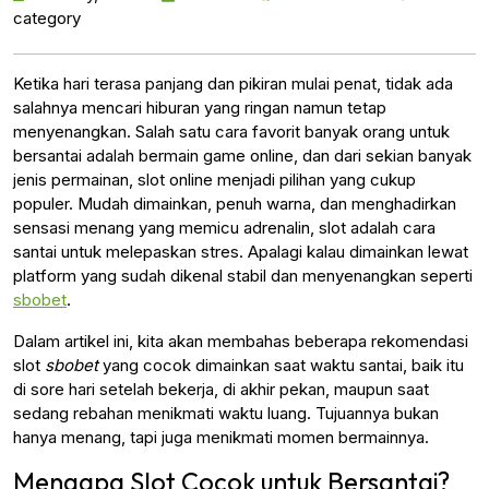
category
Ketika hari terasa panjang dan pikiran mulai penat, tidak ada
salahnya mencari hiburan yang ringan namun tetap
menyenangkan. Salah satu cara favorit banyak orang untuk
bersantai adalah bermain game online, dan dari sekian banyak
jenis permainan, slot online menjadi pilihan yang cukup
populer. Mudah dimainkan, penuh warna, dan menghadirkan
sensasi menang yang memicu adrenalin, slot adalah cara
santai untuk melepaskan stres. Apalagi kalau dimainkan lewat
platform yang sudah dikenal stabil dan menyenangkan seperti
sbobet
.
Dalam artikel ini, kita akan membahas beberapa rekomendasi
slot
sbobet
yang cocok dimainkan saat waktu santai, baik itu
di sore hari setelah bekerja, di akhir pekan, maupun saat
sedang rebahan menikmati waktu luang. Tujuannya bukan
hanya menang, tapi juga menikmati momen bermainnya.
Mengapa Slot Cocok untuk Bersantai?