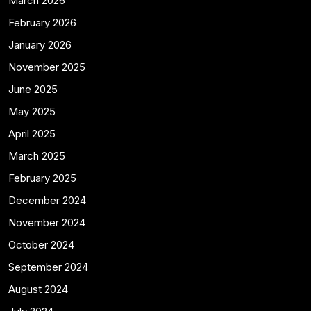
March 2026
February 2026
January 2026
November 2025
June 2025
May 2025
April 2025
March 2025
February 2025
December 2024
November 2024
October 2024
September 2024
August 2024