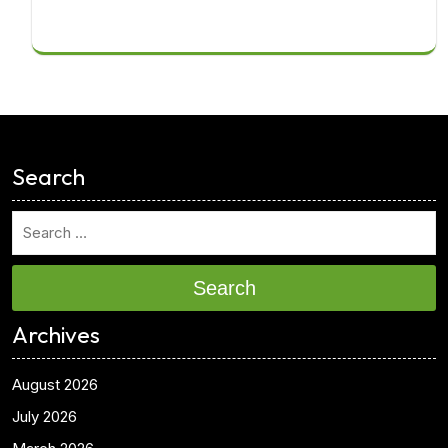
<
Search
Search
Archives
August 2026
July 2026