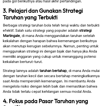
pada gol berikutnya atau hasil akhir pertandingan.
3. Pelajari dan Gunakan Strategi
Taruhan yang Terbukti
Berbagai strategi taruhan bola telah teruji waktu dan terbukti
efektif. Salah satu strategi yang populer adalah
strategi
Martingale
, di mana Anda menggandakan taruhan setelah
kekalahan dengan harapan bahwa kemenangan berikutnya
akan menutupi kerugian sebelumnya. Namun, penting untuk
menggunakan strategi ini dengan bijak dan hanya jika Anda
memiliki anggaran yang cukup untuk menanggung potensi
kekalahan berturut-turut.
Strategi lainnya adalah
taruhan bertahap
, di mana Anda mulai
dengan taruhan kecil dan secara bertahap meningkatkannya
saat Anda memperoleh kemenangan. Ini membantu Anda
mengelola risiko dengan lebih baik dan memastikan bahwa
Anda tidak terlalu cepat kehilangan semua modal Anda.
4. Fokus pada Pasar Taruhan yang