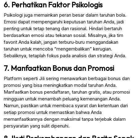
6. Perhatikan Faktor Psikologis
Psikologi juga memainkan peran besar dalam taruhan bola.
Emosi dapat mempengaruhi keputusan taruhan Anda, jadi
penting untuk tetap tenang dan rasional. Hindari bertaruh
berdasarkan emosi atau tekanan sosial. Misalnya, jika tim
favorit Anda kalah, jangan terburu-buru menggandakan
taruhan untuk mencoba “mengembalikan” kerugian.
Sebaliknya, tetaplah fokus pada analisis dan strategi Anda.
7. Manfaatkan Bonus dan Promosi
Platform seperti JiIi sering menawarkan berbagai bonus dan
promosi yang bisa meningkatkan modal taruhan Anda.
Manfaatkan bonus pendaftaran, taruhan gratis, atau promosi
mingguan untuk menambah peluang kemenangan Anda.
Namun, pastikan untuk membaca syarat dan ketentuan dari
setiap promosi untuk memastikan bahwa Anda
memanfaatkannya dengan maksimal tanpa terjebak dalam
persyaratan yang sulit dipenuhi.