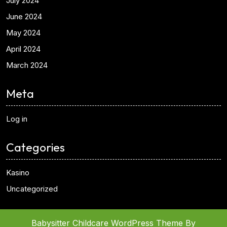
July 2024
June 2024
May 2024
April 2024
March 2024
Meta
Log in
Categories
Kasino
Uncategorized
Babysitter Childcare WordPress Theme
By