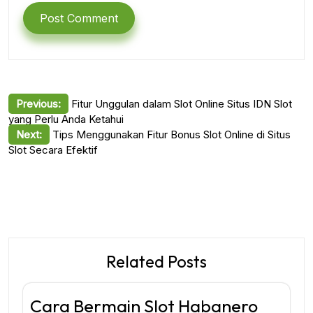
Post
Previous:
Fitur Unggulan dalam Slot Online Situs IDN Slot
yang Perlu Anda Ketahui
navigation
Next:
Tips Menggunakan Fitur Bonus Slot Online di Situs
Slot Secara Efektif
Related Posts
Cara Bermain Slot Habanero