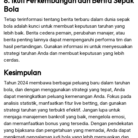
8. Ikuti Perkembangan dan Berita Sepak
Bola
Tetap terinformasi tentang berita terbaru dalam dunia sepak
bola adalah kunci untuk membuat keputusan taruhan yang
lebih baik. Berita cedera pemain, perubahan manajer, atau
berita penting lainnya dapat mempengaruhi performa tim dan
hasil pertandingan. Gunakan informasi ini untuk menyesuaikan
strategi taruhan Anda dan membuat keputusan yang lebih
cerdas.
Kesimpulan
Tahun 2024 membawa berbagai peluang baru dalam taruhan
bola, dan dengan menggunakan strategi yang tepat, Anda
dapat meningkatkan peluang kemenangan Anda. Fokus pada
analisis statistik, manfaatkan fitur live betting, dan gunakan
strategi taruhan yang terbukti efektif. Jangan lupa untuk
menjaga manajemen bankroll yang baik, mengelola emosi,
dan memanfaatkan bonus yang tersedia. Dengan pendekatan
yang bijaksana dan pengetahuan yang memadai, Anda dapat
menikmati pengalaman judi bola yang lebih memuaskan dan