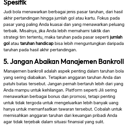
Spesifik
Judi bola menawarkan berbagai jenis pasar taruhan, dari hasil
akhir pertandingan hingga jumlah gol atau kartu. Fokus pada
pasar yang paling Anda kuasai dan yang menawarkan peluang
terbaik. Misalnya, jika Anda lebih memahami taktik dan
strategi tim tertentu, maka taruhan pada pasar seperti
jumlah
gol
atau
taruhan handicap
bisa lebih menguntungkan daripada
taruhan pada hasil akhir pertandingan.
5. Jangan Abaikan Manajemen Bankroll
Manajemen bankroll adalah aspek penting dalam taruhan bola
yang sering diabaikan. Tetapkan anggaran taruhan Anda dan
patuhi batas tersebut. Jangan pernah bertaruh lebih dari yang
Anda mampu untuk kehilangan. Platform seperti JiIi sering
menawarkan berbagai bonus dan promosi, tetapi penting
untuk tidak tergoda untuk mengeluarkan lebih banyak uang
hanya untuk memanfaatkan tawaran tersebut. Cobalah untuk
memisahkan anggaran taruhan dari keuangan pribadi Anda
agar tidak terjebak dalam situasi finansial yang sulit.