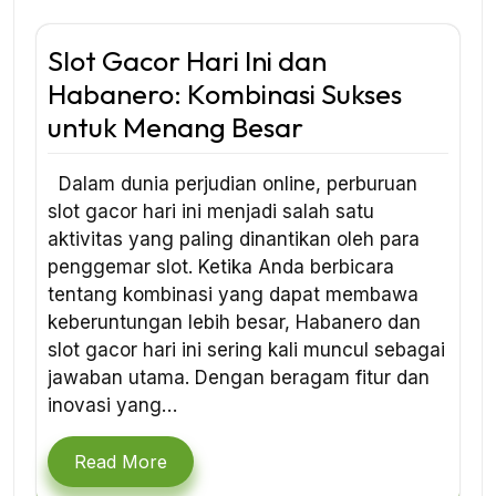
Slot Gacor Hari Ini dan
Habanero: Kombinasi Sukses
untuk Menang Besar
Dalam dunia perjudian online, perburuan
slot gacor hari ini menjadi salah satu
aktivitas yang paling dinantikan oleh para
penggemar slot. Ketika Anda berbicara
tentang kombinasi yang dapat membawa
keberuntungan lebih besar, Habanero dan
slot gacor hari ini sering kali muncul sebagai
jawaban utama. Dengan beragam fitur dan
inovasi yang…
Read More