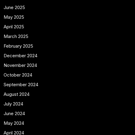
June 2025
May 2025
April 2025
March 2025
February 2025
December 2024
November 2024
October 2024
September 2024
August 2024
July 2024
June 2024
May 2024
April 2024