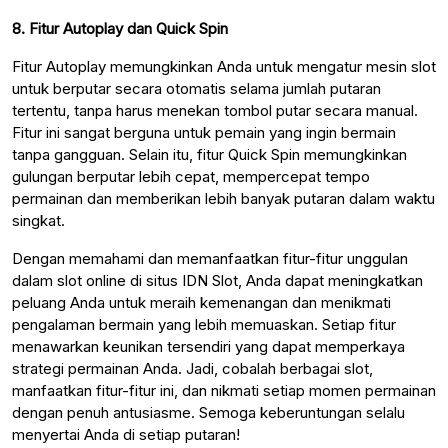
8. Fitur Autoplay dan Quick Spin
Fitur Autoplay memungkinkan Anda untuk mengatur mesin slot
untuk berputar secara otomatis selama jumlah putaran
tertentu, tanpa harus menekan tombol putar secara manual.
Fitur ini sangat berguna untuk pemain yang ingin bermain
tanpa gangguan. Selain itu, fitur Quick Spin memungkinkan
gulungan berputar lebih cepat, mempercepat tempo
permainan dan memberikan lebih banyak putaran dalam waktu
singkat.
Dengan memahami dan memanfaatkan fitur-fitur unggulan
dalam slot online di situs IDN Slot, Anda dapat meningkatkan
peluang Anda untuk meraih kemenangan dan menikmati
pengalaman bermain yang lebih memuaskan. Setiap fitur
menawarkan keunikan tersendiri yang dapat memperkaya
strategi permainan Anda. Jadi, cobalah berbagai slot,
manfaatkan fitur-fitur ini, dan nikmati setiap momen permainan
dengan penuh antusiasme. Semoga keberuntungan selalu
menyertai Anda di setiap putaran!