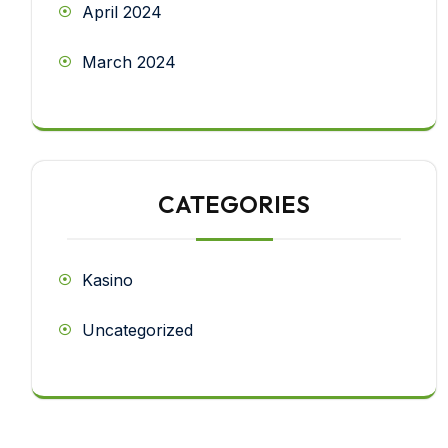
April 2024
March 2024
CATEGORIES
Kasino
Uncategorized