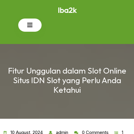
Skip
Iba2k
to
content
Open
Button
Fitur Unggulan dalam Slot Online
Situs IDN Slot yang Perlu Anda
Ketahui
10 August, 2024
admin
0 Comments
1