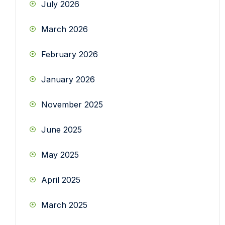
July 2026
March 2026
February 2026
January 2026
November 2025
June 2025
May 2025
April 2025
March 2025