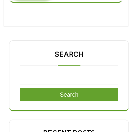
SEARCH
Search