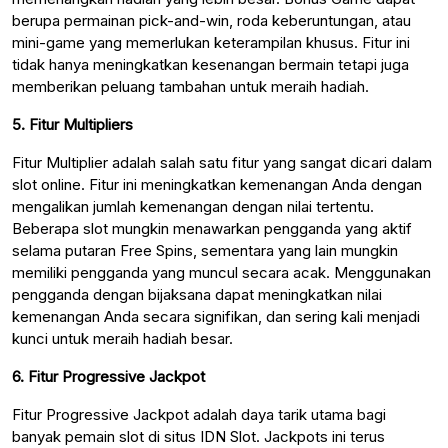
berupa permainan pick-and-win, roda keberuntungan, atau
mini-game yang memerlukan keterampilan khusus. Fitur ini
tidak hanya meningkatkan kesenangan bermain tetapi juga
memberikan peluang tambahan untuk meraih hadiah.
5. Fitur Multipliers
Fitur Multiplier adalah salah satu fitur yang sangat dicari dalam
slot online. Fitur ini meningkatkan kemenangan Anda dengan
mengalikan jumlah kemenangan dengan nilai tertentu.
Beberapa slot mungkin menawarkan pengganda yang aktif
selama putaran Free Spins, sementara yang lain mungkin
memiliki pengganda yang muncul secara acak. Menggunakan
pengganda dengan bijaksana dapat meningkatkan nilai
kemenangan Anda secara signifikan, dan sering kali menjadi
kunci untuk meraih hadiah besar.
6. Fitur Progressive Jackpot
Fitur Progressive Jackpot adalah daya tarik utama bagi
banyak pemain slot di situs IDN Slot. Jackpots ini terus