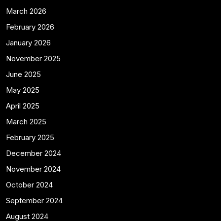
March 2026
February 2026
January 2026
November 2025
June 2025
May 2025
April 2025
March 2025
February 2025
December 2024
November 2024
October 2024
September 2024
August 2024