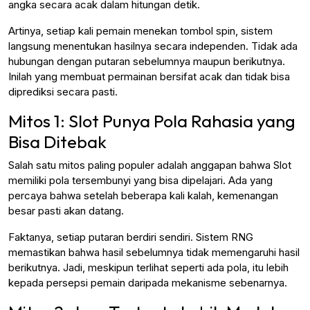
angka secara acak dalam hitungan detik.
Artinya, setiap kali pemain menekan tombol spin, sistem
langsung menentukan hasilnya secara independen. Tidak ada
hubungan dengan putaran sebelumnya maupun berikutnya.
Inilah yang membuat permainan bersifat acak dan tidak bisa
diprediksi secara pasti.
Mitos 1: Slot Punya Pola Rahasia yang
Bisa Ditebak
Salah satu mitos paling populer adalah anggapan bahwa Slot
memiliki pola tersembunyi yang bisa dipelajari. Ada yang
percaya bahwa setelah beberapa kali kalah, kemenangan
besar pasti akan datang.
Faktanya, setiap putaran berdiri sendiri. Sistem RNG
memastikan bahwa hasil sebelumnya tidak memengaruhi hasil
berikutnya. Jadi, meskipun terlihat seperti ada pola, itu lebih
kepada persepsi pemain daripada mekanisme sebenarnya.