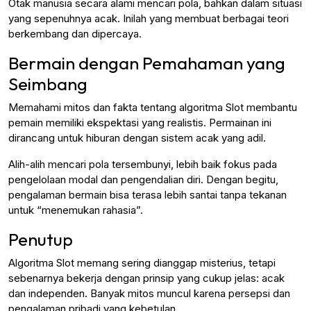
Otak manusia secara alami mencari pola, bahkan dalam situasi
yang sepenuhnya acak. Inilah yang membuat berbagai teori
berkembang dan dipercaya.
Bermain dengan Pemahaman yang
Seimbang
Memahami mitos dan fakta tentang algoritma Slot membantu
pemain memiliki ekspektasi yang realistis. Permainan ini
dirancang untuk hiburan dengan sistem acak yang adil.
Alih-alih mencari pola tersembunyi, lebih baik fokus pada
pengelolaan modal dan pengendalian diri. Dengan begitu,
pengalaman bermain bisa terasa lebih santai tanpa tekanan
untuk “menemukan rahasia”.
Penutup
Algoritma Slot memang sering dianggap misterius, tetapi
sebenarnya bekerja dengan prinsip yang cukup jelas: acak
dan independen. Banyak mitos muncul karena persepsi dan
pengalaman pribadi yang kebetulan.