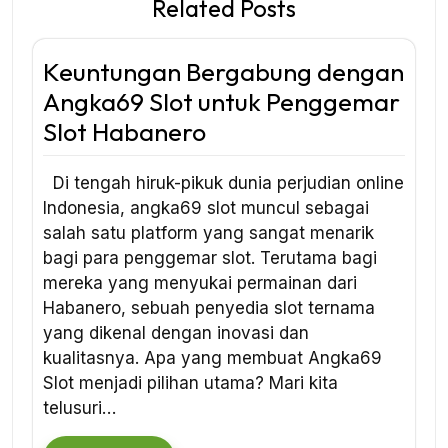
Related Posts
Keuntungan Bergabung dengan
Angka69 Slot untuk Penggemar
Slot Habanero
Di tengah hiruk-pikuk dunia perjudian online
Indonesia, angka69 slot muncul sebagai
salah satu platform yang sangat menarik
bagi para penggemar slot. Terutama bagi
mereka yang menyukai permainan dari
Habanero, sebuah penyedia slot ternama
yang dikenal dengan inovasi dan
kualitasnya. Apa yang membuat Angka69
Slot menjadi pilihan utama? Mari kita
telusuri…