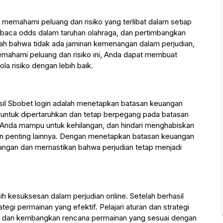
 memahami peluang dan risiko yang terlibat dalam setiap
mbaca odds dalam taruhan olahraga, dan pertimbangkan
atlah bahwa tidak ada jaminan kemenangan dalam perjudian,
memahami peluang dan risiko ini, Anda dapat membuat
a risiko dengan lebih baik.
hasil Sbobet login adalah menetapkan batasan keuangan
p untuk dipertaruhkan dan tetap berpegang pada batasan
g Anda mampu untuk kehilangan, dan hindari menghabiskan
n penting lainnya. Dengan menetapkan batasan keuangan
uangan dan memastikan bahwa perjudian tetap menjadi
ih kesuksesan dalam perjudian online. Setelah berhasil
gi permainan yang efektif. Pelajari aturan dan strategi
i, dan kembangkan rencana permainan yang sesuai dengan