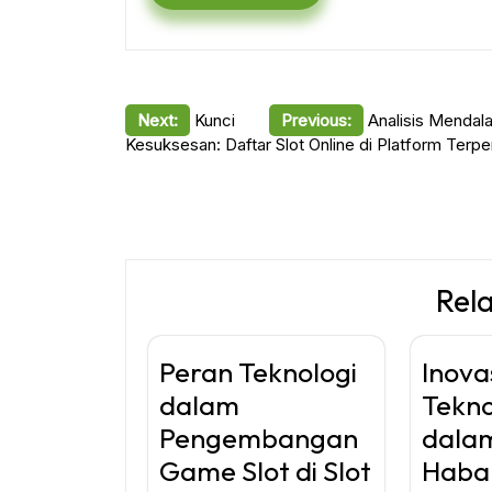
Post
Next:
Kunci
Previous:
Analisis Mendala
Kesuksesan: Daftar Slot Online di Platform Terp
navigation
Rel
Peran Teknologi
Inova
dalam
Tekno
Pengembangan
dalam
Game Slot di Slot
Haban