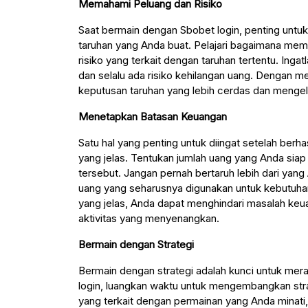
Memahami Peluang dan Risiko
Saat bermain dengan Sbobet login, penting untuk
taruhan yang Anda buat. Pelajari bagaimana me
risiko yang terkait dengan taruhan tertentu. Ing
dan selalu ada risiko kehilangan uang. Dengan 
keputusan taruhan yang lebih cerdas dan mengelol
Menetapkan Batasan Keuangan
Satu hal yang penting untuk diingat setelah ber
yang jelas. Tentukan jumlah uang yang Anda sia
tersebut. Jangan pernah bertaruh lebih dari yan
uang yang seharusnya digunakan untuk kebutuha
yang jelas, Anda dapat menghindari masalah ke
aktivitas yang menyenangkan.
Bermain dengan Strategi
Bermain dengan strategi adalah kunci untuk mera
login, luangkan waktu untuk mengembangkan strate
yang terkait dengan permainan yang Anda minat