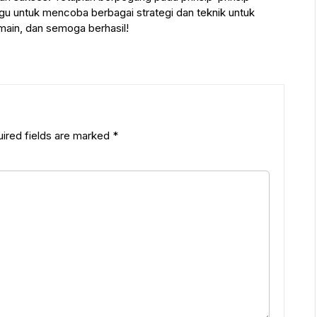
gu untuk mencoba berbagai strategi dan teknik untuk
ain, dan semoga berhasil!
ired fields are marked
*