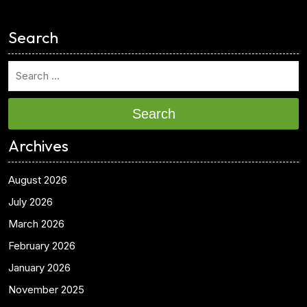
<
Search
Search
Archives
August 2026
July 2026
March 2026
February 2026
January 2026
November 2025