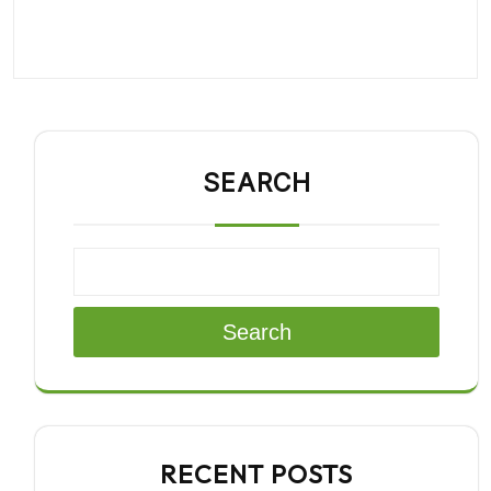
SEARCH
Search
RECENT POSTS