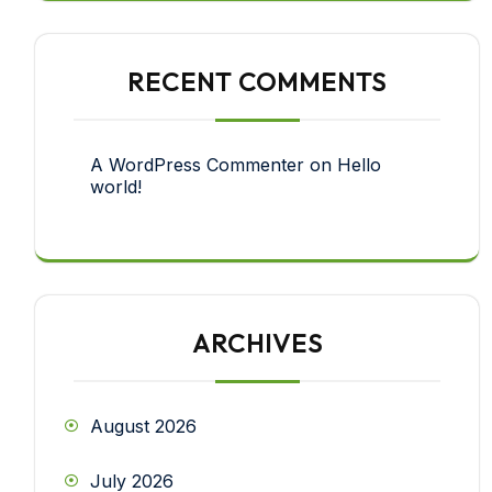
RECENT COMMENTS
A WordPress Commenter
on
Hello
world!
ARCHIVES
August 2026
July 2026