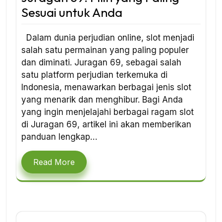
Sesuai untuk Anda
Dalam dunia perjudian online, slot menjadi
salah satu permainan yang paling populer
dan diminati. Juragan 69, sebagai salah
satu platform perjudian terkemuka di
Indonesia, menawarkan berbagai jenis slot
yang menarik dan menghibur. Bagi Anda
yang ingin menjelajahi berbagai ragam slot
di Juragan 69, artikel ini akan memberikan
panduan lengkap…
Read More