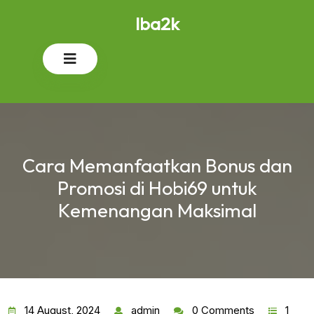
Skip
Iba2k
to
content
Open
Button
Cara Memanfaatkan Bonus dan
Promosi di Hobi69 untuk
Kemenangan Maksimal
14 August, 2024
admin
0 Comments
1