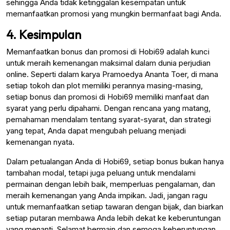
sehingga Anda tidak ketinggalan kesempatan untuk
memanfaatkan promosi yang mungkin bermanfaat bagi Anda.
4. Kesimpulan
Memanfaatkan bonus dan promosi di Hobi69 adalah kunci
untuk meraih kemenangan maksimal dalam dunia perjudian
online. Seperti dalam karya Pramoedya Ananta Toer, di mana
setiap tokoh dan plot memiliki perannya masing-masing,
setiap bonus dan promosi di Hobi69 memiliki manfaat dan
syarat yang perlu dipahami. Dengan rencana yang matang,
pemahaman mendalam tentang syarat-syarat, dan strategi
yang tepat, Anda dapat mengubah peluang menjadi
kemenangan nyata.
Dalam petualangan Anda di Hobi69, setiap bonus bukan hanya
tambahan modal, tetapi juga peluang untuk mendalami
permainan dengan lebih baik, memperluas pengalaman, dan
meraih kemenangan yang Anda impikan. Jadi, jangan ragu
untuk memanfaatkan setiap tawaran dengan bijak, dan biarkan
setiap putaran membawa Anda lebih dekat ke keberuntungan
yang menanti. Selamat bermain dan semoga keberuntungan