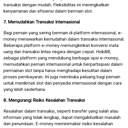
transaksi dengan mudah. Fleksibilitas ini meningkatkan
kenyamanan dan efisiensi dalam bermain slot.
7. Memudahkan Transaksi Internasional
Bagi pemain yang sering bermain di platform internasional, e-
money menawarkan kemudahan dalam transaksi internasional.
Beberapa platform e-money memungkinkan konversi mata
uang dan transaksi lintas negara dengan cepat. Hoki88,
sebagai platform yang mendukung berbagai opsi e-money,
memudahkan pemain internasional untuk berpartisipasi dalam
permainan slot tanpa harus menghadapi kesulitan dalam
proses pembayaran. Ini juga membuka peluang bagi pemain
untuk menikmati slot dari penyedia internasional dengan cara
yang lebih sederhana.
8. Mengurangi Risiko Kesalahan Transaksi
Kesalahan dalam transaksi, seperti transfer yang salah atau
informasi yang tidak lengkap, dapat mengakibatkan masalah
dan penundaan. E-money meminimalisir risiko kesalahan