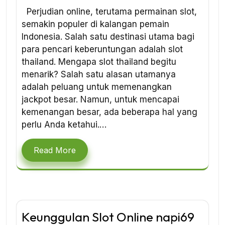
Perjudian online, terutama permainan slot,
semakin populer di kalangan pemain
Indonesia. Salah satu destinasi utama bagi
para pencari keberuntungan adalah slot
thailand. Mengapa slot thailand begitu
menarik? Salah satu alasan utamanya
adalah peluang untuk memenangkan
jackpot besar. Namun, untuk mencapai
kemenangan besar, ada beberapa hal yang
perlu Anda ketahui.…
Read More
Keunggulan Slot Online napi69