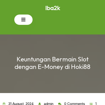
Skip
Iba2k
to
content
Open
Button
Keuntungan Bermain Slot
dengan E-Money di Hoki88
31 August, 2024
admin
0 Comments
1