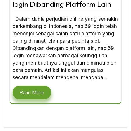
login Dibanding Platform Lain
Dalam dunia perjudian online yang semakin
berkembang di Indonesia, napi69 login telah
menonjol sebagai salah satu platform yang
paling diminati oleh para pecinta slot.
Dibandingkan dengan platform lain, napi69
login menawarkan berbagai keunggulan
yang membuatnya unggul dan diminati oleh
para pemain. Artikel ini akan mengulas
secara mendalam mengenai mengapa…
Read More