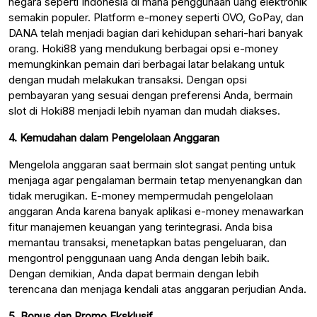
negara seperti Indonesia di mana penggunaan uang elektronik
semakin populer. Platform e-money seperti OVO, GoPay, dan
DANA telah menjadi bagian dari kehidupan sehari-hari banyak
orang. Hoki88 yang mendukung berbagai opsi e-money
memungkinkan pemain dari berbagai latar belakang untuk
dengan mudah melakukan transaksi. Dengan opsi
pembayaran yang sesuai dengan preferensi Anda, bermain
slot di Hoki88 menjadi lebih nyaman dan mudah diakses.
4. Kemudahan dalam Pengelolaan Anggaran
Mengelola anggaran saat bermain slot sangat penting untuk
menjaga agar pengalaman bermain tetap menyenangkan dan
tidak merugikan. E-money mempermudah pengelolaan
anggaran Anda karena banyak aplikasi e-money menawarkan
fitur manajemen keuangan yang terintegrasi. Anda bisa
memantau transaksi, menetapkan batas pengeluaran, dan
mengontrol penggunaan uang Anda dengan lebih baik.
Dengan demikian, Anda dapat bermain dengan lebih
terencana dan menjaga kendali atas anggaran perjudian Anda.
5. Bonus dan Promo Eksklusif