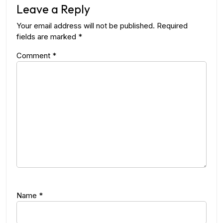
Leave a Reply
Your email address will not be published.
Required
fields are marked
*
Comment
*
Name
*