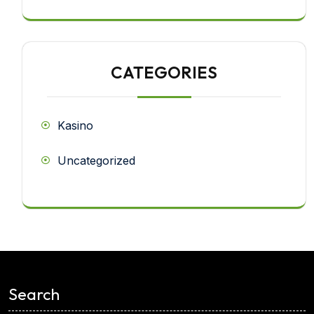
CATEGORIES
Kasino
Uncategorized
<
Search