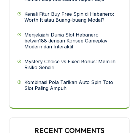
Kenali Fitur Buy Free Spin di Habanero:
Worth It atau Buang-buang Modal?
Menjelajahi Dunia Slot Habanero
betwin188 dengan Konsep Gameplay
Modern dan Interaktif
Mystery Choice vs Fixed Bonus: Memilih
Risiko Sendiri
Kombinasi Pola Tarikan Auto Spin Toto
Slot Paling Ampuh
RECENT COMMENTS