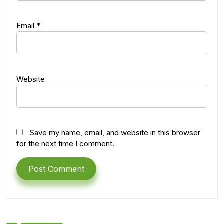
Email
*
Website
Save my name, email, and website in this browser
for the next time I comment.