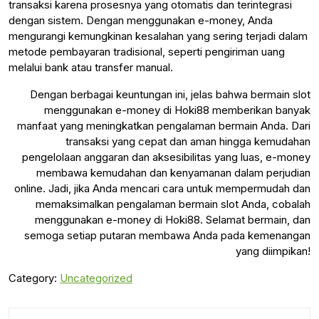
transaksi karena prosesnya yang otomatis dan terintegrasi
dengan sistem. Dengan menggunakan e-money, Anda
mengurangi kemungkinan kesalahan yang sering terjadi dalam
metode pembayaran tradisional, seperti pengiriman uang
melalui bank atau transfer manual.
Dengan berbagai keuntungan ini, jelas bahwa bermain slot
menggunakan e-money di Hoki88 memberikan banyak
manfaat yang meningkatkan pengalaman bermain Anda. Dari
transaksi yang cepat dan aman hingga kemudahan
pengelolaan anggaran dan aksesibilitas yang luas, e-money
membawa kemudahan dan kenyamanan dalam perjudian
online. Jadi, jika Anda mencari cara untuk mempermudah dan
memaksimalkan pengalaman bermain slot Anda, cobalah
menggunakan e-money di Hoki88. Selamat bermain, dan
semoga setiap putaran membawa Anda pada kemenangan
yang diimpikan!
Category:
Uncategorized