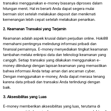
transaksi menggunakan e-money biasanya diproses dalam
hitungan menit. Hal ini berarti Anda dapat segera mulai
bermain slot setelah melakukan deposit dan menikmati
kemenangan lebih cepat setelah melakukan penarikan.
2. Keamanan Transaksi yang Terjamin
Keamanan adalah aspek krusial dalam perjudian online. Hoki88
memahami pentingnya melindungi informasi pribadi dan
finansial pemainnya. E-money menyediakan tingkat keamanan
tambahan melalui enkripsi data dan teknologi keamanan yang
canggih. Setiap transaksi yang dilakukan menggunakan e-
money dilindungi dengan lapisan keamanan yang memastikan
bahwa informasi Anda tetap aman dari ancaman cyber.
Dengan menggunakan e-money, Anda dapat merasa tenang
karena data pribadi dan transaksi Anda terlindungi dengan
baik.
3. Aksesibilitas yang Luas
E-money memberikan aksesibilitas yang luas, terutama di