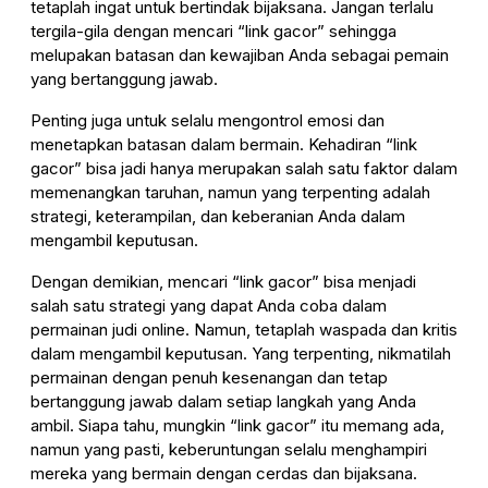
tetaplah ingat untuk bertindak bijaksana. Jangan terlalu
tergila-gila dengan mencari “link gacor” sehingga
melupakan batasan dan kewajiban Anda sebagai pemain
yang bertanggung jawab.
Penting juga untuk selalu mengontrol emosi dan
menetapkan batasan dalam bermain. Kehadiran “link
gacor” bisa jadi hanya merupakan salah satu faktor dalam
memenangkan taruhan, namun yang terpenting adalah
strategi, keterampilan, dan keberanian Anda dalam
mengambil keputusan.
Dengan demikian, mencari “link gacor” bisa menjadi
salah satu strategi yang dapat Anda coba dalam
permainan judi online. Namun, tetaplah waspada dan kritis
dalam mengambil keputusan. Yang terpenting, nikmatilah
permainan dengan penuh kesenangan dan tetap
bertanggung jawab dalam setiap langkah yang Anda
ambil. Siapa tahu, mungkin “link gacor” itu memang ada,
namun yang pasti, keberuntungan selalu menghampiri
mereka yang bermain dengan cerdas dan bijaksana.