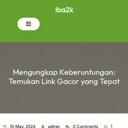
Skip
Iba2k
to
content
Open
Button
Mengungkap Keberuntungan:
Temukan Link Gacor yang Tepat
10 May, 2024
admin
0 Comments
1