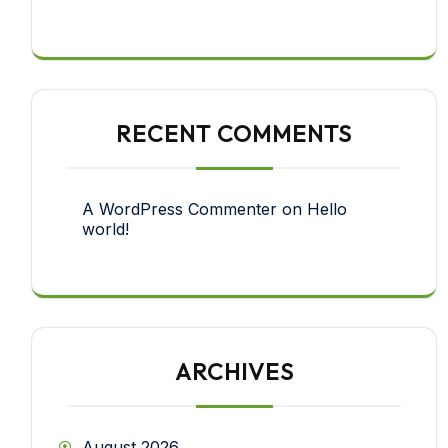
RECENT COMMENTS
A WordPress Commenter
on
Hello
world!
ARCHIVES
August 2026