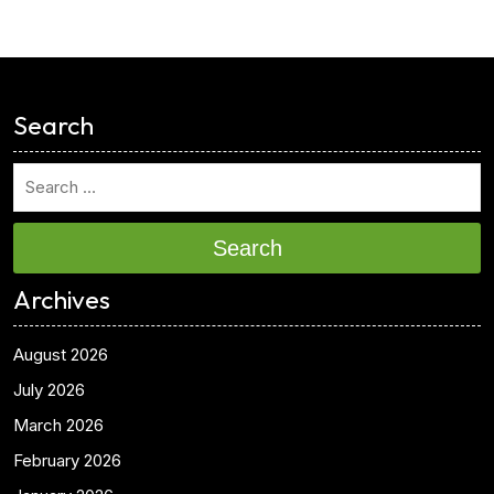
<
Search
Search
Archives
August 2026
July 2026
March 2026
February 2026