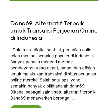
Dana69: Alternatif Terbaik
untuk Transaksi Perjudian Online
di Indonesia
Dalam era digital saat ini, perjudian online
telah menjadi semakin populer di Indonesia.
Banyak pemain mencari metode
pembayaran yang cepat, aman, dan efisien
untuk melakukan transaksi di situs perjudian
online mereka. Salah satu opsi yang
semakin banyak dipilih adalah dana69.
Dikenal sebagai salah satu alternatif terbaik,
Dana69 menawarkan berbagai…