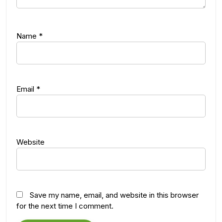
Name
*
Email
*
Website
Save my name, email, and website in this browser
for the next time I comment.