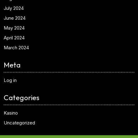
July 2024
June 2024
May 2024
April 2024
March 2024
Meta
Log in
Categories
Kasino
Uncategorized