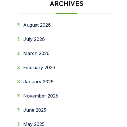
ARCHIVES
August 2026
July 2026
March 2026
February 2026
January 2026
November 2025
June 2025
May 2025