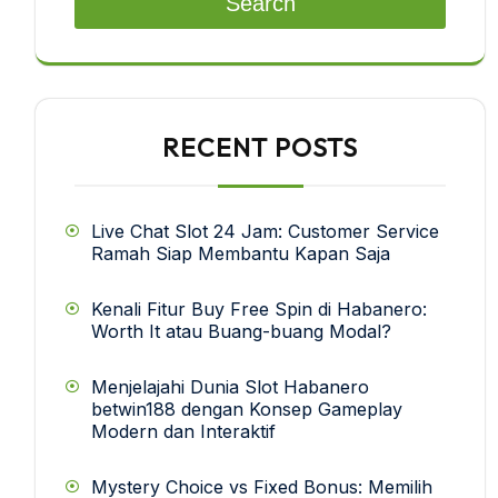
Search
RECENT POSTS
Live Chat Slot 24 Jam: Customer Service
Ramah Siap Membantu Kapan Saja
Kenali Fitur Buy Free Spin di Habanero:
Worth It atau Buang-buang Modal?
Menjelajahi Dunia Slot Habanero
betwin188 dengan Konsep Gameplay
Modern dan Interaktif
Mystery Choice vs Fixed Bonus: Memilih