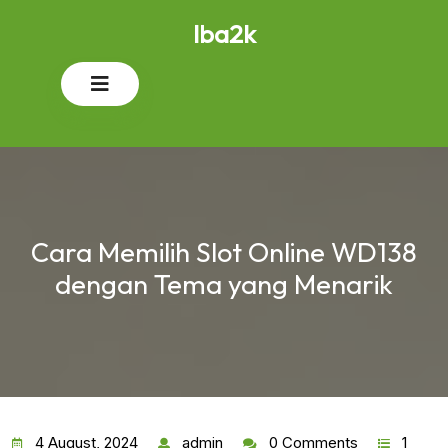
Skip
Iba2k
to
content
Open
Button
Cara Memilih Slot Online WD138
dengan Tema yang Menarik
4 August, 2024
admin
0 Comments
1