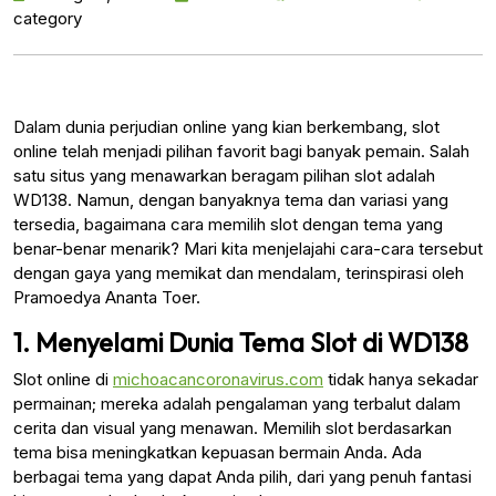
category
Dalam dunia perjudian online yang kian berkembang, slot
online telah menjadi pilihan favorit bagi banyak pemain. Salah
satu situs yang menawarkan beragam pilihan slot adalah
WD138. Namun, dengan banyaknya tema dan variasi yang
tersedia, bagaimana cara memilih slot dengan tema yang
benar-benar menarik? Mari kita menjelajahi cara-cara tersebut
dengan gaya yang memikat dan mendalam, terinspirasi oleh
Pramoedya Ananta Toer.
1. Menyelami Dunia Tema Slot di WD138
Slot online di
michoacancoronavirus.com
tidak hanya sekadar
permainan; mereka adalah pengalaman yang terbalut dalam
cerita dan visual yang menawan. Memilih slot berdasarkan
tema bisa meningkatkan kepuasan bermain Anda. Ada
berbagai tema yang dapat Anda pilih, dari yang penuh fantasi