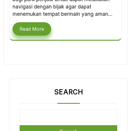
navigasi dengan bijak agar dapat
menemukan tempat bermain yang aman…
Read More
SEARCH