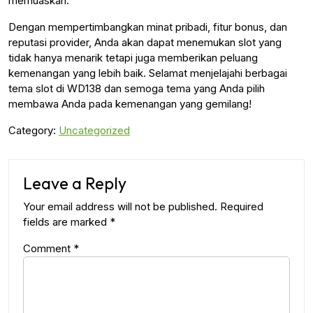
memuaskan.
Dengan mempertimbangkan minat pribadi, fitur bonus, dan
reputasi provider, Anda akan dapat menemukan slot yang
tidak hanya menarik tetapi juga memberikan peluang
kemenangan yang lebih baik. Selamat menjelajahi berbagai
tema slot di WD138 dan semoga tema yang Anda pilih
membawa Anda pada kemenangan yang gemilang!
Category:
Uncategorized
Leave a Reply
Your email address will not be published.
Required
fields are marked
*
Comment
*