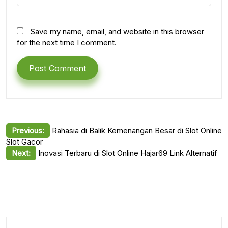
Save my name, email, and website in this browser
for the next time I comment.
Post
Previous:
Rahasia di Balik Kemenangan Besar di Slot Online
Slot Gacor
navigation
Next:
Inovasi Terbaru di Slot Online Hajar69 Link Alternatif