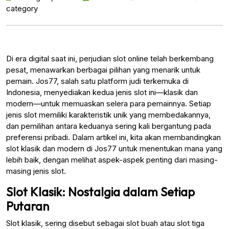
category
Di era digital saat ini, perjudian slot online telah berkembang
pesat, menawarkan berbagai pilihan yang menarik untuk
pemain. Jos77, salah satu platform judi terkemuka di
Indonesia, menyediakan kedua jenis slot ini—klasik dan
modern—untuk memuaskan selera para pemainnya. Setiap
jenis slot memiliki karakteristik unik yang membedakannya,
dan pemilihan antara keduanya sering kali bergantung pada
preferensi pribadi. Dalam artikel ini, kita akan membandingkan
slot klasik dan modern di Jos77 untuk menentukan mana yang
lebih baik, dengan melihat aspek-aspek penting dari masing-
masing jenis slot.
Slot Klasik: Nostalgia dalam Setiap
Putaran
Slot klasik, sering disebut sebagai slot buah atau slot tiga