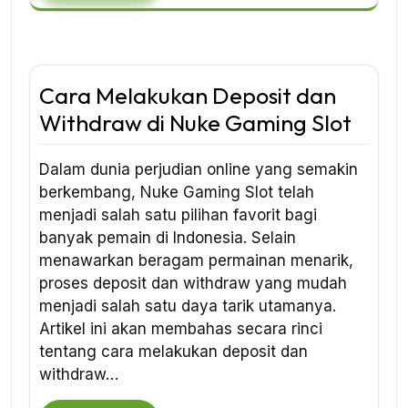
Cara Melakukan Deposit dan
Withdraw di Nuke Gaming Slot
Dalam dunia perjudian online yang semakin
berkembang, Nuke Gaming Slot telah
menjadi salah satu pilihan favorit bagi
banyak pemain di Indonesia. Selain
menawarkan beragam permainan menarik,
proses deposit dan withdraw yang mudah
menjadi salah satu daya tarik utamanya.
Artikel ini akan membahas secara rinci
tentang cara melakukan deposit dan
withdraw…