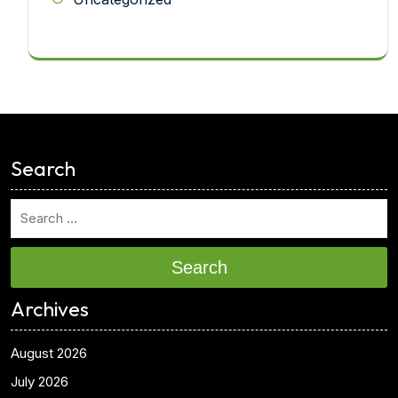
<
Search
Search
Archives
August 2026
July 2026