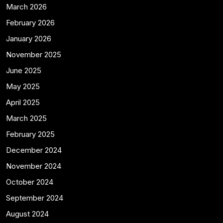
March 2026
February 2026
January 2026
November 2025
June 2025
May 2025
April 2025
March 2025
February 2025
December 2024
November 2024
October 2024
September 2024
August 2024