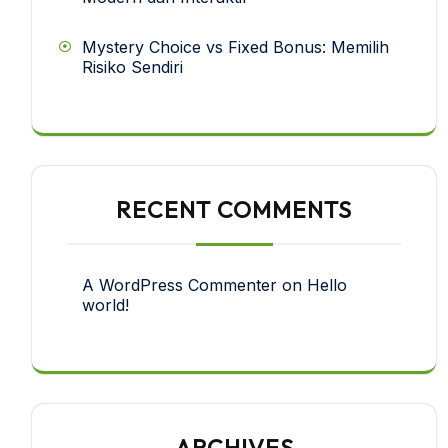
Mystery Choice vs Fixed Bonus: Memilih
Risiko Sendiri
RECENT COMMENTS
A WordPress Commenter
on
Hello
world!
ARCHIVES