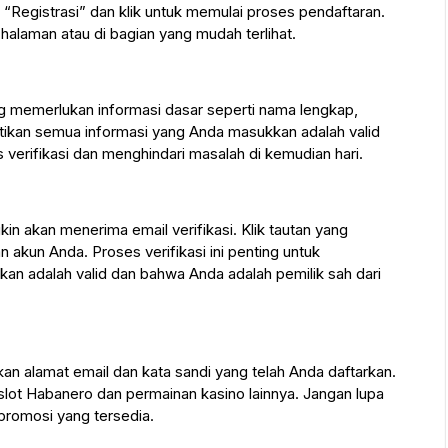
u “Registrasi” dan klik untuk memulai proses pendaftaran.
halaman atau di bagian yang mudah terlihat.
ng memerlukan informasi dasar seperti nama lengkap,
stikan semua informasi yang Anda masukkan adalah valid
 verifikasi dan menghindari masalah di kemudian hari.
in akan menerima email verifikasi. Klik tautan yang
 akun Anda. Proses verifikasi ini penting untuk
n adalah valid dan bahwa Anda adalah pemilik sah dari
an alamat email dan kata sandi yang telah Anda daftarkan.
lot Habanero dan permainan kasino lainnya. Jangan lupa
romosi yang tersedia.