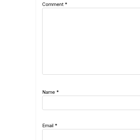
Comment
*
Name
*
Email
*