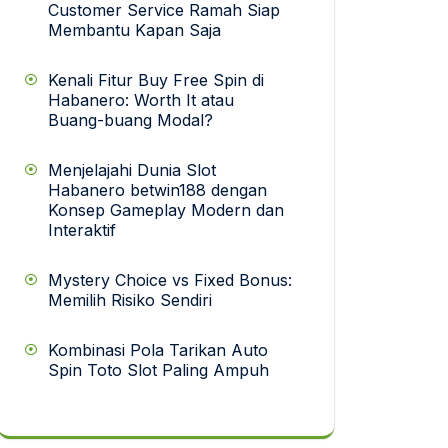
Customer Service Ramah Siap
Membantu Kapan Saja
Kenali Fitur Buy Free Spin di
Habanero: Worth It atau
Buang-buang Modal?
Menjelajahi Dunia Slot
Habanero betwin188 dengan
Konsep Gameplay Modern dan
Interaktif
Mystery Choice vs Fixed Bonus:
Memilih Risiko Sendiri
Kombinasi Pola Tarikan Auto
Spin Toto Slot Paling Ampuh