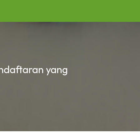
endaftaran yang