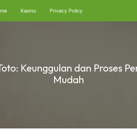
me
Kasino
Privacy Policy
oto: Keunggulan dan Proses P
Mudah