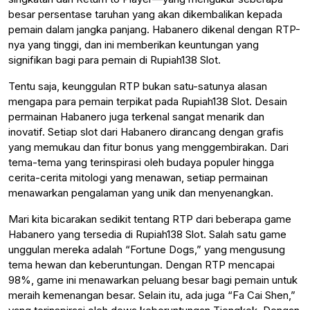
besar persentase taruhan yang akan dikembalikan kepada
pemain dalam jangka panjang. Habanero dikenal dengan RTP-
nya yang tinggi, dan ini memberikan keuntungan yang
signifikan bagi para pemain di Rupiah138 Slot.
Tentu saja, keunggulan RTP bukan satu-satunya alasan
mengapa para pemain terpikat pada Rupiah138 Slot. Desain
permainan Habanero juga terkenal sangat menarik dan
inovatif. Setiap slot dari Habanero dirancang dengan grafis
yang memukau dan fitur bonus yang menggembirakan. Dari
tema-tema yang terinspirasi oleh budaya populer hingga
cerita-cerita mitologi yang menawan, setiap permainan
menawarkan pengalaman yang unik dan menyenangkan.
Mari kita bicarakan sedikit tentang RTP dari beberapa game
Habanero yang tersedia di Rupiah138 Slot. Salah satu game
unggulan mereka adalah “Fortune Dogs,” yang mengusung
tema hewan dan keberuntungan. Dengan RTP mencapai
98%, game ini menawarkan peluang besar bagi pemain untuk
meraih kemenangan besar. Selain itu, ada juga “Fa Cai Shen,”