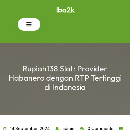
Skip
Iba2k
to
content
Open
Button
Rupiah138 Slot: Provider
Habanero dengan RTP Tertinggi
di Indonesia
14 September, 2024
admin
0 Comments