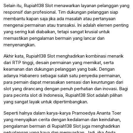
Selain itu, Rupiah138 Slot menawarkan layanan pelanggan yang
responsif dan profesional. Tim dukungan pelanggan siap
membantu kapan saja jika ada masalah atau pertanyaan
mengenai permainan atau transaksi. Ini adalah elemen penting
yang sering kali diabaikan, tetapi sangat krusial untuk
memastikan pengalaman bermain yang lancar dan
menyenangkan.
Akhir kata, Rupiah138 Slot menghadirkan kombinasi menarik
dari RTP tinggi, desain permainan yang memikat, serta
keamanan dan dukungan pelanggan yang baik. Dengan
adanya Habanero sebagai salah satu penyedia permainan,
para pemain dapat merasakan sensasi dan keuntungan dari
slot yang dirancang dengan penuh perhatian dan inovasi. Bagi
para pecinta slot di Indonesia, Rupiah138 Slot adalah pilihan
yang sangat layak untuk dipertimbangkan.
Seperti halnya dalam karya-karya Pramoedya Ananta Toer
yang menyajikan cerita dengan kedalaman dan keindahan,
pengalaman bermain di Rupiah138 Slot juga menghadirkan
petualangan yang kaya dan memuaskan. Jadi, jika Anda