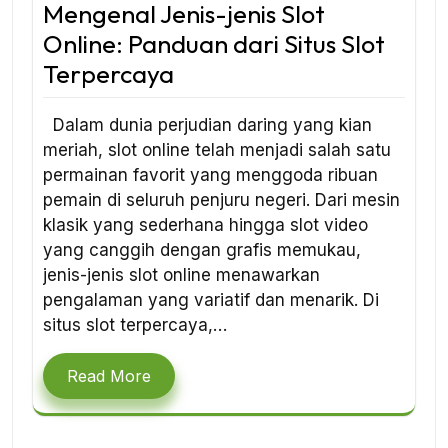
Mengenal Jenis-jenis Slot
Online: Panduan dari Situs Slot
Terpercaya
Dalam dunia perjudian daring yang kian
meriah, slot online telah menjadi salah satu
permainan favorit yang menggoda ribuan
pemain di seluruh penjuru negeri. Dari mesin
klasik yang sederhana hingga slot video
yang canggih dengan grafis memukau,
jenis-jenis slot online menawarkan
pengalaman yang variatif dan menarik. Di
situs slot terpercaya,…
Read More