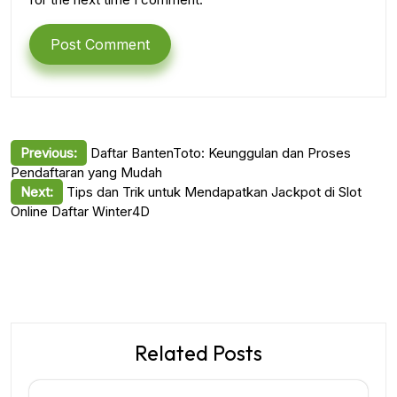
Post
Previous:
Daftar BantenToto: Keunggulan dan Proses
Pendaftaran yang Mudah
navigation
Next:
Tips dan Trik untuk Mendapatkan Jackpot di Slot
Online Daftar Winter4D
Related Posts