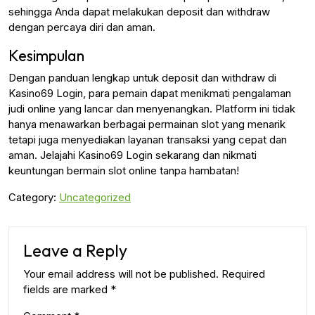
sehingga Anda dapat melakukan deposit dan withdraw
dengan percaya diri dan aman.
Kesimpulan
Dengan panduan lengkap untuk deposit dan withdraw di
Kasino69 Login, para pemain dapat menikmati pengalaman
judi online yang lancar dan menyenangkan. Platform ini tidak
hanya menawarkan berbagai permainan slot yang menarik
tetapi juga menyediakan layanan transaksi yang cepat dan
aman. Jelajahi Kasino69 Login sekarang dan nikmati
keuntungan bermain slot online tanpa hambatan!
Category:
Uncategorized
Leave a Reply
Your email address will not be published.
Required
fields are marked
*