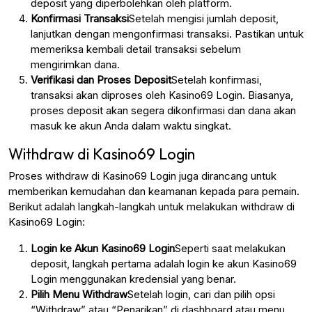
deposit yang diperbolehkan oleh platform.
Konfirmasi Transaksi
Setelah mengisi jumlah deposit,
lanjutkan dengan mengonfirmasi transaksi. Pastikan untuk
memeriksa kembali detail transaksi sebelum
mengirimkan dana.
Verifikasi dan Proses Deposit
Setelah konfirmasi,
transaksi akan diproses oleh Kasino69 Login. Biasanya,
proses deposit akan segera dikonfirmasi dan dana akan
masuk ke akun Anda dalam waktu singkat.
Withdraw di Kasino69 Login
Proses withdraw di Kasino69 Login juga dirancang untuk
memberikan kemudahan dan keamanan kepada para pemain.
Berikut adalah langkah-langkah untuk melakukan withdraw di
Kasino69 Login:
Login ke Akun Kasino69 Login
Seperti saat melakukan
deposit, langkah pertama adalah login ke akun Kasino69
Login menggunakan kredensial yang benar.
Pilih Menu Withdraw
Setelah login, cari dan pilih opsi
“Withdraw” atau “Penarikan” di dashboard atau menu