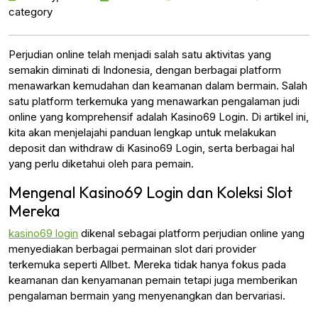
category
Perjudian online telah menjadi salah satu aktivitas yang
semakin diminati di Indonesia, dengan berbagai platform
menawarkan kemudahan dan keamanan dalam bermain. Salah
satu platform terkemuka yang menawarkan pengalaman judi
online yang komprehensif adalah Kasino69 Login. Di artikel ini,
kita akan menjelajahi panduan lengkap untuk melakukan
deposit dan withdraw di Kasino69 Login, serta berbagai hal
yang perlu diketahui oleh para pemain.
Mengenal Kasino69 Login dan Koleksi Slot
Mereka
kasino69 login
dikenal sebagai platform perjudian online yang
menyediakan berbagai permainan slot dari provider
terkemuka seperti Allbet. Mereka tidak hanya fokus pada
keamanan dan kenyamanan pemain tetapi juga memberikan
pengalaman bermain yang menyenangkan dan bervariasi.