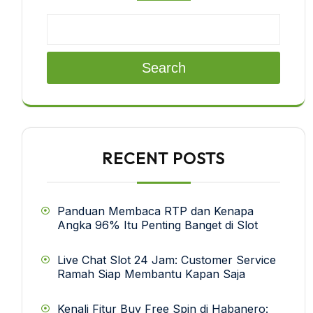
Search
RECENT POSTS
Panduan Membaca RTP dan Kenapa
Angka 96% Itu Penting Banget di Slot
Live Chat Slot 24 Jam: Customer Service
Ramah Siap Membantu Kapan Saja
Kenali Fitur Buy Free Spin di Habanero: