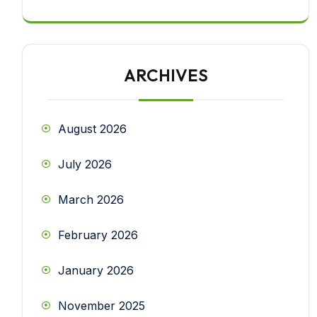
ARCHIVES
August 2026
July 2026
March 2026
February 2026
January 2026
November 2025