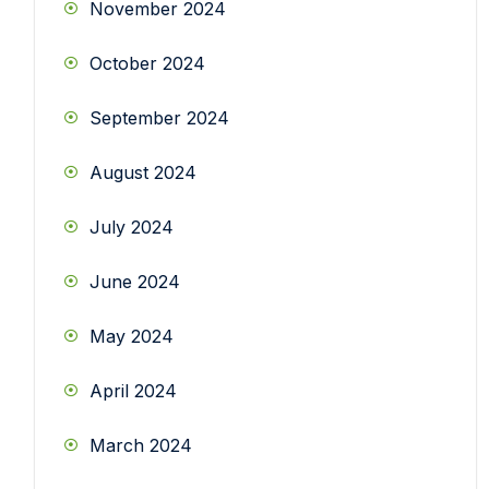
November 2024
October 2024
September 2024
August 2024
July 2024
June 2024
May 2024
April 2024
March 2024