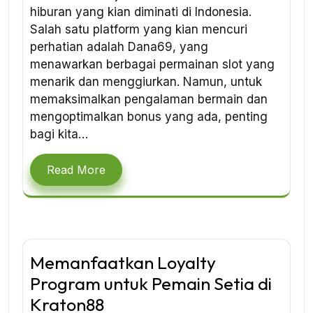
hiburan yang kian diminati di Indonesia.
Salah satu platform yang kian mencuri
perhatian adalah Dana69, yang
menawarkan berbagai permainan slot yang
menarik dan menggiurkan. Namun, untuk
memaksimalkan pengalaman bermain dan
mengoptimalkan bonus yang ada, penting
bagi kita…
Read More
Memanfaatkan Loyalty
Program untuk Pemain Setia di
Kraton88