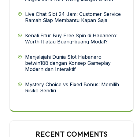
Live Chat Slot 24 Jam: Customer Service
Ramah Siap Membantu Kapan Saja
Kenali Fitur Buy Free Spin di Habanero:
Worth It atau Buang-buang Modal?
Menjelajahi Dunia Slot Habanero
betwin188 dengan Konsep Gameplay
Modern dan Interaktif
Mystery Choice vs Fixed Bonus: Memilih
Risiko Sendiri
RECENT COMMENTS