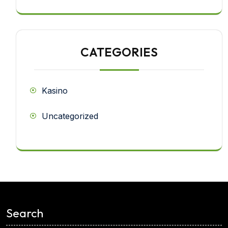
CATEGORIES
Kasino
Uncategorized
<
Search