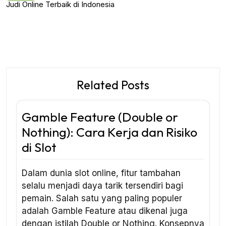
Judi Online Terbaik di Indonesia
Related Posts
Gamble Feature (Double or
Nothing): Cara Kerja dan Risiko
di Slot
Dalam dunia slot online, fitur tambahan
selalu menjadi daya tarik tersendiri bagi
pemain. Salah satu yang paling populer
adalah Gamble Feature atau dikenal juga
dengan istilah Double or Nothing. Konsepnya