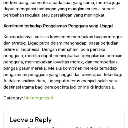
berkembang, sementara pada saat yang sama, mereka juga
dapat mengatasi tantangan yang mungkin muncul, seperti
perubahan regulasi atau persaingan yang meningkat.
Komitmen terhadap Pengalaman Pengguna yang Unggul
Kesimpulannya, analisis konsumen merupakan bagian integral
dari strategi Ligaciputra dalam menghadapi pasar perjudian
online di Indonesia. Dengan memahami pola perilaku
pengguna, mereka dapat meningkatkan pengalaman bermain
pengguna, meningkatkan loyalitas merek, dan memperluas
pangsa pasar mereka. Melalui komitmen mereka terhadap
pengalaman pengguna yang unggul dan penerapan teknologi
AI dalam analisis data, Ligaciputra terus menjadi salah satu
destinasi utama bagi para pecinta judi online di Indonesia.
Category:
Uncategorized
Leave a Reply