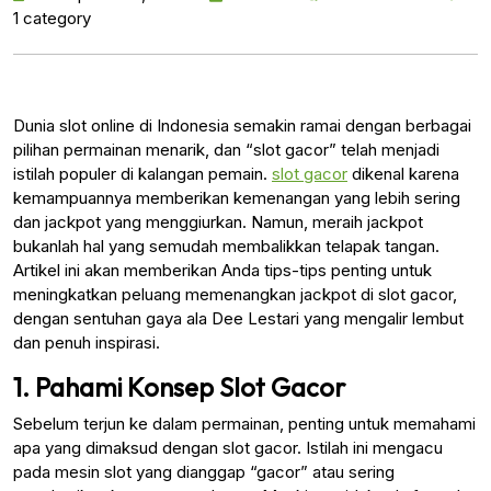
1 category
Dunia slot online di Indonesia semakin ramai dengan berbagai
pilihan permainan menarik, dan “slot gacor” telah menjadi
istilah populer di kalangan pemain.
slot gacor
dikenal karena
kemampuannya memberikan kemenangan yang lebih sering
dan jackpot yang menggiurkan. Namun, meraih jackpot
bukanlah hal yang semudah membalikkan telapak tangan.
Artikel ini akan memberikan Anda tips-tips penting untuk
meningkatkan peluang memenangkan jackpot di slot gacor,
dengan sentuhan gaya ala Dee Lestari yang mengalir lembut
dan penuh inspirasi.
1. Pahami Konsep Slot Gacor
Sebelum terjun ke dalam permainan, penting untuk memahami
apa yang dimaksud dengan slot gacor. Istilah ini mengacu
pada mesin slot yang dianggap “gacor” atau sering