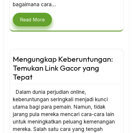
bagaimana cara…
Read More
Mengungkap Keberuntungan:
Temukan Link Gacor yang
Tepat
Dalam dunia perjudian online,
keberuntungan seringkali menjadi kunci
utama bagi para pemain. Namun, tidak
jarang pula mereka mencari cara-cara lain
untuk meningkatkan peluang kemenangan
mereka. Salah satu cara yang tengah