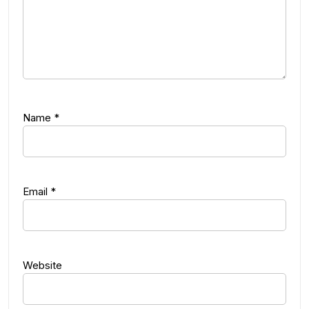
Name
*
Email
*
Website