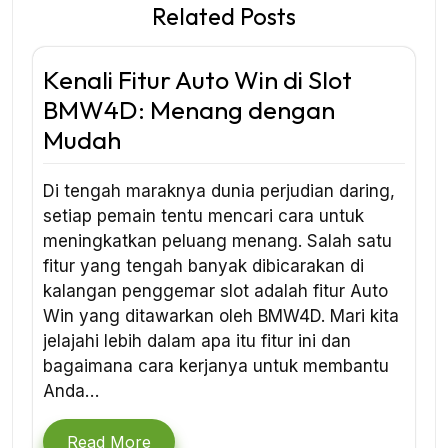
Related Posts
Kenali Fitur Auto Win di Slot
BMW4D: Menang dengan
Mudah
Di tengah maraknya dunia perjudian daring,
setiap pemain tentu mencari cara untuk
meningkatkan peluang menang. Salah satu
fitur yang tengah banyak dibicarakan di
kalangan penggemar slot adalah fitur Auto
Win yang ditawarkan oleh BMW4D. Mari kita
jelajahi lebih dalam apa itu fitur ini dan
bagaimana cara kerjanya untuk membantu
Anda…
Read More