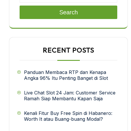
Search
RECENT POSTS
Panduan Membaca RTP dan Kenapa
Angka 96% Itu Penting Banget di Slot
Live Chat Slot 24 Jam: Customer Service
Ramah Siap Membantu Kapan Saja
Kenali Fitur Buy Free Spin di Habanero:
Worth It atau Buang-buang Modal?