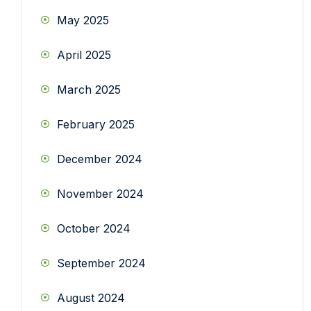
May 2025
April 2025
March 2025
February 2025
December 2024
November 2024
October 2024
September 2024
August 2024