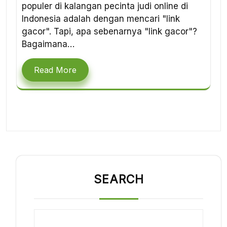
populer di kalangan pecinta judi online di
Indonesia adalah dengan mencari "link
gacor". Tapi, apa sebenarnya "link gacor"?
Bagaimana…
Read More
SEARCH