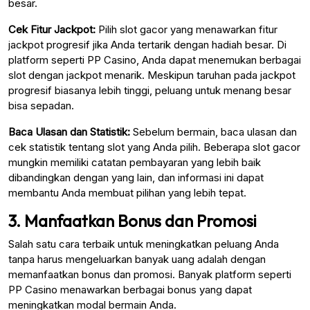
besar.
Cek Fitur Jackpot:
Pilih slot gacor yang menawarkan fitur
jackpot progresif jika Anda tertarik dengan hadiah besar. Di
platform seperti PP Casino, Anda dapat menemukan berbagai
slot dengan jackpot menarik. Meskipun taruhan pada jackpot
progresif biasanya lebih tinggi, peluang untuk menang besar
bisa sepadan.
Baca Ulasan dan Statistik:
Sebelum bermain, baca ulasan dan
cek statistik tentang slot yang Anda pilih. Beberapa slot gacor
mungkin memiliki catatan pembayaran yang lebih baik
dibandingkan dengan yang lain, dan informasi ini dapat
membantu Anda membuat pilihan yang lebih tepat.
3. Manfaatkan Bonus dan Promosi
Salah satu cara terbaik untuk meningkatkan peluang Anda
tanpa harus mengeluarkan banyak uang adalah dengan
memanfaatkan bonus dan promosi. Banyak platform seperti
PP Casino menawarkan berbagai bonus yang dapat
meningkatkan modal bermain Anda.