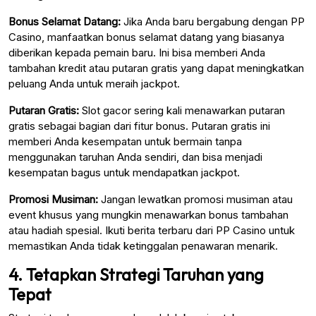
Bonus Selamat Datang:
Jika Anda baru bergabung dengan PP
Casino, manfaatkan bonus selamat datang yang biasanya
diberikan kepada pemain baru. Ini bisa memberi Anda
tambahan kredit atau putaran gratis yang dapat meningkatkan
peluang Anda untuk meraih jackpot.
Putaran Gratis:
Slot gacor sering kali menawarkan putaran
gratis sebagai bagian dari fitur bonus. Putaran gratis ini
memberi Anda kesempatan untuk bermain tanpa
menggunakan taruhan Anda sendiri, dan bisa menjadi
kesempatan bagus untuk mendapatkan jackpot.
Promosi Musiman:
Jangan lewatkan promosi musiman atau
event khusus yang mungkin menawarkan bonus tambahan
atau hadiah spesial. Ikuti berita terbaru dari PP Casino untuk
memastikan Anda tidak ketinggalan penawaran menarik.
4. Tetapkan Strategi Taruhan yang
Tepat