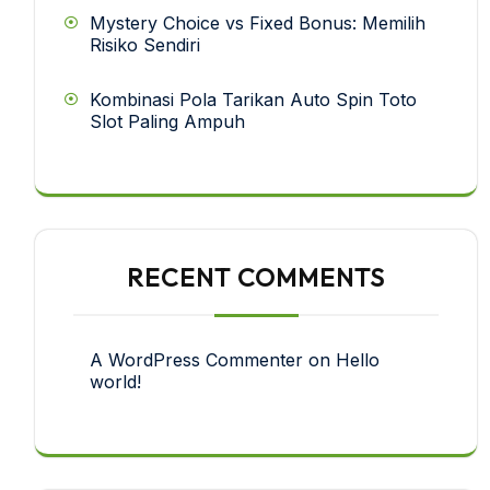
Mystery Choice vs Fixed Bonus: Memilih
Risiko Sendiri
Kombinasi Pola Tarikan Auto Spin Toto
Slot Paling Ampuh
RECENT COMMENTS
A WordPress Commenter
on
Hello
world!