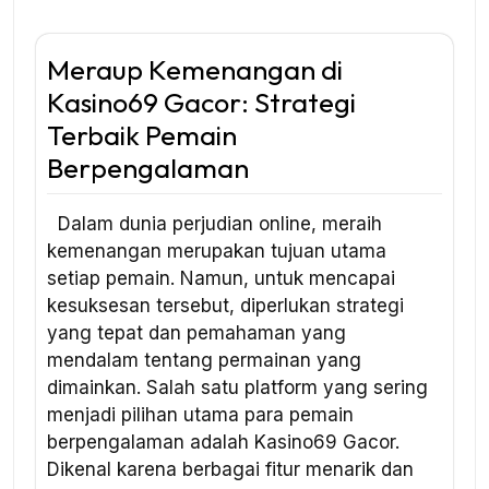
Meraup Kemenangan di
Kasino69 Gacor: Strategi
Terbaik Pemain
Berpengalaman
Dalam dunia perjudian online, meraih
kemenangan merupakan tujuan utama
setiap pemain. Namun, untuk mencapai
kesuksesan tersebut, diperlukan strategi
yang tepat dan pemahaman yang
mendalam tentang permainan yang
dimainkan. Salah satu platform yang sering
menjadi pilihan utama para pemain
berpengalaman adalah Kasino69 Gacor.
Dikenal karena berbagai fitur menarik dan