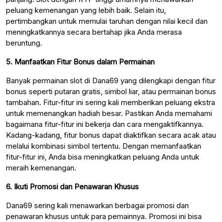
peluang kemenangan yang lebih baik. Selain itu,
pertimbangkan untuk memulai taruhan dengan nilai kecil dan
meningkatkannya secara bertahap jika Anda merasa
beruntung.
5. Manfaatkan Fitur Bonus dalam Permainan
Banyak permainan slot di Dana69 yang dilengkapi dengan fitur
bonus seperti putaran gratis, simbol liar, atau permainan bonus
tambahan. Fitur-fitur ini sering kali memberikan peluang ekstra
untuk memenangkan hadiah besar. Pastikan Anda memahami
bagaimana fitur-fitur ini bekerja dan cara mengaktifkannya.
Kadang-kadang, fitur bonus dapat diaktifkan secara acak atau
melalui kombinasi simbol tertentu. Dengan memanfaatkan
fitur-fitur ini, Anda bisa meningkatkan peluang Anda untuk
meraih kemenangan.
6. Ikuti Promosi dan Penawaran Khusus
Dana69 sering kali menawarkan berbagai promosi dan
penawaran khusus untuk para pemainnya. Promosi ini bisa