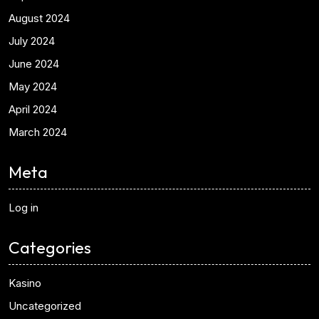
August 2024
July 2024
June 2024
May 2024
April 2024
March 2024
Meta
Log in
Categories
Kasino
Uncategorized