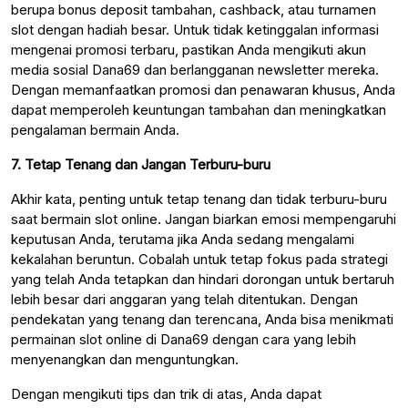
berupa bonus deposit tambahan, cashback, atau turnamen
slot dengan hadiah besar. Untuk tidak ketinggalan informasi
mengenai promosi terbaru, pastikan Anda mengikuti akun
media sosial Dana69 dan berlangganan newsletter mereka.
Dengan memanfaatkan promosi dan penawaran khusus, Anda
dapat memperoleh keuntungan tambahan dan meningkatkan
pengalaman bermain Anda.
7. Tetap Tenang dan Jangan Terburu-buru
Akhir kata, penting untuk tetap tenang dan tidak terburu-buru
saat bermain slot online. Jangan biarkan emosi mempengaruhi
keputusan Anda, terutama jika Anda sedang mengalami
kekalahan beruntun. Cobalah untuk tetap fokus pada strategi
yang telah Anda tetapkan dan hindari dorongan untuk bertaruh
lebih besar dari anggaran yang telah ditentukan. Dengan
pendekatan yang tenang dan terencana, Anda bisa menikmati
permainan slot online di Dana69 dengan cara yang lebih
menyenangkan dan menguntungkan.
Dengan mengikuti tips dan trik di atas, Anda dapat