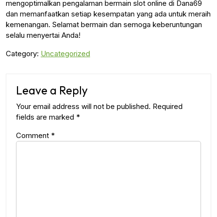
mengoptimalkan pengalaman bermain slot online di Dana69
dan memanfaatkan setiap kesempatan yang ada untuk meraih
kemenangan. Selamat bermain dan semoga keberuntungan
selalu menyertai Anda!
Category:
Uncategorized
Leave a Reply
Your email address will not be published.
Required
fields are marked
*
Comment
*