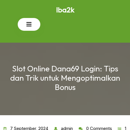
Skip
Iba2k
to
content
Open
Button
Slot Online Dana69 Login: Tips
dan Trik untuk Mengoptimalkan
Bonus
7 September, 2024
admin
0 Comments
1