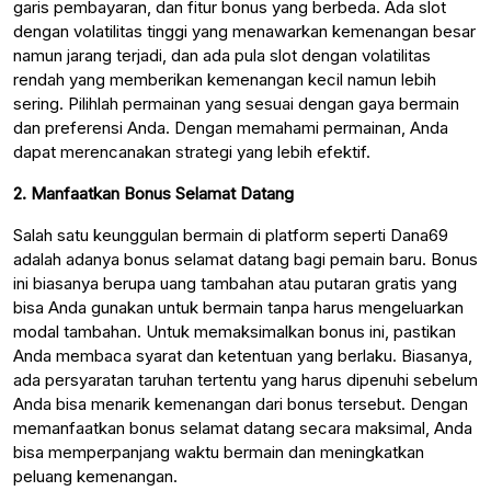
garis pembayaran, dan fitur bonus yang berbeda. Ada slot
dengan volatilitas tinggi yang menawarkan kemenangan besar
namun jarang terjadi, dan ada pula slot dengan volatilitas
rendah yang memberikan kemenangan kecil namun lebih
sering. Pilihlah permainan yang sesuai dengan gaya bermain
dan preferensi Anda. Dengan memahami permainan, Anda
dapat merencanakan strategi yang lebih efektif.
2. Manfaatkan Bonus Selamat Datang
Salah satu keunggulan bermain di platform seperti Dana69
adalah adanya bonus selamat datang bagi pemain baru. Bonus
ini biasanya berupa uang tambahan atau putaran gratis yang
bisa Anda gunakan untuk bermain tanpa harus mengeluarkan
modal tambahan. Untuk memaksimalkan bonus ini, pastikan
Anda membaca syarat dan ketentuan yang berlaku. Biasanya,
ada persyaratan taruhan tertentu yang harus dipenuhi sebelum
Anda bisa menarik kemenangan dari bonus tersebut. Dengan
memanfaatkan bonus selamat datang secara maksimal, Anda
bisa memperpanjang waktu bermain dan meningkatkan
peluang kemenangan.