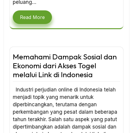
peluang…
Read More
Memahami Dampak Sosial dan
Ekonomi dari Akses Togel
melalui Link di Indonesia
Industri perjudian online di Indonesia telah
menjadi topik yang menarik untuk
diperbincangkan, terutama dengan
perkembangan yang pesat dalam beberapa
tahun terakhir. Salah satu aspek yang patut
dipertimbangkan adalah dampak sosial dan