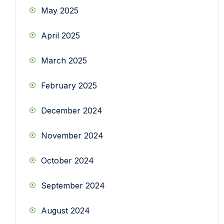
May 2025
April 2025
March 2025
February 2025
December 2024
November 2024
October 2024
September 2024
August 2024