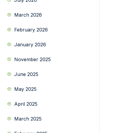
July 2026
March 2026
February 2026
January 2026
November 2025
June 2025
May 2025
April 2025
March 2025