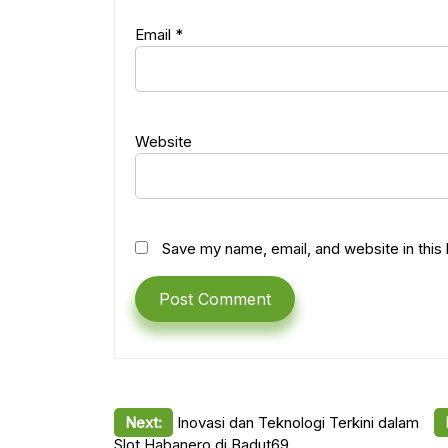
Email
*
Website
Save my name, email, and website in this
Post
Next:
Inovasi dan Teknologi Terkini dalam
Slot Habanero di Badut69