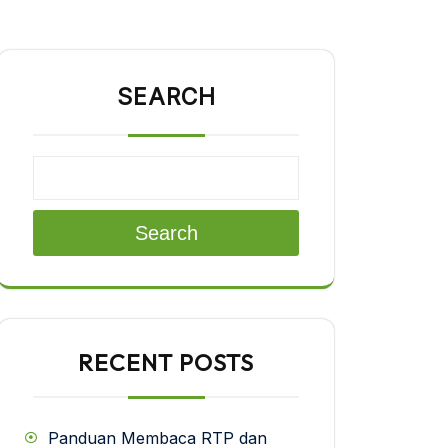
SEARCH
Search
RECENT POSTS
Panduan Membaca RTP dan