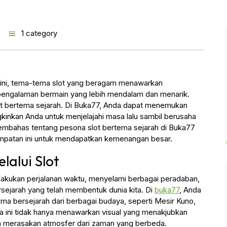
1 category
n ini, tema-tema slot yang beragam menawarkan
pengalaman bermain yang lebih mendalam dan menarik.
ot bertema sejarah. Di Buka77, Anda dapat menemukan
inkan Anda untuk menjelajahi masa lalu sambil berusaha
membahas tentang pesona slot bertema sejarah di Buka77
patan ini untuk mendapatkan kemenangan besar.
lalui Slot
lakukan perjalanan waktu, menyelami berbagai peradaban,
sejarah yang telah membentuk dunia kita. Di
buka77
, Anda
 bersejarah dari berbagai budaya, seperti Mesir Kuno,
 ini tidak hanya menawarkan visual yang menakjubkan
an merasakan atmosfer dari zaman yang berbeda.