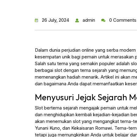
26 July, 2024
admin
0 Comments
Dalam dunia perjudian online yang serba moder
kesempatan unik bagi pemain untuk merasakan 
Salah satu tema yang semakin populer adalah sl
berbagai slot dengan tema sejarah yang memungk
memenangkan hadiah menarik. Artikel ini akan 
dan bagaimana Anda dapat memanfaatkan kesem
Menyusuri Jejak Sejarah Me
Slot bertema sejarah mengajak pemain untuk me
dan menghidupkan kembali kejadian-kejadian ber
akan menemukan slot yang mengangkat tema-tema
Yunani Kuno, dan Kekaisaran Romawi. Tema-tema
tetapi juga memungkinkan Anda untuk belajar d