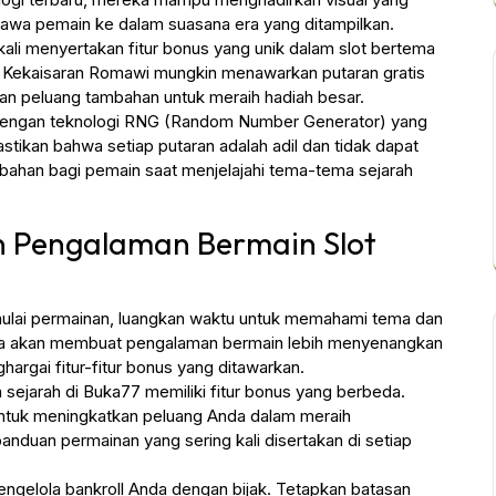
awa pemain ke dalam suasana era yang ditampilkan.
kali menyertakan fitur bonus yang unik dalam slot bertema
a Kekaisaran Romawi mungkin menawarkan putaran gratis
 peluang tambahan untuk meraih hadiah besar.
Dengan teknologi RNG (Random Number Generator) yang
tikan bahwa setiap putaran adalah adil dan tidak dapat
bahan bagi pemain saat menjelajahi tema-tema sejarah
n Pengalaman Bermain Slot
ulai permainan, luangkan waktu untuk memahami tema dan
 hanya akan membuat pengalaman bermain lebih menyenangkan
argai fitur-fitur bonus yang ditawarkan.
a sejarah di Buka77 memiliki fitur bonus yang berbeda.
i untuk meningkatkan peluang Anda dalam meraih
duan permainan yang sering kali disertakan di setiap
mengelola bankroll Anda dengan bijak. Tetapkan batasan