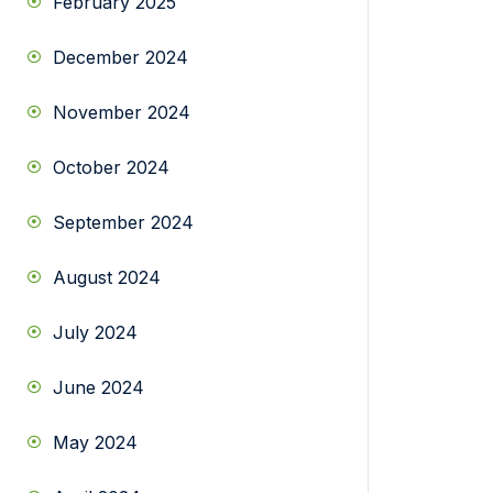
February 2025
December 2024
November 2024
October 2024
September 2024
August 2024
July 2024
June 2024
May 2024