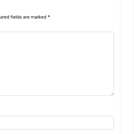
ired fields are marked
*