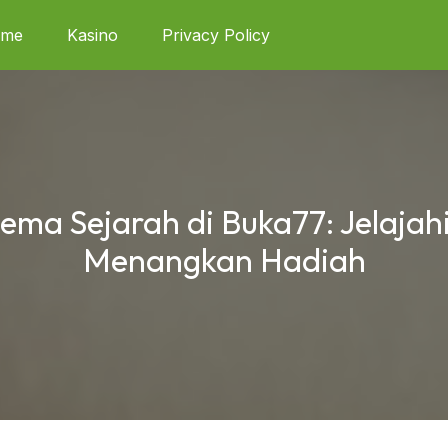
me
Kasino
Privacy Policy
tema Sejarah di Buka77: Jelaja
Menangkan Hadiah