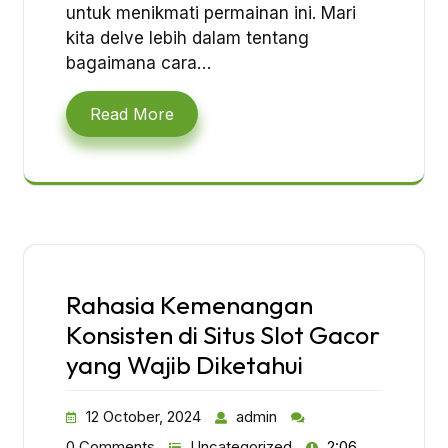
untuk menikmati permainan ini. Mari
kita delve lebih dalam tentang
bagaimana cara…
Read More
Rahasia Kemenangan
Konsisten di Situs Slot Gacor
yang Wajib Diketahui
12 October, 2024
admin
0 Comments
Uncategorized
2:06