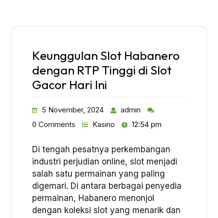
Keunggulan Slot Habanero
dengan RTP Tinggi di Slot
Gacor Hari Ini
5 November, 2024
admin
0 Comments
Kasino
12:54 pm
Di tengah pesatnya perkembangan
industri perjudian online, slot menjadi
salah satu permainan yang paling
digemari. Di antara berbagai penyedia
permainan, Habanero menonjol
dengan koleksi slot yang menarik dan