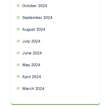
October 2024
September 2024
August 2024
July 2024
June 2024
May 2024
April 2024
March 2024