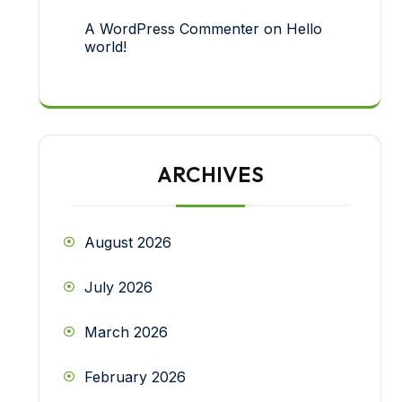
A WordPress Commenter
on
Hello
world!
ARCHIVES
August 2026
July 2026
March 2026
February 2026