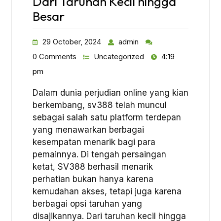
Dari Taruhan Kecil hingga
Besar
29 October, 2024
admin
0 Comments
Uncategorized
4:19
pm
Dalam dunia perjudian online yang kian
berkembang, sv388 telah muncul
sebagai salah satu platform terdepan
yang menawarkan berbagai
kesempatan menarik bagi para
pemainnya. Di tengah persaingan
ketat, SV388 berhasil menarik
perhatian bukan hanya karena
kemudahan akses, tetapi juga karena
berbagai opsi taruhan yang
disajikannya. Dari taruhan kecil hingga