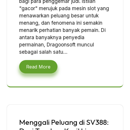
bagi para penggemar judi. Istilah
"gacor" merujuk pada mesin slot yang
menawarkan peluang besar untuk
menang, dan fenomena ini semakin
menarik perhatian banyak pemain. Di
antara banyaknya penyedia
permainan, Dragoonsoft muncul
sebagai salah satu…
Read More
Menggali Peluang di SV388: