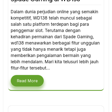
Dalam dunia perjudian online yang semakin
kompetitif, WD138 telah muncul sebagai
salah satu platform terdepan bagi para
penggemar slot. Terutama dengan
kehadiran permainan dari Spade Gaming,
wd138 menawarkan berbagai fitur unggulan
yang tidak hanya menarik tetapi juga
memberikan pengalaman bermain yang
lebih mendalam. Mari kita telusuri lebih jauh
fitur-fitur tersebut…
Read More