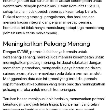
Keuntungan lain dari taruhan kecil adalah kesempatan untuk
berinteraksi dengan pemain lain. Dalam komunitas SV388,
setiap taruhan, tidak peduli seberapa kecil, tetap berarti.
Diskusi tentang strategi, pengalaman, dan hasil taruhan
menjadi bagian integral dari perjalanan setiap pemain.
Komunitas ini tidak hanya mendukung tetapi juga mendorong
pemain untuk terus berkembang.
Meningkatkan Peluang Menang
Dengan SV388, pemain tidak hanya bermain untuk
bersenang-senang; mereka juga memiliki kesempatan untuk
meningkatkan peluang menang. Ini dapat dilakukan dengan
memahami permainan, menganalisis gaya bertarung dalam
sabung ayam, atau mempelajari pola dalam permainan slot.
Menggunakan data dan informasi yang tersedia, pemain
dapat membuat keputusan yang lebih baik dan meningkatkan
peluang mereka untuk meraih kemenangan.
Taruhan besar, meskipun lebih berisiko, menawarkan potensi
keuntungan yang jauh lebih tinggi. Bagi pemain yang telah
membangun keahlian dan kepercayaan diri, mengambil