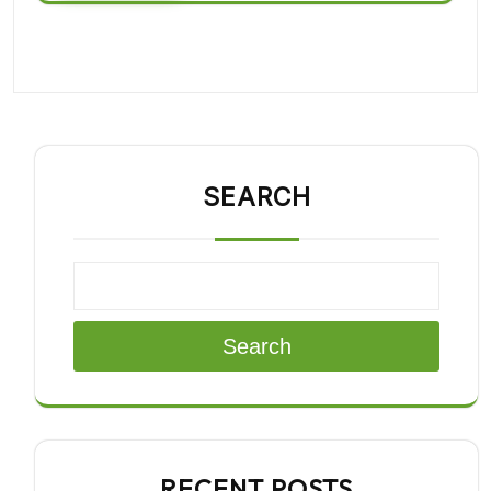
SEARCH
Search
RECENT POSTS