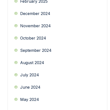
February 2025
December 2024
November 2024
October 2024
September 2024
August 2024
July 2024
June 2024
May 2024