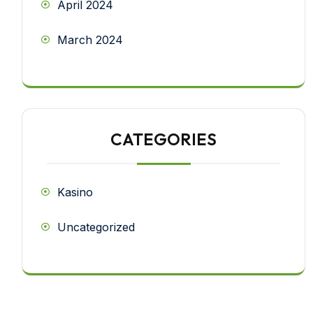
April 2024
March 2024
CATEGORIES
Kasino
Uncategorized