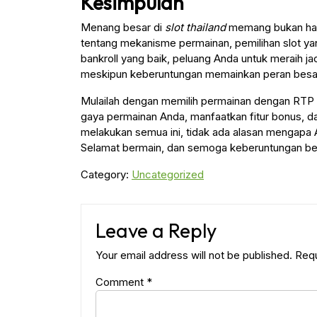
Kesimpulan
Menang besar di
slot thailand
memang bukan hal
tentang mekanisme permainan, pemilihan slot y
bankroll yang baik, peluang Anda untuk meraih ja
meskipun keberuntungan memainkan peran besar,
Mulailah dengan memilih permainan dengan RTP ti
gaya permainan Anda, manfaatkan fitur bonus, da
melakukan semua ini, tidak ada alasan mengapa A
Selamat bermain, dan semoga keberuntungan be
Category:
Uncategorized
Leave a Reply
Your email address will not be published.
Requ
Comment
*