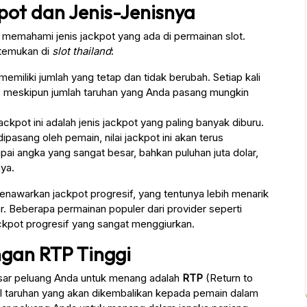
pot dan Jenis-Jenisnya
emahami jenis jackpot yang ada di permainan slot.
itemukan di
slot thailand
:
 memiliki jumlah yang tetap dan tidak berubah. Setiap kali
a, meskipun jumlah taruhan yang Anda pasang mungkin
Jackpot ini adalah jenis jackpot yang paling banyak diburu.
pasang oleh pemain, nilai jackpot ini akan terus
pai angka yang sangat besar, bahkan puluhan juta dolar,
ya.
nawarkan jackpot progresif, yang tentunya lebih menarik
. Beberapa permainan populer dari provider seperti
kpot progresif yang sangat menggiurkan.
ngan RTP Tinggi
sar peluang Anda untuk menang adalah
RTP
(Return to
tal taruhan yang akan dikembalikan kepada pemain dalam