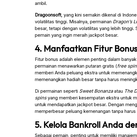
ambil.
Dragoonsoft
, yang kini semakin dikenal di Indo
volatilitas tinggi. Misalnya, permainan
Dragon’s L
besar, tetapi dengan volatilitas yang lebih tinggi.
pemain yang ingin meraih jackpot besar.
4. Manfaatkan Fitur Bonus
Fitur bonus adalah elemen penting dalam banyak
permainan menawarkan putaran gratis (
free spin
memberi Anda peluang ekstra untuk memenangkan 
memenangkan hadiah besar tanpa harus meningka
Di permainan seperti
Sweet Bonanza
atau
The 
spins
yang memberi kesempatan ekstra untuk menan
untuk mendapatkan jackpot besar. Dengan mengg
memperbesar peluang kemenangan tanpa harus m
5. Kelola Bankroll Anda de
Sebagai pemain, penting untuk memiliki manajeme