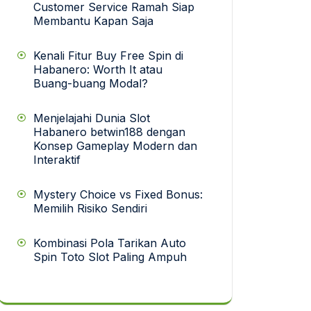
Customer Service Ramah Siap
Membantu Kapan Saja
Kenali Fitur Buy Free Spin di
Habanero: Worth It atau
Buang-buang Modal?
Menjelajahi Dunia Slot
Habanero betwin188 dengan
Konsep Gameplay Modern dan
Interaktif
Mystery Choice vs Fixed Bonus:
Memilih Risiko Sendiri
Kombinasi Pola Tarikan Auto
Spin Toto Slot Paling Ampuh