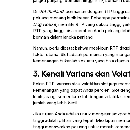
jangka panjang. Semakin tinggi RTP, semakin be
Di
slot thailand
, permainan dengan RTP tinggi s
peluang menang lebih besar. Beberapa permaina
Dog House
, memiliki RTP yang cukup tinggi, ya
RTP yang tinggi bisa memberi Anda peluang lebi
bermain dalam jangka panjang.
Namun, perlu dicatat bahwa meskipun RTP tinggi
faktor utama. Slot adalah permainan yang mengan
kemenangan bukanlah sesuatu yang bisa dijamin.
3. Kenali Varians dan Volati
Selain RTP,
varians
atau
volatilitas
slot juga memp
kemenangan yang dapat Anda peroleh. Slot deng
lebih jarang, sementara slot dengan volatilita
jumlah yang lebih kecil.
Jika tujuan Anda adalah untuk mengejar jackpot 
tinggi adalah pilihan yang tepat. Meskipun memb
tinggi menawarkan peluang untuk meraih kemena