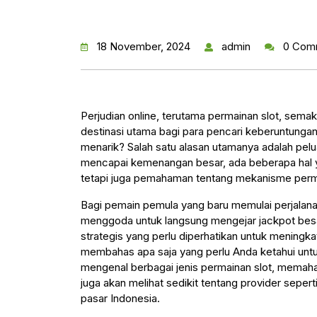
18 November, 2024
admin
0 Com
Perjudian online, terutama permainan slot, semak
destinasi utama bagi para pencari keberuntunga
menarik? Salah satu alasan utamanya adalah pe
mencapai kemenangan besar, ada beberapa hal y
tetapi juga pemahaman tentang mekanisme perma
Bagi pemain pemula yang baru memulai perjalanan
menggoda untuk langsung mengejar jackpot besa
strategis yang perlu diperhatikan untuk meningkat
membahas apa saja yang perlu Anda ketahui unt
mengenal berbagai jenis permainan slot, memah
juga akan melihat sedikit tentang provider sepert
pasar Indonesia.