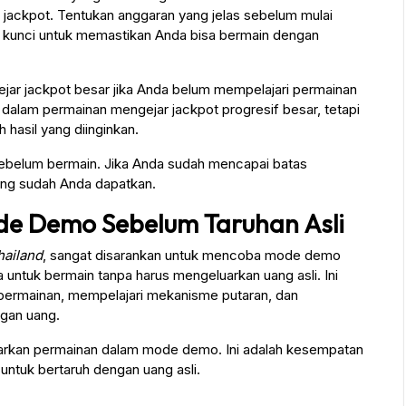
ackpot. Tentukan anggaran yang jelas sebelum mulai
ah kunci untuk memastikan Anda bisa bermain dengan
engejar jackpot besar jika Anda belum mempelajari permainan
k dalam permainan mengejar jackpot progresif besar, tetapi
hasil yang diinginkan.
ebelum bermain. Jika Anda sudah mencapai batas
ang sudah Anda dapatkan.
de Demo Sebelum Taruhan Asli
thailand
, sangat disarankan untuk mencoba mode demo
ntuk bermain tanpa harus mengeluarkan uang asli. Ini
 permainan, mempelajari mekanisme putaran, dan
ngan uang.
rkan permainan dalam mode demo. Ini adalah kesempatan
ntuk bertaruh dengan uang asli.