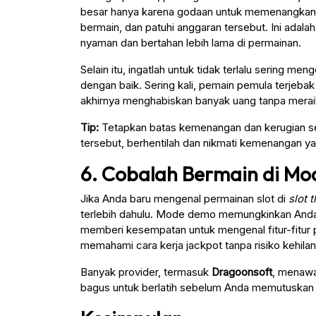
besar hanya karena godaan untuk memenangkan j
bermain, dan patuhi anggaran tersebut. Ini adal
nyaman dan bertahan lebih lama di permainan.
Selain itu, ingatlah untuk tidak terlalu sering m
dengan baik. Sering kali, pemain pemula terjeba
akhirnya menghabiskan banyak uang tanpa meraih 
Tip:
Tetapkan batas kemenangan dan kerugian s
tersebut, berhentilah dan nikmati kemenangan y
6. Cobalah Bermain di Mo
Jika Anda baru mengenal permainan slot di
slot 
terlebih dahulu. Mode demo memungkinkan Anda u
memberi kesempatan untuk mengenal fitur-fitur
memahami cara kerja jackpot tanpa risiko kehila
Banyak provider, termasuk
Dragoonsoft
, menawa
bagus untuk berlatih sebelum Anda memutuskan u