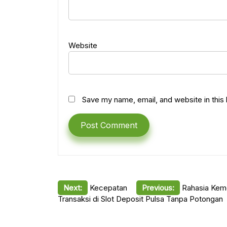
Website
Save my name, email, and website in this
Post
Next:
Kecepatan
Previous:
Rahasia Keme
Transaksi di Slot Deposit Pulsa Tanpa Potongan
navigation