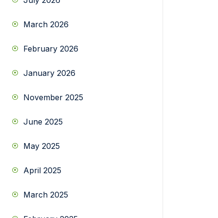
July 2026
March 2026
February 2026
January 2026
November 2025
June 2025
May 2025
April 2025
March 2025