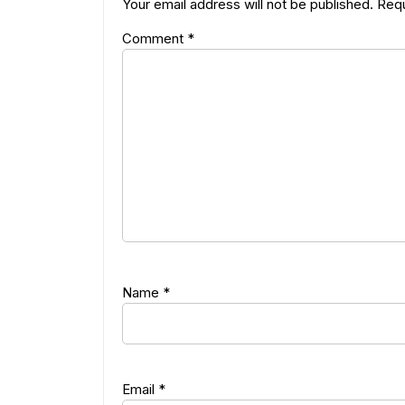
Your email address will not be published.
Requ
Comment
*
Name
*
Email
*