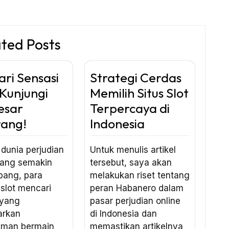
ated Posts
ri Sensasi
Strategi Cerdas
 Kunjungi
Memilih Situs Slot
esar
Terpercaya di
rang!
Indonesia
unia perjudian
Untuk menulis artikel
yang semakin
tersebut, saya akan
bang, para
melakukan riset tentang
 slot mencari
peran Habanero dalam
 yang
pasar perjudian online
rkan
di Indonesia dan
aman bermain
memastikan artikelnya