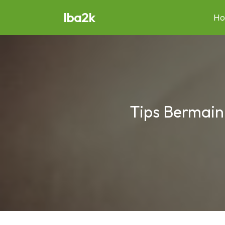
Skip
Iba2k
to
Ho
content
Tips Bermain