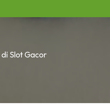
di Slot Gacor