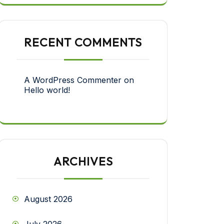
RECENT COMMENTS
A WordPress Commenter
on
Hello world!
ARCHIVES
August 2026