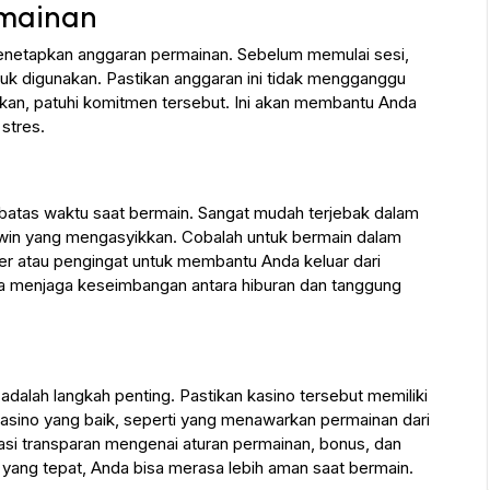
rmainan
netapkan anggaran permainan. Sebelum memulai sesi,
uk digunakan. Pastikan anggaran ini tidak mengganggu
ukan, patuhi komitmen tersebut. Ini akan membantu Anda
stres.
 batas waktu saat bermain. Sangat mudah terjebak dalam
xwin yang mengasyikkan. Cobalah untuk bermain dalam
er atau pengingat untuk membantu Anda keluar dari
sa menjaga keseimbangan antara hiburan dan tanggung
adalah langkah penting. Pastikan kasino tersebut memiliki
. Kasino yang baik, seperti yang menawarkan permainan dari
i transparan mengenai aturan permainan, bonus, dan
yang tepat, Anda bisa merasa lebih aman saat bermain.