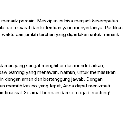
menarik pemain. Meskipun ini bisa menjadi kesempatan
alu baca syarat dan ketentuan yang menyertainya. Pastikan
waktu dan jumlah taruhan yang diperlukan untuk menarik
galaman yang sangat menghibur dan mendebarkan,
cksaw Gaming yang menawan. Namun, untuk memastikan
rmain dengan aman dan bertanggung jawab. Dengan
an memilih kasino yang tepat, Anda dapat menikmati
n finansial. Selamat bermain dan semoga beruntung!