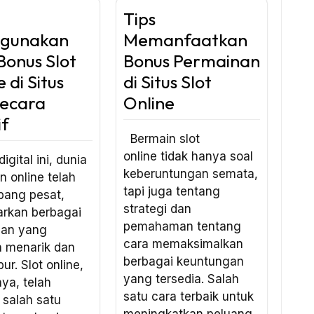
Tips
gunakan
Memanfaatkan
 Bonus Slot
Bonus Permainan
 di Situs
di Situs Slot
Secara
Online
if
Bermain slot
online tidak hanya soal
igital ini, dunia
keberuntungan semata,
n online telah
tapi juga tentang
bang pesat,
strategi dan
rkan berbagai
pemahaman tentang
nan yang
cara memaksimalkan
 menarik dan
berbagai keuntungan
r. Slot online,
yang tersedia. Salah
ya, telah
satu cara terbaik untuk
 salah satu
meningkatkan peluang