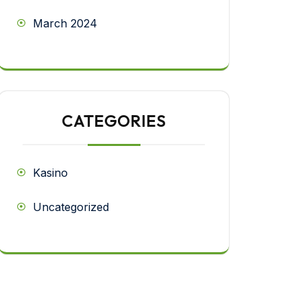
March 2024
CATEGORIES
Kasino
Uncategorized