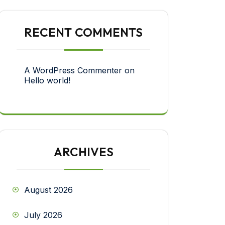
RECENT COMMENTS
A WordPress Commenter
on
Hello world!
ARCHIVES
August 2026
July 2026