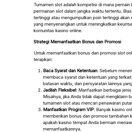
Turnamen slot adalah kompetisi di mana pemai
permainan slot dalam jangka waktu tertentu. Bi
tertinggi atau mengumpulkan poin tertinggi aka
yang menyenangkan untuk meningkatkan keuntun
komunitas kasino online.
Strategi Memanfaatkan Bonus dan Promosi
Untuk memanfaatkan bonus dan promosi slot onli
terapkan:
Baca Syarat dan Ketentuan
: Sebelum meneri
membaca syarat dan ketentuan yang terkait
batasan waktu, dan persyaratan lainnya yan
Jadilah Fleksibel
: Manfaatkan berbagai jenis
Misalnya, jika Anda tidak dapat mengklaim 
turnamen slot atau mencari penawaran putara
Manfaatkan Program VIP
: Banyak kasino on
memberikan bonus dan promosi tambahan ke
apakah kasino tempat Anda bermain menaw
memanfaatkannya.