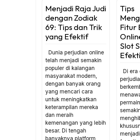
Menjadi Raja Judi
Tips
dengan Zodiak
Meng
69: Tips dan Trik
Fitur
yang Efektif
Online
Slot 
Dunia perjudian online
Efekt
telah menjadi semakin
populer di kalangan
Di era d
masyarakat modern,
perjudia
dengan banyak orang
berkem
yang mencari cara
menawa
untuk meningkatkan
permai
keterampilan mereka
semakin
dan meraih
menghibu
kemenangan yang lebih
khususn
besar. Di tengah
menjadi
banyaknya platform