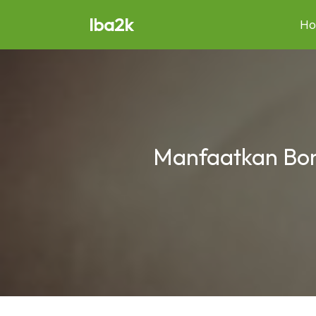
Skip
Iba2k
to
Ho
content
Manfaatkan Bon