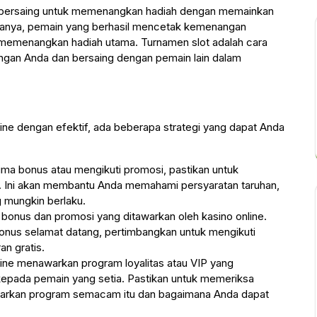
n bersaing untuk memenangkan hadiah dengan memainkan
asanya, pemain yang berhasil mencetak kemenangan
n memenangkan hadiah utama. Turnamen slot adalah cara
gan Anda dan bersaing dengan pemain lain dalam
ne dengan efektif, ada beberapa strategi yang dapat Anda
ma bonus atau mengikuti promosi, pastikan untuk
. Ini akan membantu Anda memahami persyaratan taruhan,
g mungkin berlaku.
 bonus dan promosi yang ditawarkan oleh kasino online.
bonus selamat datang, pertimbangkan untuk mengikuti
n gratis.
line menawarkan program loyalitas atau VIP yang
pada pemain yang setia. Pastikan untuk memeriksa
arkan program semacam itu dan bagaimana Anda dapat