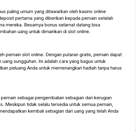
nus paling umum yang ditawarkan oleh kasino online
deposit pertama yang diberikan kepada pemain setelah
ma mereka. Besarnya bonus selamat datang bisa
ambahan uang untuk dimainkan di slot online.
leh pemain slot online. Dengan putaran gratis, pemain dapat
uang sungguhan. Ini adalah cara yang bagus untuk
tkan peluang Anda untuk memenangkan hadiah tanpa harus
pemain sebagai pengembalian sebagian dari kerugian
s. Meskipun tidak selalu tersedia untuk semua pemain,
mendapatkan kembali sebagian dari uang yang telah Anda