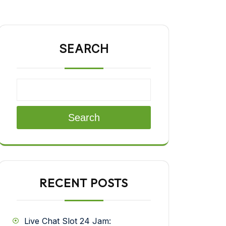
SEARCH
Search
RECENT POSTS
Live Chat Slot 24 Jam: