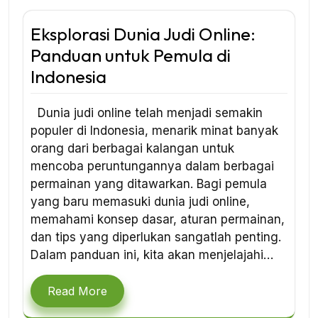
Eksplorasi Dunia Judi Online:
Panduan untuk Pemula di
Indonesia
Dunia judi online telah menjadi semakin
populer di Indonesia, menarik minat banyak
orang dari berbagai kalangan untuk
mencoba peruntungannya dalam berbagai
permainan yang ditawarkan. Bagi pemula
yang baru memasuki dunia judi online,
memahami konsep dasar, aturan permainan,
dan tips yang diperlukan sangatlah penting.
Dalam panduan ini, kita akan menjelajahi…
Read More