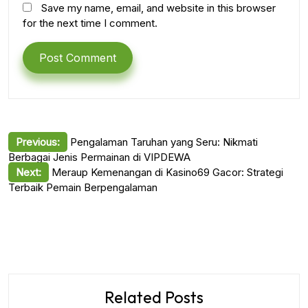
Save my name, email, and website in this browser
for the next time I comment.
Post
Previous:
Pengalaman Taruhan yang Seru: Nikmati
Berbagai Jenis Permainan di VIPDEWA
navigation
Next:
Meraup Kemenangan di Kasino69 Gacor: Strategi
Terbaik Pemain Berpengalaman
Related Posts