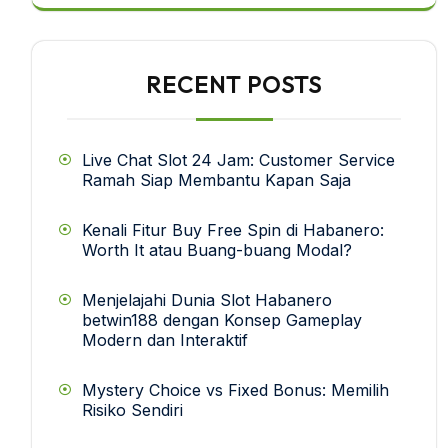
RECENT POSTS
Live Chat Slot 24 Jam: Customer Service
Ramah Siap Membantu Kapan Saja
Kenali Fitur Buy Free Spin di Habanero:
Worth It atau Buang-buang Modal?
Menjelajahi Dunia Slot Habanero
betwin188 dengan Konsep Gameplay
Modern dan Interaktif
Mystery Choice vs Fixed Bonus: Memilih
Risiko Sendiri