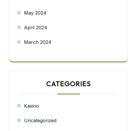
May 2024
April 2024
March 2024
CATEGORIES
Kasino
Uncategorized