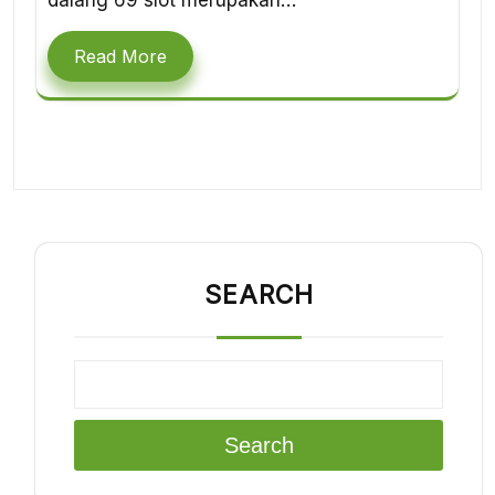
dalang 69 slot merupakan…
Read More
SEARCH
Search