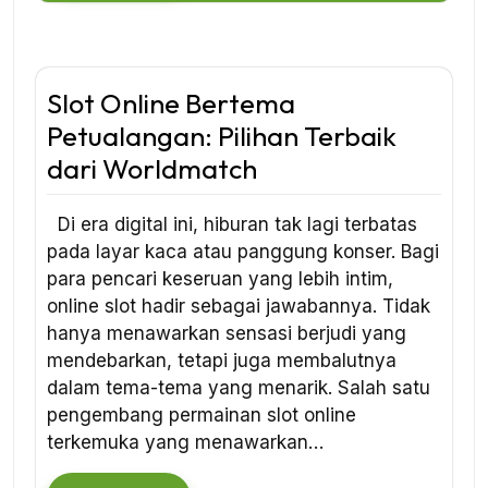
Slot Online Bertema
Petualangan: Pilihan Terbaik
dari Worldmatch
Di era digital ini, hiburan tak lagi terbatas
pada layar kaca atau panggung konser. Bagi
para pencari keseruan yang lebih intim,
online slot hadir sebagai jawabannya. Tidak
hanya menawarkan sensasi berjudi yang
mendebarkan, tetapi juga membalutnya
dalam tema-tema yang menarik. Salah satu
pengembang permainan slot online
terkemuka yang menawarkan…