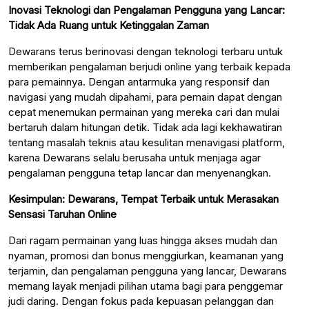
Inovasi Teknologi dan Pengalaman Pengguna yang Lancar:
Tidak Ada Ruang untuk Ketinggalan Zaman
Dewarans terus berinovasi dengan teknologi terbaru untuk
memberikan pengalaman berjudi online yang terbaik kepada
para pemainnya. Dengan antarmuka yang responsif dan
navigasi yang mudah dipahami, para pemain dapat dengan
cepat menemukan permainan yang mereka cari dan mulai
bertaruh dalam hitungan detik. Tidak ada lagi kekhawatiran
tentang masalah teknis atau kesulitan menavigasi platform,
karena Dewarans selalu berusaha untuk menjaga agar
pengalaman pengguna tetap lancar dan menyenangkan.
Kesimpulan: Dewarans, Tempat Terbaik untuk Merasakan
Sensasi Taruhan Online
Dari ragam permainan yang luas hingga akses mudah dan
nyaman, promosi dan bonus menggiurkan, keamanan yang
terjamin, dan pengalaman pengguna yang lancar, Dewarans
memang layak menjadi pilihan utama bagi para penggemar
judi daring. Dengan fokus pada kepuasan pelanggan dan