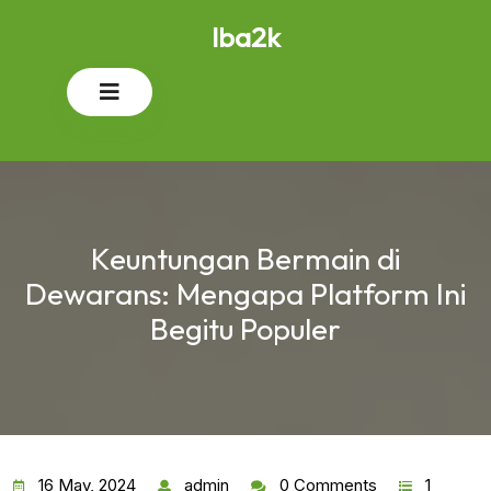
Skip
Iba2k
to
content
Open
Button
Keuntungan Bermain di
Dewarans: Mengapa Platform Ini
Begitu Populer
16 May, 2024
admin
0 Comments
1