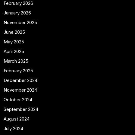
February 2026
January 2026
November 2025
June 2025
May 2025
April 2025
March 2025
February 2025
December 2024
November 2024
October 2024
September 2024
August 2024
July 2024