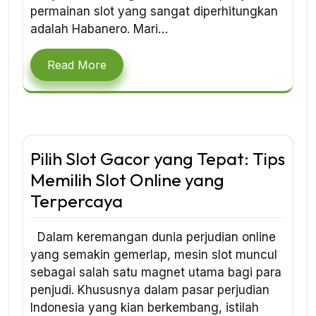
permainan slot yang sangat diperhitungkan
adalah Habanero. Mari…
Read More
Pilih Slot Gacor yang Tepat: Tips
Memilih Slot Online yang
Terpercaya
Dalam keremangan dunia perjudian online
yang semakin gemerlap, mesin slot muncul
sebagai salah satu magnet utama bagi para
penjudi. Khususnya dalam pasar perjudian
Indonesia yang kian berkembang, istilah