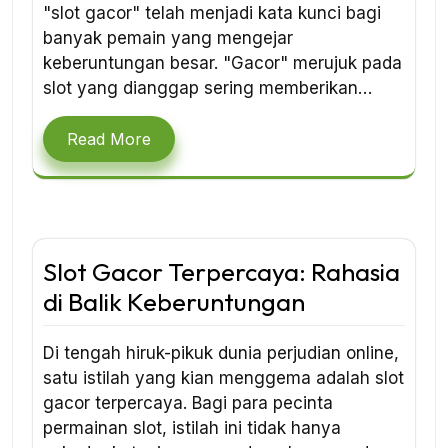
"slot gacor" telah menjadi kata kunci bagi
banyak pemain yang mengejar
keberuntungan besar. "Gacor" merujuk pada
slot yang dianggap sering memberikan…
Read More
Slot Gacor Terpercaya: Rahasia
di Balik Keberuntungan
Di tengah hiruk-pikuk dunia perjudian online,
satu istilah yang kian menggema adalah slot
gacor terpercaya. Bagi para pecinta
permainan slot, istilah ini tidak hanya