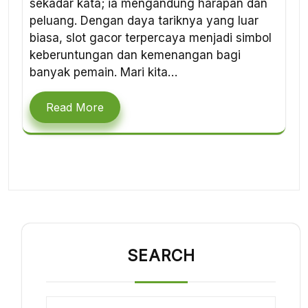
sekadar kata; ia mengandung harapan dan
peluang. Dengan daya tariknya yang luar
biasa, slot gacor terpercaya menjadi simbol
keberuntungan dan kemenangan bagi
banyak pemain. Mari kita…
Read More
SEARCH