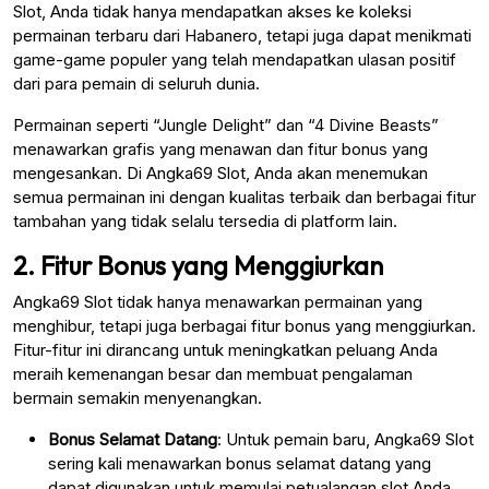
Slot, Anda tidak hanya mendapatkan akses ke koleksi
permainan terbaru dari Habanero, tetapi juga dapat menikmati
game-game populer yang telah mendapatkan ulasan positif
dari para pemain di seluruh dunia.
Permainan seperti “Jungle Delight” dan “4 Divine Beasts”
menawarkan grafis yang menawan dan fitur bonus yang
mengesankan. Di Angka69 Slot, Anda akan menemukan
semua permainan ini dengan kualitas terbaik dan berbagai fitur
tambahan yang tidak selalu tersedia di platform lain.
2. Fitur Bonus yang Menggiurkan
Angka69 Slot tidak hanya menawarkan permainan yang
menghibur, tetapi juga berbagai fitur bonus yang menggiurkan.
Fitur-fitur ini dirancang untuk meningkatkan peluang Anda
meraih kemenangan besar dan membuat pengalaman
bermain semakin menyenangkan.
Bonus Selamat Datang
: Untuk pemain baru, Angka69 Slot
sering kali menawarkan bonus selamat datang yang
dapat digunakan untuk memulai petualangan slot Anda