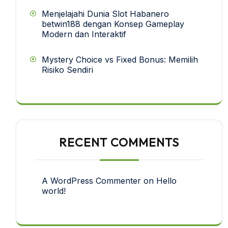
Menjelajahi Dunia Slot Habanero
betwin188 dengan Konsep Gameplay
Modern dan Interaktif
Mystery Choice vs Fixed Bonus: Memilih
Risiko Sendiri
RECENT COMMENTS
A WordPress Commenter
on
Hello
world!