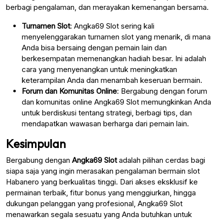
berbagi pengalaman, dan merayakan kemenangan bersama.
Turnamen Slot
: Angka69 Slot sering kali
menyelenggarakan turnamen slot yang menarik, di mana
Anda bisa bersaing dengan pemain lain dan
berkesempatan memenangkan hadiah besar. Ini adalah
cara yang menyenangkan untuk meningkatkan
keterampilan Anda dan menambah keseruan bermain.
Forum dan Komunitas Online
: Bergabung dengan forum
dan komunitas online Angka69 Slot memungkinkan Anda
untuk berdiskusi tentang strategi, berbagi tips, dan
mendapatkan wawasan berharga dari pemain lain.
Kesimpulan
Bergabung dengan
Angka69 Slot
adalah pilihan cerdas bagi
siapa saja yang ingin merasakan pengalaman bermain slot
Habanero yang berkualitas tinggi. Dari akses eksklusif ke
permainan terbaik, fitur bonus yang menggiurkan, hingga
dukungan pelanggan yang profesional, Angka69 Slot
menawarkan segala sesuatu yang Anda butuhkan untuk