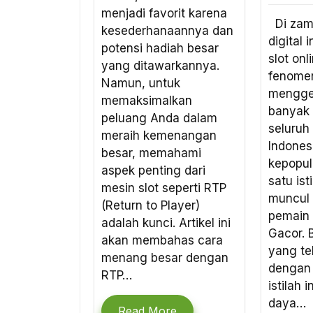
menjadi favorit karena
Di zam
kesederhanaannya dan
digital 
potensi hadiah besar
slot onl
yang ditawarkannya.
fenome
Namun, untuk
mengget
memaksimalkan
banyak 
peluang Anda dalam
seluruh
meraih kemenangan
Indonesi
besar, memahami
kepopul
aspek penting dari
satu ist
mesin slot seperti RTP
muncul 
(Return to Player)
pemain 
adalah kunci. Artikel ini
Gacor. 
akan membahas cara
yang te
menang besar dengan
dengan 
RTP…
istilah i
daya…
Read More