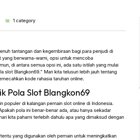
1 category
 penuh tantangan dan kegembiraan bagi para penjudi di
ot yang berwarna-warni, opsi untuk mencoba
, di antara semua opsi ini, ada satu istilah yang mulai
slot Blangkon69.” Mari kita telusuri lebih jauh tentang
mecahkan kode rahasia taruhan online.
ik Pola Slot Blangkon69
in populer di kalangan pemain slot online di Indonesia.
pakah pola ini benar-benar ada, atau hanya sekadar
ari kita pahami terlebih dahulu apa yang dimaksud dengan
rtentu yang digunakan oleh pemain untuk meningkatkan