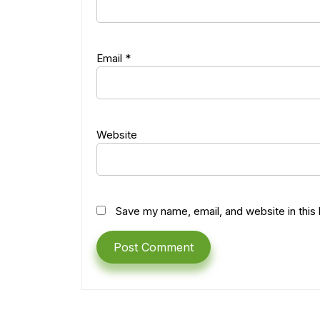
Email
*
Website
Save my name, email, and website in this