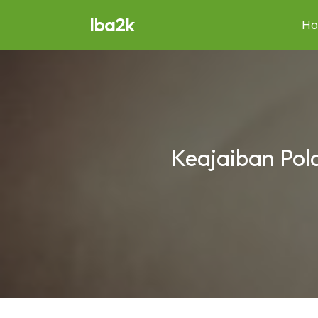
Skip
Iba2k
to
Ho
content
Keajaiban Pol