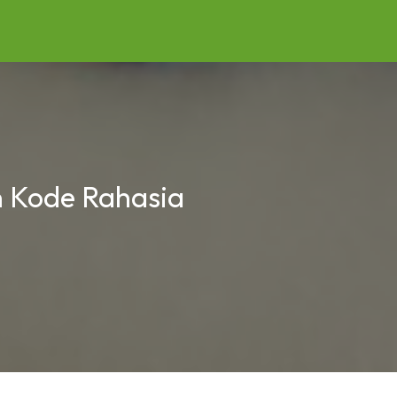
n Kode Rahasia