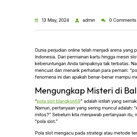
13 May, 2024
admin
0 Comments
Dunia perjudian online telah menjadi arena yang
Indonesia. Dari permainan kartu hingga mesin sl
keberuntungan Anda tampaknya tak terbatas. Namun
mencuat dan menarik perhatian para pemain: “pola 
fenomena ini dan apakah benar-benar mampu me
Mengungkap Misteri di Bal
“
pola slot blangkon69
” adalah istilah yang semak
Namun, pertanyaan yang sering muncul adalah: “A
mitos?” Sebelum kita menjawab pertanyaan itu, m
“pola slot.”
Pola slot mengacu pada strategi atau metode te