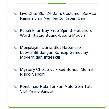
Live Chat Slot 24 Jam: Customer Service
Ramah Siap Membantu Kapan Saja
Kenali Fitur Buy Free Spin di Habanero:
Worth It atau Buang-buang Modal?
Menjelajahi Dunia Slot Habanero
betwin188 dengan Konsep Gameplay
Modern dan Interaktif
Mystery Choice vs Fixed Bonus: Memilih
Risiko Sendiri
Kombinasi Pola Tarikan Auto Spin Toto
Slot Paling Ampuh