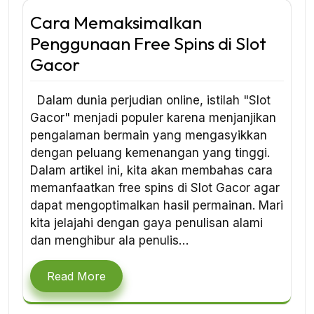
Cara Memaksimalkan
Penggunaan Free Spins di Slot
Gacor
Dalam dunia perjudian online, istilah "Slot
Gacor" menjadi populer karena menjanjikan
pengalaman bermain yang mengasyikkan
dengan peluang kemenangan yang tinggi.
Dalam artikel ini, kita akan membahas cara
memanfaatkan free spins di Slot Gacor agar
dapat mengoptimalkan hasil permainan. Mari
kita jelajahi dengan gaya penulisan alami
dan menghibur ala penulis…
Read More