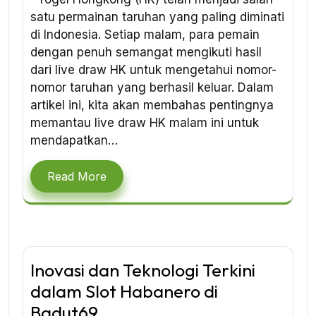
satu permainan taruhan yang paling diminati
di Indonesia. Setiap malam, para pemain
dengan penuh semangat mengikuti hasil
dari live draw HK untuk mengetahui nomor-
nomor taruhan yang berhasil keluar. Dalam
artikel ini, kita akan membahas pentingnya
memantau live draw HK malam ini untuk
mendapatkan…
Read More
Inovasi dan Teknologi Terkini
dalam Slot Habanero di
Badut69