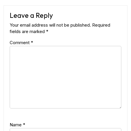
Leave a Reply
Your email address will not be published.
Required
fields are marked
*
Comment
*
Name
*