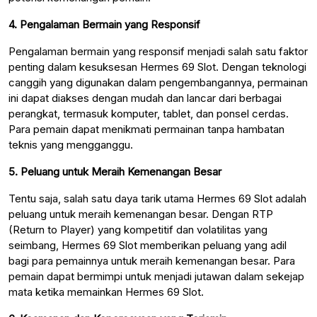
4. Pengalaman Bermain yang Responsif
Pengalaman bermain yang responsif menjadi salah satu faktor
penting dalam kesuksesan Hermes 69 Slot. Dengan teknologi
canggih yang digunakan dalam pengembangannya, permainan
ini dapat diakses dengan mudah dan lancar dari berbagai
perangkat, termasuk komputer, tablet, dan ponsel cerdas.
Para pemain dapat menikmati permainan tanpa hambatan
teknis yang mengganggu.
5. Peluang untuk Meraih Kemenangan Besar
Tentu saja, salah satu daya tarik utama Hermes 69 Slot adalah
peluang untuk meraih kemenangan besar. Dengan RTP
(Return to Player) yang kompetitif dan volatilitas yang
seimbang, Hermes 69 Slot memberikan peluang yang adil
bagi para pemainnya untuk meraih kemenangan besar. Para
pemain dapat bermimpi untuk menjadi jutawan dalam sekejap
mata ketika memainkan Hermes 69 Slot.