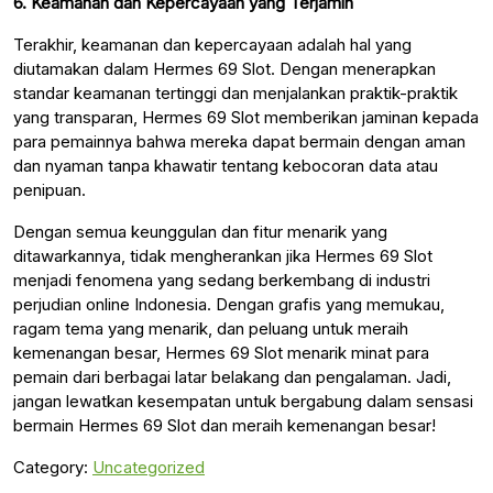
6. Keamanan dan Kepercayaan yang Terjamin
Terakhir, keamanan dan kepercayaan adalah hal yang
diutamakan dalam Hermes 69 Slot. Dengan menerapkan
standar keamanan tertinggi dan menjalankan praktik-praktik
yang transparan, Hermes 69 Slot memberikan jaminan kepada
para pemainnya bahwa mereka dapat bermain dengan aman
dan nyaman tanpa khawatir tentang kebocoran data atau
penipuan.
Dengan semua keunggulan dan fitur menarik yang
ditawarkannya, tidak mengherankan jika Hermes 69 Slot
menjadi fenomena yang sedang berkembang di industri
perjudian online Indonesia. Dengan grafis yang memukau,
ragam tema yang menarik, dan peluang untuk meraih
kemenangan besar, Hermes 69 Slot menarik minat para
pemain dari berbagai latar belakang dan pengalaman. Jadi,
jangan lewatkan kesempatan untuk bergabung dalam sensasi
bermain Hermes 69 Slot dan meraih kemenangan besar!
Category:
Uncategorized