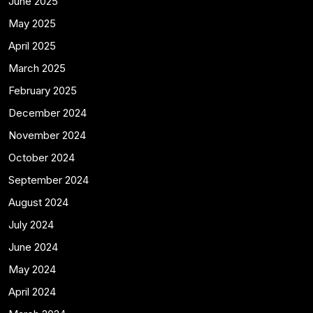
June 2025
May 2025
April 2025
March 2025
February 2025
December 2024
November 2024
October 2024
September 2024
August 2024
July 2024
June 2024
May 2024
April 2024