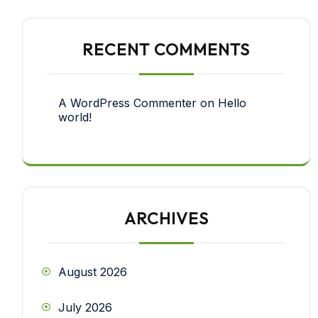
RECENT COMMENTS
A WordPress Commenter
on
Hello
world!
ARCHIVES
August 2026
July 2026