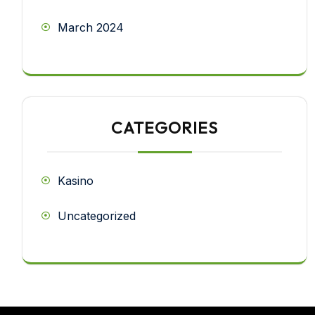
March 2024
CATEGORIES
Kasino
Uncategorized
<