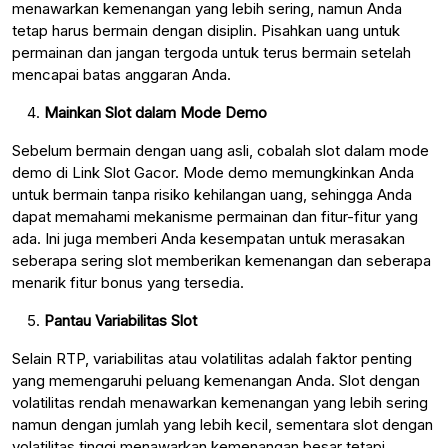
menawarkan kemenangan yang lebih sering, namun Anda
tetap harus bermain dengan disiplin. Pisahkan uang untuk
permainan dan jangan tergoda untuk terus bermain setelah
mencapai batas anggaran Anda.
Mainkan Slot dalam Mode Demo
Sebelum bermain dengan uang asli, cobalah slot dalam mode
demo di Link Slot Gacor. Mode demo memungkinkan Anda
untuk bermain tanpa risiko kehilangan uang, sehingga Anda
dapat memahami mekanisme permainan dan fitur-fitur yang
ada. Ini juga memberi Anda kesempatan untuk merasakan
seberapa sering slot memberikan kemenangan dan seberapa
menarik fitur bonus yang tersedia.
Pantau Variabilitas Slot
Selain RTP, variabilitas atau volatilitas adalah faktor penting
yang memengaruhi peluang kemenangan Anda. Slot dengan
volatilitas rendah menawarkan kemenangan yang lebih sering
namun dengan jumlah yang lebih kecil, sementara slot dengan
volatilitas tinggi menawarkan kemenangan besar tetapi