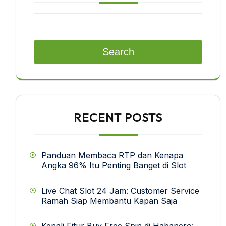
Search
RECENT POSTS
Panduan Membaca RTP dan Kenapa
Angka 96% Itu Penting Banget di Slot
Live Chat Slot 24 Jam: Customer Service
Ramah Siap Membantu Kapan Saja