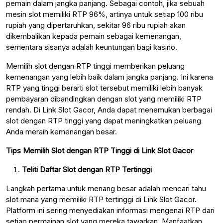
pemain dalam jangka panjang. Sebagai contoh, jika sebuah
mesin slot memiliki RTP 96%, artinya untuk setiap 100 ribu
rupiah yang dipertaruhkan, sekitar 96 ribu rupiah akan
dikembalikan kepada pemain sebagai kemenangan,
sementara sisanya adalah keuntungan bagi kasino.
Memilih slot dengan RTP tinggi memberikan peluang
kemenangan yang lebih baik dalam jangka panjang. Ini karena
RTP yang tinggi berarti slot tersebut memiliki lebih banyak
pembayaran dibandingkan dengan slot yang memiliki RTP
rendah. Di Link Slot Gacor, Anda dapat menemukan berbagai
slot dengan RTP tinggi yang dapat meningkatkan peluang
Anda meraih kemenangan besar.
Tips Memilih Slot dengan RTP Tinggi di Link Slot Gacor
Teliti Daftar Slot dengan RTP Tertinggi
Langkah pertama untuk menang besar adalah mencari tahu
slot mana yang memiliki RTP tertinggi di Link Slot Gacor.
Platform ini sering menyediakan informasi mengenai RTP dari
setiap permainan slot yang mereka tawarkan. Manfaatkan