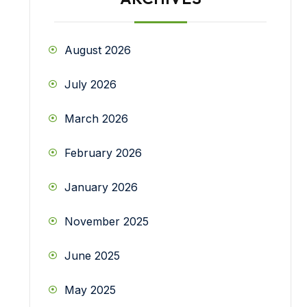
August 2026
July 2026
March 2026
February 2026
January 2026
November 2025
June 2025
May 2025