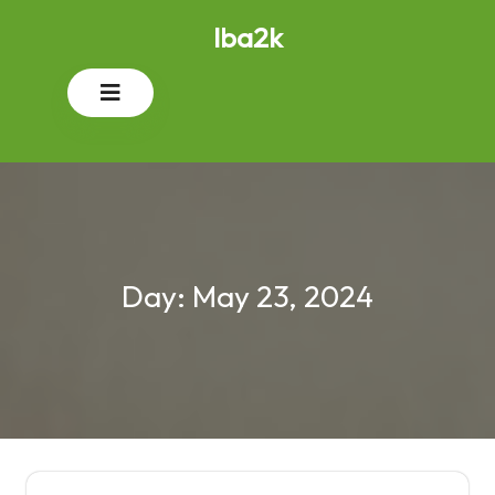
Skip
Iba2k
to
content
Open
Button
Day:
May 23, 2024