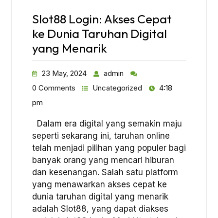
Slot88 Login: Akses Cepat
ke Dunia Taruhan Digital
yang Menarik
23 May, 2024
admin
0 Comments
Uncategorized
4:18
pm
Dalam era digital yang semakin maju
seperti sekarang ini, taruhan online
telah menjadi pilihan yang populer bagi
banyak orang yang mencari hiburan
dan kesenangan. Salah satu platform
yang menawarkan akses cepat ke
dunia taruhan digital yang menarik
adalah Slot88, yang dapat diakses