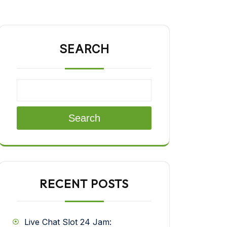
SEARCH
Search
RECENT POSTS
Live Chat Slot 24 Jam: