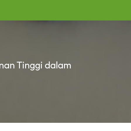
nan Tinggi dalam