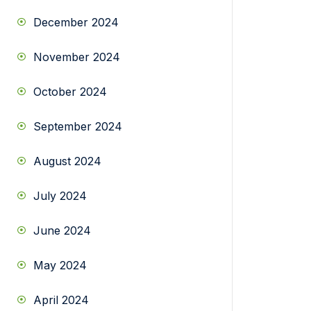
December 2024
November 2024
October 2024
September 2024
August 2024
July 2024
June 2024
May 2024
April 2024