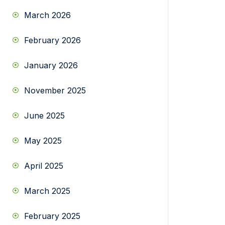
March 2026
February 2026
January 2026
November 2025
June 2025
May 2025
April 2025
March 2025
February 2025