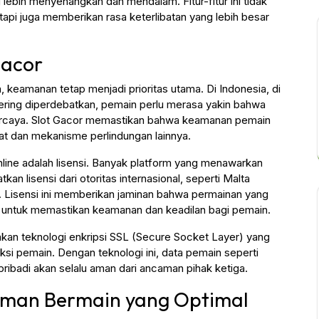
lebih menyenangkan dan mendalam. Fitur-fitur ini tidak
api juga memberikan rasa keterlibatan yang lebih besar
Gacor
, keamanan tetap menjadi prioritas utama. Di Indonesia, di
sering diperdebatkan, pemain perlu merasa yakin bahwa
ercaya. Slot Gacor memastikan bahwa keamanan pemain
kuat dan mekanisme perlindungan lainnya.
nline adalah lisensi. Banyak platform yang menawarkan
an lisensi dari otoritas internasional, seperti Malta
 Lisensi ini memberikan jaminan bahwa permainan yang
it untuk memastikan keamanan dan keadilan bagi pemain.
nakan teknologi enkripsi SSL (Secure Socket Layer) yang
aksi pemain. Dengan teknologi ini, data pemain seperti
 pribadi akan selalu aman dari ancaman pihak ketiga.
man Bermain yang Optimal