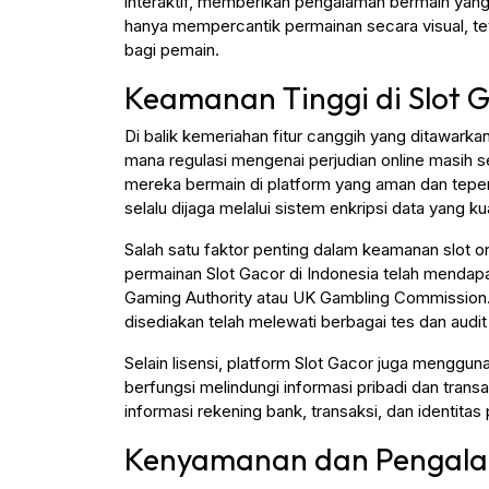
interaktif, memberikan pengalaman bermain yang 
hanya mempercantik permainan secara visual, tet
bagi pemain.
Keamanan Tinggi di Slot 
Di balik kemeriahan fitur canggih yang ditawarkan
mana regulasi mengenai perjudian online masih 
mereka bermain di platform yang aman dan tep
selalu dijaga melalui sistem enkripsi data yang 
Salah satu faktor penting dalam keamanan slot o
permainan Slot Gacor di Indonesia telah mendapatk
Gaming Authority atau UK Gambling Commission.
disediakan telah melewati berbagai tes dan aud
Selain lisensi, platform Slot Gacor juga menggu
berfungsi melindungi informasi pribadi dan trans
informasi rekening bank, transaksi, dan identitas
Kenyamanan dan Pengala