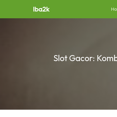
Skip
Iba2k
to
Ho
content
Slot Gacor: Kom