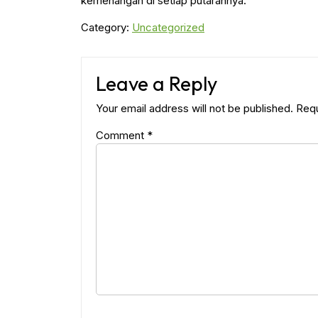
kemenangan di setiap putarannya.
Category:
Uncategorized
Leave a Reply
Your email address will not be published.
Requ
Comment
*