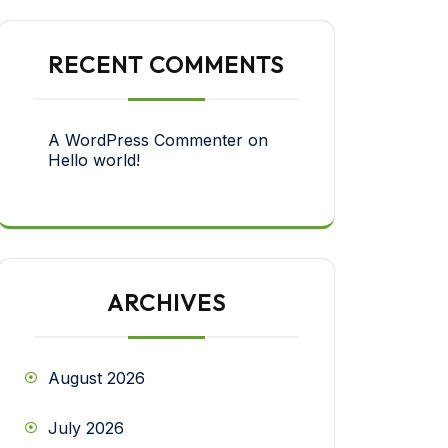
RECENT COMMENTS
A WordPress Commenter
on
Hello world!
ARCHIVES
August 2026
July 2026