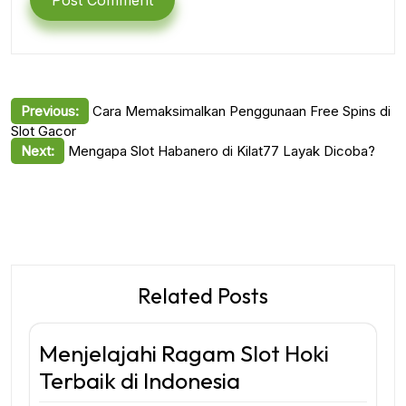
Post
Previous:
Cara Memaksimalkan Penggunaan Free Spins di
Slot Gacor
navigation
Next:
Mengapa Slot Habanero di Kilat77 Layak Dicoba?
Related Posts
Menjelajahi Ragam Slot Hoki
Terbaik di Indonesia