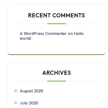
RECENT COMMENTS
A WordPress Commenter
on
Hello
world!
ARCHIVES
August 2026
July 2026