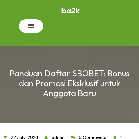
Skip
Iba2k
to
content
Open
Button
Panduan Daftar SBOBET: Bonus
dan Promosi Eksklusif untuk
Anggota Baru
22 July, 2024
admin
0 Comments
1