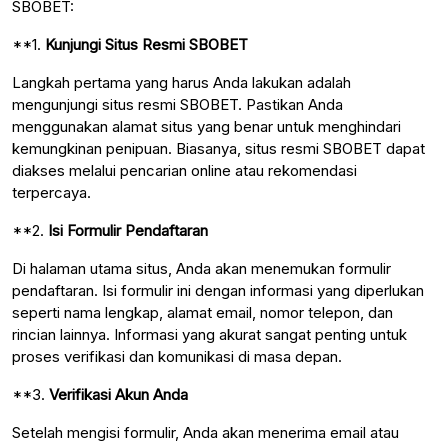
SBOBET:
**1.
Kunjungi Situs Resmi SBOBET
Langkah pertama yang harus Anda lakukan adalah
mengunjungi situs resmi SBOBET. Pastikan Anda
menggunakan alamat situs yang benar untuk menghindari
kemungkinan penipuan. Biasanya, situs resmi SBOBET dapat
diakses melalui pencarian online atau rekomendasi
terpercaya.
**2.
Isi Formulir Pendaftaran
Di halaman utama situs, Anda akan menemukan formulir
pendaftaran. Isi formulir ini dengan informasi yang diperlukan
seperti nama lengkap, alamat email, nomor telepon, dan
rincian lainnya. Informasi yang akurat sangat penting untuk
proses verifikasi dan komunikasi di masa depan.
**3.
Verifikasi Akun Anda
Setelah mengisi formulir, Anda akan menerima email atau