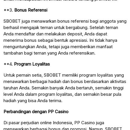
**3.
Bonus Referensi
SBOBET juga menawarkan bonus referensi bagi anggota yang
berhasil mengajak teman untuk bergabung. Setelah teman
Anda mendaftar dan melakukan deposit, Anda dapat
menerima bonus sebagai bentuk apresiasi. Ini tidak hanya
menguntungkan Anda, tetapi juga memberikan manfaat
tambahan bagi teman yang Anda referensikan.
**4.
Program Loyalitas
Untuk pemain setia, SBOBET memiliki program loyalitas yang
menawarkan berbagai hadiah dan bonus berdasarkan aktivitas
taruhan Anda. Semakin banyak Anda bertaruh, semakin tinggi
level Anda dalam program loyalitas, dan semakin besar pula
hadiah yang bisa Anda terima.
Perbandingan dengan PP Casino
Di pasar perjudian online Indonesia, PP Casino juga
menawarkan berbagai bonus dan promosi. Namun, SBOBET