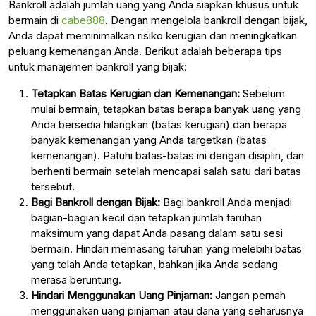
Bankroll adalah jumlah uang yang Anda siapkan khusus untuk
bermain di
cabe888
. Dengan mengelola bankroll dengan bijak,
Anda dapat meminimalkan risiko kerugian dan meningkatkan
peluang kemenangan Anda. Berikut adalah beberapa tips
untuk manajemen bankroll yang bijak:
Tetapkan Batas Kerugian dan Kemenangan:
Sebelum
mulai bermain, tetapkan batas berapa banyak uang yang
Anda bersedia hilangkan (batas kerugian) dan berapa
banyak kemenangan yang Anda targetkan (batas
kemenangan). Patuhi batas-batas ini dengan disiplin, dan
berhenti bermain setelah mencapai salah satu dari batas
tersebut.
Bagi Bankroll dengan Bijak:
Bagi bankroll Anda menjadi
bagian-bagian kecil dan tetapkan jumlah taruhan
maksimum yang dapat Anda pasang dalam satu sesi
bermain. Hindari memasang taruhan yang melebihi batas
yang telah Anda tetapkan, bahkan jika Anda sedang
merasa beruntung.
Hindari Menggunakan Uang Pinjaman:
Jangan pernah
menggunakan uang pinjaman atau dana yang seharusnya