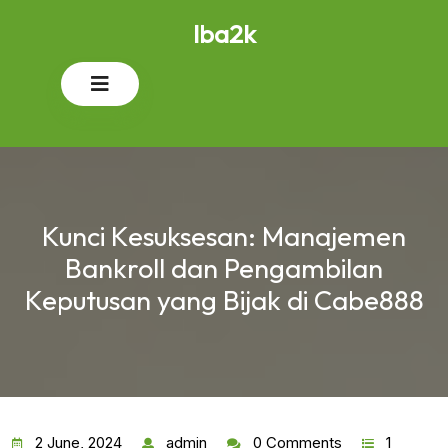
Skip
Iba2k
to
content
Open
Button
Kunci Kesuksesan: Manajemen
Bankroll dan Pengambilan
Keputusan yang Bijak di Cabe888
2 June, 2024
admin
0 Comments
1