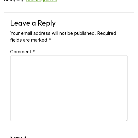
Leave a Reply
Your email address will not be published.
Required
fields are marked
*
Comment
*