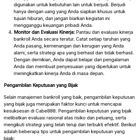
digunakan untuk kebutuhan lain untuk berjudi. Berjudi
hanya dengan uang yang Anda siapkan khusus untuk
tujuan hiburan, dan jangan biarkan kegiatan ini
mengganggu keuangan pribadi Anda.
Monitor dan Evaluasi Kinerja:
Pantau dan evaluasi kinerja
bankroll Anda secara teratur. Catat setiap taruhan yang
Anda pasang, kemenangan dan kerugian yang Anda
alami, serta strategi apa yang berhasil dan tidak berhasil.
Dengan demikian, Anda dapat belajar dari pengalaman
Anda dan membuat penyesuaian yang diperlukan untuk
meningkatkan kinerja Anda di masa depan.
Pengambilan Keputusan yang Bijak
Selain manajemen bankroll yang baik, pengambilan keputusan
yang bijak juga merupakan faktor kunci untuk mencapai
kesuksesan di Cabe888. Pengambilan keputusan yang bijak
melibatkan evaluasi rasional atas risiko dan peluang, serta
mengikuti strategi yang telah teruji dan terbukti efektif. Berikut
adalah beberapa tips untuk pengambilan keputusan yang
bijak: