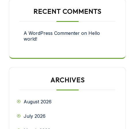
RECENT COMMENTS
A WordPress Commenter
on
Hello
world!
ARCHIVES
August 2026
July 2026