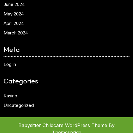
June 2024
May 2024
April 2024
March 2024
Meta
Log in
Categories
Kasino
Uncategorized
Babysitter Childcare WordPress Theme
By
Themespride