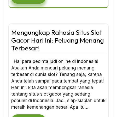
Mengungkap Rahasia Situs Slot
Gacor Hari Ini: Peluang Menang
Terbesar!
Hai para pecinta judi online di Indonesia!
Apakah Anda mencari peluang menang
terbesar di dunia slot? Tenang saja, karena
Anda telah sampai pada tempat yang tepat!
Hari ini, kita akan membongkar rahasia
tentang situs slot gacor yang sedang
populer di Indonesia. Jadi, siap-siaplah untuk
meraih kemenangan besar! Apa Itu…