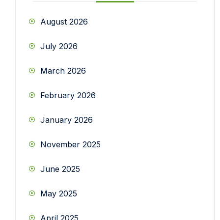
August 2026
July 2026
March 2026
February 2026
January 2026
November 2025
June 2025
May 2025
April 2025