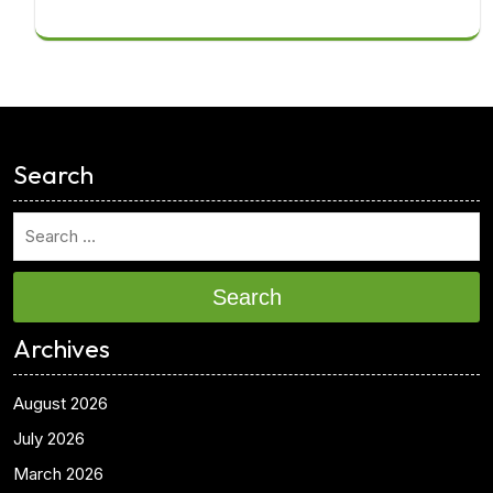
<
Search
Search
Archives
August 2026
July 2026
March 2026