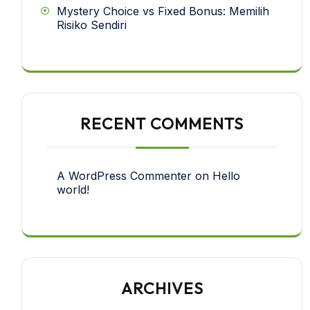
Mystery Choice vs Fixed Bonus: Memilih
Risiko Sendiri
RECENT COMMENTS
A WordPress Commenter
on
Hello
world!
ARCHIVES