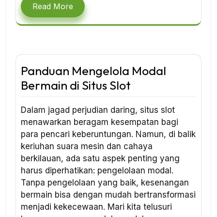
Read More
Panduan Mengelola Modal
Bermain di Situs Slot
Dalam jagad perjudian daring, situs slot
menawarkan beragam kesempatan bagi
para pencari keberuntungan. Namun, di balik
keriuhan suara mesin dan cahaya
berkilauan, ada satu aspek penting yang
harus diperhatikan: pengelolaan modal.
Tanpa pengelolaan yang baik, kesenangan
bermain bisa dengan mudah bertransformasi
menjadi kekecewaan. Mari kita telusuri