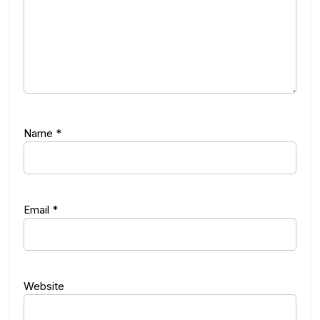
Name
*
Email
*
Website