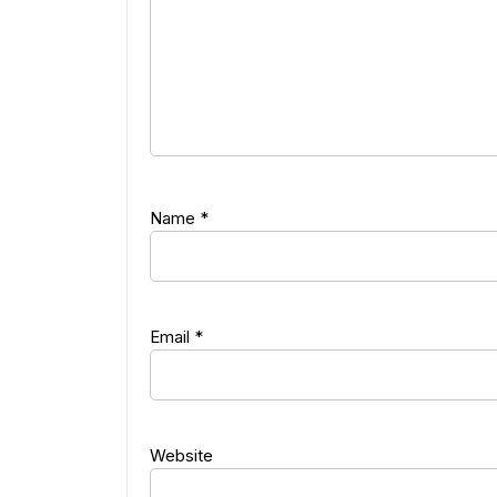
Name
*
Email
*
Website