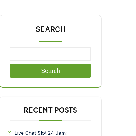
SEARCH
Search
RECENT POSTS
Live Chat Slot 24 Jam: