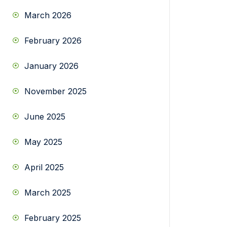
March 2026
February 2026
January 2026
November 2025
June 2025
May 2025
April 2025
March 2025
February 2025