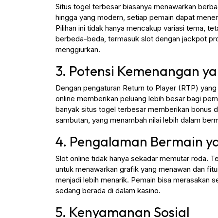
Situs togel terbesar biasanya menawarkan berbag
hingga yang modern, setiap pemain dapat mene
Pilihan ini tidak hanya mencakup variasi tema, t
berbeda-beda, termasuk slot dengan jackpot pr
menggiurkan.
3. Potensi Kemenangan ya
Dengan pengaturan Return to Player (RTP) yang se
online memberikan peluang lebih besar bagi pema
banyak situs togel terbesar memberikan bonus da
sambutan, yang menambah nilai lebih dalam berm
4. Pengalaman Bermain ya
Slot online tidak hanya sekadar memutar roda.
untuk menawarkan grafik yang menawan dan fitur
menjadi lebih menarik. Pemain bisa merasakan s
sedang berada di dalam kasino.
5. Kenyamanan Sosial