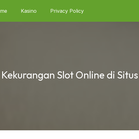
me
Kasino
Privacy Policy
Kekurangan Slot Online di Situs