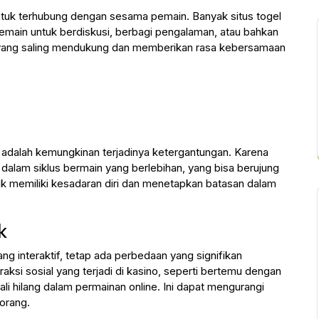
ntuk terhubung dengan sesama pemain. Banyak situs togel
emain untuk berdiskusi, berbagi pengalaman, atau bahkan
s yang saling mendukung dan memberikan rasa kebersamaan
ine adalah kemungkinan terjadinya ketergantungan. Karena
alam siklus bermain yang berlebihan, yang bisa berujung
tuk memiliki kesadaran diri dan menetapkan batasan dalam
k
 interaktif, tetap ada perbedaan yang signifikan
raksi sosial yang terjadi di kasino, seperti bertemu dengan
ali hilang dalam permainan online. Ini dapat mengurangi
orang.