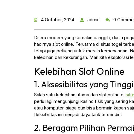
4 October, 2024
admin
0 Comme
Di era modern yang semakin canggih, dunia perju
hadirnya slot online. Terutama di situs togel ter
tetapi juga peluang untuk meraih kemenangan. Nam
kelebihan dan kekurangan. Mari kita eksplorasi le
Kelebihan Slot Online
1. Aksesibilitas yang Tinggi
Salah satu kelebihan utama dari slot online di
situ
perlu lagi mengunjungi kasino fisik yang sering k
atau komputer, siapa pun bisa bermain kapan saj
fleksibilitas ini menjadi daya tarik tersendiri.
2. Beragam Pilihan Perma