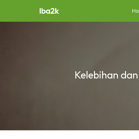
Skip
Iba2k
to
Ho
content
Kelebihan dan 