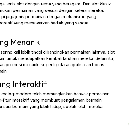
ai jenis slot dengan tema yang beragam. Dari slot klasik
mukan permainan yang sesuai dengan selera mereka.
etapi juga jenis permainan dengan mekanisme yang
ogresif yang menawarkan hadiah yang sangat
ng Menarik
ring kali lebih tinggi dibandingkan permainan lainnya, slot
in untuk mendapatkan kembali taruhan mereka. Selain itu,
n promosi menarik, seperti putaran gratis dan bonus
ain.
ng Interaktif
 Teknologi modern telah memungkinkan banyak permainan
-fitur interaktif yang membuat pengalaman bermain
ensasi bermain yang lebih hidup, seolah-olah mereka