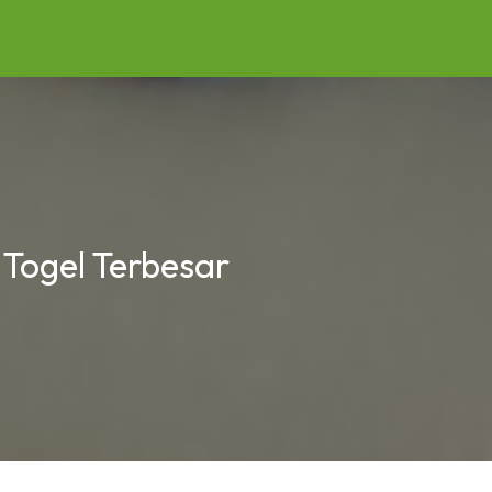
 Togel Terbesar