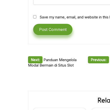
Save my name, email, and website in this
Post
Next:
Panduan Mengelola
Previous:
Modal Bermain di Situs Slot
navigation
Rel