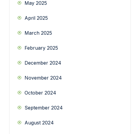
May 2025
April 2025
March 2025
February 2025
December 2024
November 2024
October 2024
September 2024
August 2024