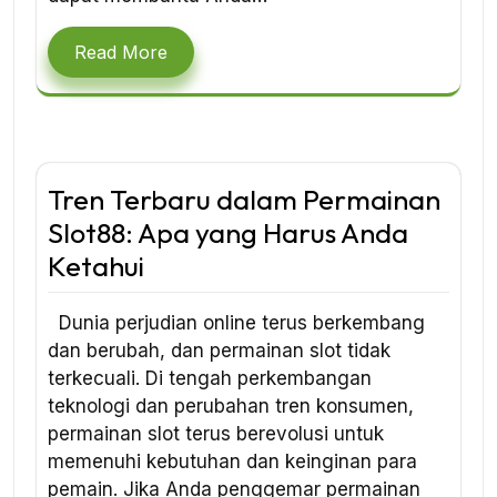
Read More
Tren Terbaru dalam Permainan
Slot88: Apa yang Harus Anda
Ketahui
Dunia perjudian online terus berkembang
dan berubah, dan permainan slot tidak
terkecuali. Di tengah perkembangan
teknologi dan perubahan tren konsumen,
permainan slot terus berevolusi untuk
memenuhi kebutuhan dan keinginan para
pemain. Jika Anda penggemar permainan