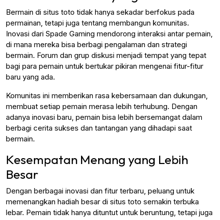
Bermain di situs toto tidak hanya sekadar berfokus pada
permainan, tetapi juga tentang membangun komunitas.
Inovasi dari Spade Gaming mendorong interaksi antar pemain,
di mana mereka bisa berbagi pengalaman dan strategi
bermain. Forum dan grup diskusi menjadi tempat yang tepat
bagi para pemain untuk bertukar pikiran mengenai fitur-fitur
baru yang ada.
Komunitas ini memberikan rasa kebersamaan dan dukungan,
membuat setiap pemain merasa lebih terhubung. Dengan
adanya inovasi baru, pemain bisa lebih bersemangat dalam
berbagi cerita sukses dan tantangan yang dihadapi saat
bermain.
Kesempatan Menang yang Lebih
Besar
Dengan berbagai inovasi dan fitur terbaru, peluang untuk
memenangkan hadiah besar di situs toto semakin terbuka
lebar. Pemain tidak hanya dituntut untuk beruntung, tetapi juga