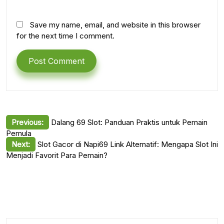
Save my name, email, and website in this browser
for the next time I comment.
Post
Previous:
Dalang 69 Slot: Panduan Praktis untuk Pemain
Pemula
navigation
Next:
Slot Gacor di Napi69 Link Alternatif: Mengapa Slot Ini
Menjadi Favorit Para Pemain?