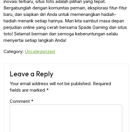
inovasi terbaru, situs toto adalah pilihan yang tepat.
Bergabunglah dengan komunitas pemain, eksplorasi fitur-fitur
baru, dan siapkan diri Anda untuk memenangkan hadiah-
hadiah menarik setiap harinya. Mari kita sambut masa depan
perjudian online yang cerah bersama Spade Gaming dan situs
toto! Selamat bermain dan semoga keberuntungan selalu
menyertai setiap langkah Anda!
Category:
Uncategorized
Leave a Reply
Your email address will not be published.
Required
fields are marked
*
Comment
*