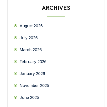
ARCHIVES
August 2026
July 2026
March 2026
February 2026
January 2026
November 2025
June 2025