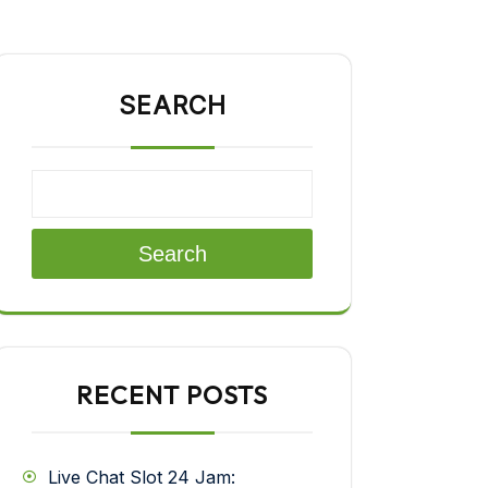
SEARCH
Search
RECENT POSTS
Live Chat Slot 24 Jam: