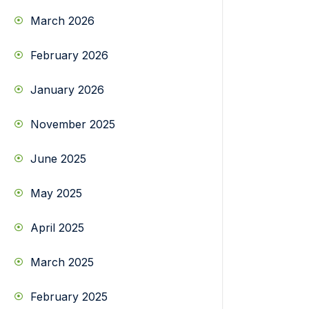
March 2026
February 2026
January 2026
November 2025
June 2025
May 2025
April 2025
March 2025
February 2025