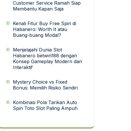
Customer Service Ramah Siap
Membantu Kapan Saja
Kenali Fitur Buy Free Spin di
Habanero: Worth It atau
Buang-buang Modal?
Menjelajahi Dunia Slot
Habanero betwin188 dengan
Konsep Gameplay Modern dan
Interaktif
Mystery Choice vs Fixed
Bonus: Memilih Risiko Sendiri
Kombinasi Pola Tarikan Auto
Spin Toto Slot Paling Ampuh