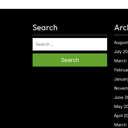
<
Search
Arc
August
July 2
Search
March
Februa
Januar
Novem
June 2
May 2
April 2
March