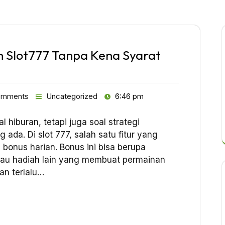
n Slot777 Tanpa Kena Syarat
omments
Uncategorized
6:46 pm
l hiburan, tetapi juga soal strategi
ada. Di slot 777, salah satu fitur yang
 bonus harian. Bonus ini bisa berupa
atau hadiah lain yang membuat permainan
an terlalu…