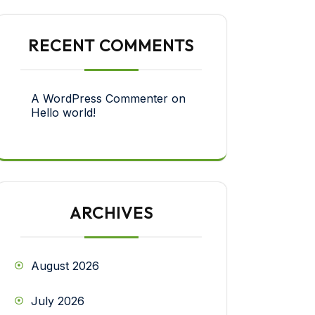
RECENT COMMENTS
A WordPress Commenter
on
Hello world!
ARCHIVES
August 2026
July 2026