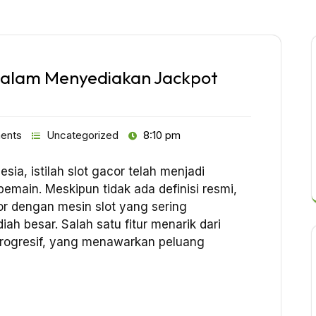
dalam Menyediakan Jackpot
ents
Uncategorized
8:10 pm
sia, istilah slot gacor telah menjadi
emain. Meskipun tidak ada definisi resmi,
r dengan mesin slot yang sering
 besar. Salah satu fitur menarik dari
progresif, yang menawarkan peluang