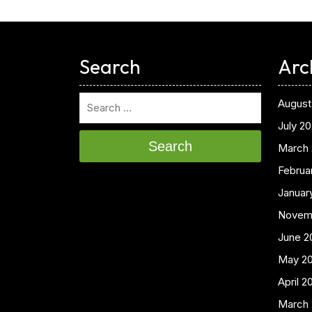
<
Search
Arc
August
July 2
Search
March
Februa
Januar
Novem
June 2
May 2
April 2
March