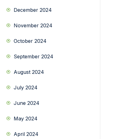
December 2024
November 2024
October 2024
September 2024
August 2024
July 2024
June 2024
May 2024
April 2024