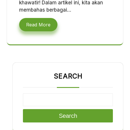
khawatir! Dalam artikel ini, kita akan
membahas berbagai…
Read More
SEARCH
Search