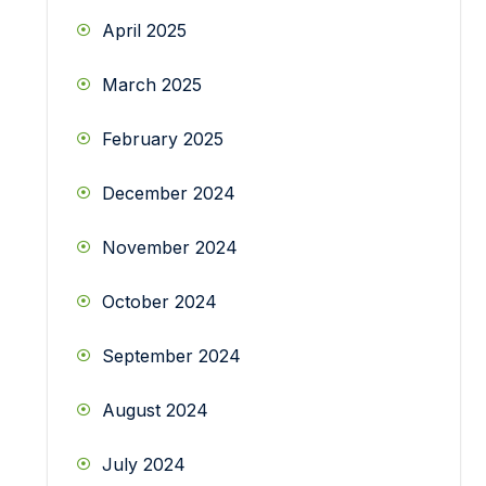
April 2025
March 2025
February 2025
December 2024
November 2024
October 2024
September 2024
August 2024
July 2024