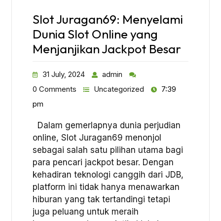
Slot Juragan69: Menyelami
Dunia Slot Online yang
Menjanjikan Jackpot Besar
31 July, 2024
admin
0 Comments
Uncategorized
7:39
pm
Dalam gemerlapnya dunia perjudian
online, Slot Juragan69 menonjol
sebagai salah satu pilihan utama bagi
para pencari jackpot besar. Dengan
kehadiran teknologi canggih dari JDB,
platform ini tidak hanya menawarkan
hiburan yang tak tertandingi tetapi
juga peluang untuk meraih