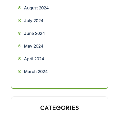
August 2024
July 2024
June 2024
May 2024
April 2024
March 2024
CATEGORIES