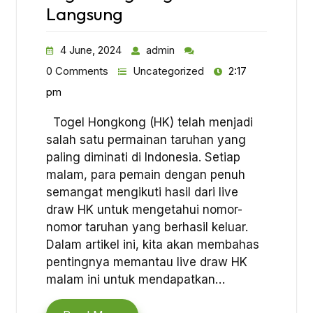
Langsung
4 June, 2024
admin
0 Comments
Uncategorized
2:17
pm
Togel Hongkong (HK) telah menjadi
salah satu permainan taruhan yang
paling diminati di Indonesia. Setiap
malam, para pemain dengan penuh
semangat mengikuti hasil dari live
draw HK untuk mengetahui nomor-
nomor taruhan yang berhasil keluar.
Dalam artikel ini, kita akan membahas
pentingnya memantau live draw HK
malam ini untuk mendapatkan…