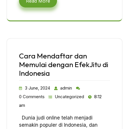
Read More
Cara Mendaftar dan
Memulai dengan EfekJitu di
Indonesia
3 June, 2024
admin
0 Comments
Uncategorized
8:12
am
Dunia judi online telah menjadi
semakin populer di Indonesia, dan