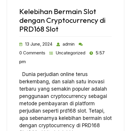
Kelebihan Bermain Slot
dengan Cryptocurrency di
PRD168 Slot
13 June, 2024
admin
0 Comments
Uncategorized
5:57
pm
Dunia perjudian online terus
berkembang, dan salah satu inovasi
terbaru yang semakin populer adalah
penggunaan cryptocurrency sebagai
metode pembayaran di platform
perjudian seperti prd168 slot. Tetapi,
apa sebenarnya kelebihan bermain slot
dengan cryptocurrency di PRD168