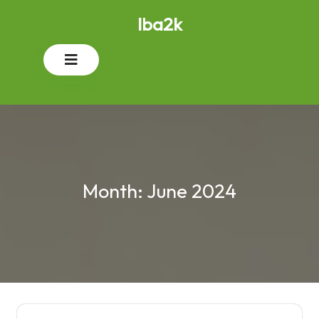
Skip
Iba2k
to
content
Open
Button
Month:
June 2024