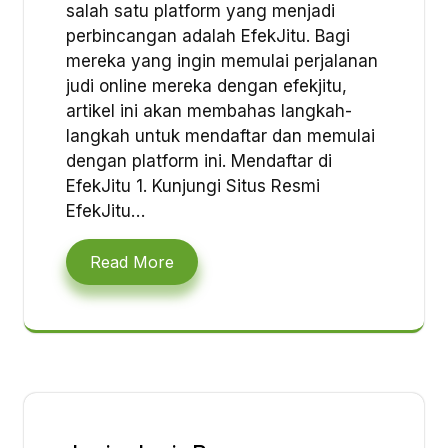
salah satu platform yang menjadi
perbincangan adalah EfekJitu. Bagi
mereka yang ingin memulai perjalanan
judi online mereka dengan efekjitu,
artikel ini akan membahas langkah-
langkah untuk mendaftar dan memulai
dengan platform ini. Mendaftar di
EfekJitu 1. Kunjungi Situs Resmi
EfekJitu…
Read More