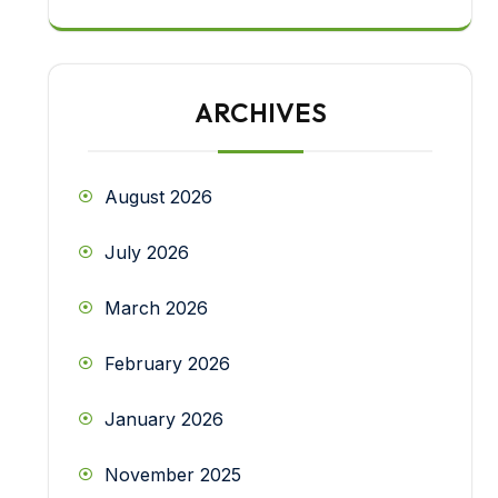
ARCHIVES
August 2026
July 2026
March 2026
February 2026
January 2026
November 2025