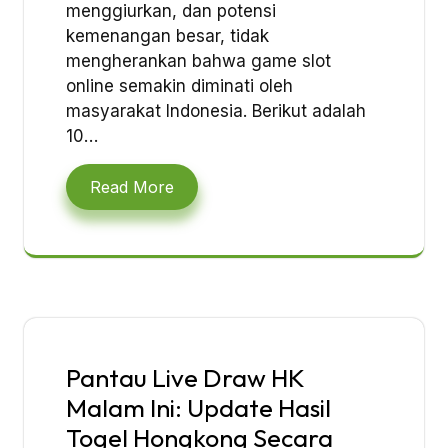
menggiurkan, dan potensi
kemenangan besar, tidak
mengherankan bahwa game slot
online semakin diminati oleh
masyarakat Indonesia. Berikut adalah
10…
Read More
Pantau Live Draw HK
Malam Ini: Update Hasil
Togel Hongkong Secara