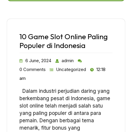
10 Game Slot Online Paling
Populer di Indonesia
6 June, 2024
admin
0 Comments
Uncategorized
12:18
am
Dalam industri perjudian daring yang
berkembang pesat di Indonesia, game
slot online telah menjadi salah satu
yang paling populer di antara para
pemain. Dengan berbagai tema
menarik, fitur bonus yang