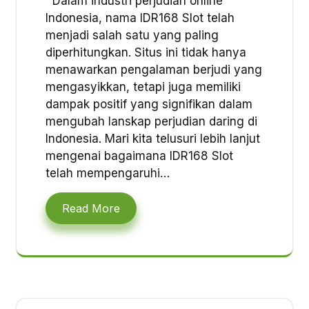
Dalam industri perjudian online
Indonesia, nama IDR168 Slot telah
menjadi salah satu yang paling
diperhitungkan. Situs ini tidak hanya
menawarkan pengalaman berjudi yang
mengasyikkan, tetapi juga memiliki
dampak positif yang signifikan dalam
mengubah lanskap perjudian daring di
Indonesia. Mari kita telusuri lebih lanjut
mengenai bagaimana IDR168 Slot
telah mempengaruhi…
Read More