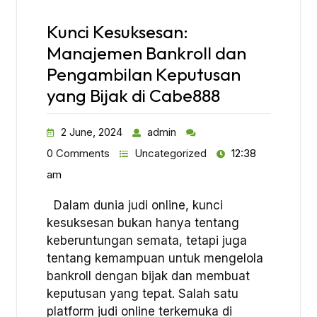
Kunci Kesuksesan:
Manajemen Bankroll dan
Pengambilan Keputusan
yang Bijak di Cabe888
2 June, 2024
admin
0 Comments
Uncategorized
12:38
am
Dalam dunia judi online, kunci
kesuksesan bukan hanya tentang
keberuntungan semata, tetapi juga
tentang kemampuan untuk mengelola
bankroll dengan bijak dan membuat
keputusan yang tepat. Salah satu
platform judi online terkemuka di