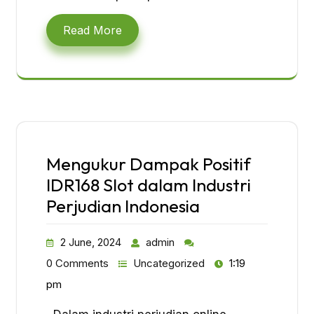
Read More
Mengukur Dampak Positif
IDR168 Slot dalam Industri
Perjudian Indonesia
2 June, 2024
admin
0 Comments
Uncategorized
1:19
pm