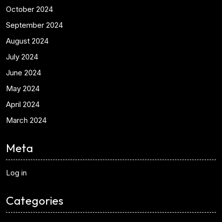
October 2024
September 2024
August 2024
July 2024
June 2024
May 2024
April 2024
March 2024
Meta
Log in
Categories