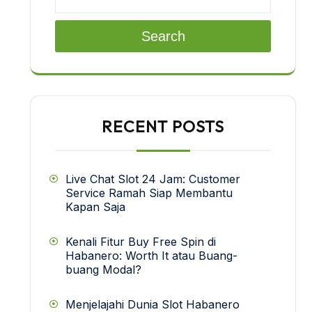
Search
RECENT POSTS
Live Chat Slot 24 Jam: Customer
Service Ramah Siap Membantu
Kapan Saja
Kenali Fitur Buy Free Spin di
Habanero: Worth It atau Buang-
buang Modal?
Menjelajahi Dunia Slot Habanero