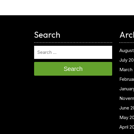
<
Search
Arc
August
July 2
Search
March
Februa
Januar
Novem
June 2
May 2
April 2