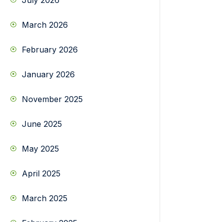
July 2026
March 2026
February 2026
January 2026
November 2025
June 2025
May 2025
April 2025
March 2025