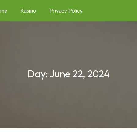
me
Kasino
Privacy Policy
Day:
June 22, 2024