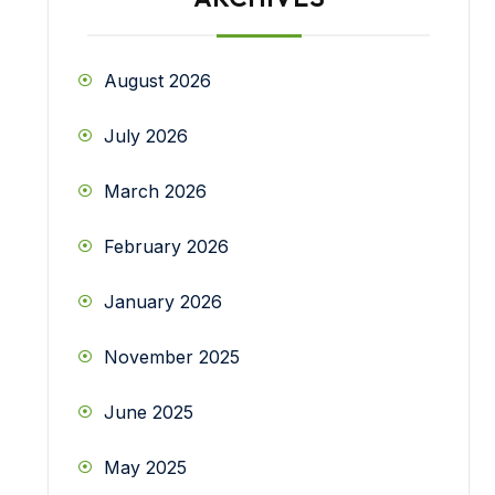
August 2026
July 2026
March 2026
February 2026
January 2026
November 2025
June 2025
May 2025