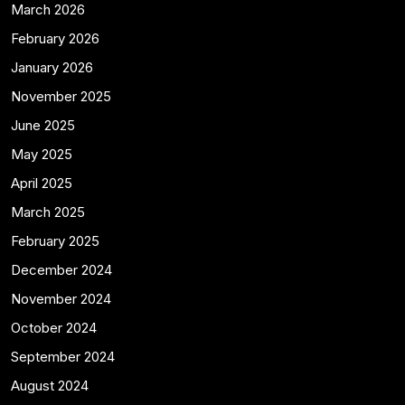
March 2026
February 2026
January 2026
November 2025
June 2025
May 2025
April 2025
March 2025
February 2025
December 2024
November 2024
October 2024
September 2024
August 2024