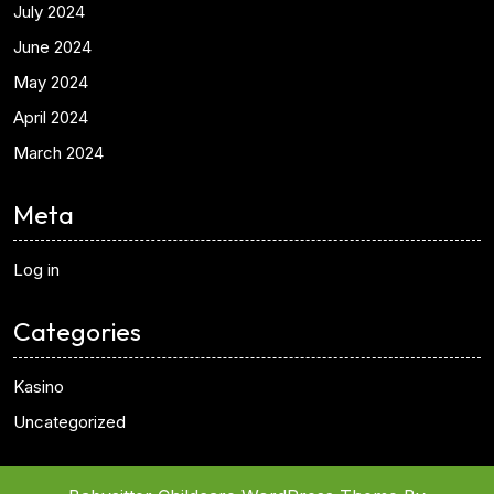
July 2024
June 2024
May 2024
April 2024
March 2024
Meta
Log in
Categories
Kasino
Uncategorized