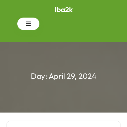
Skip
Iba2k
to
content
Open
Button
Day:
April 29, 2024