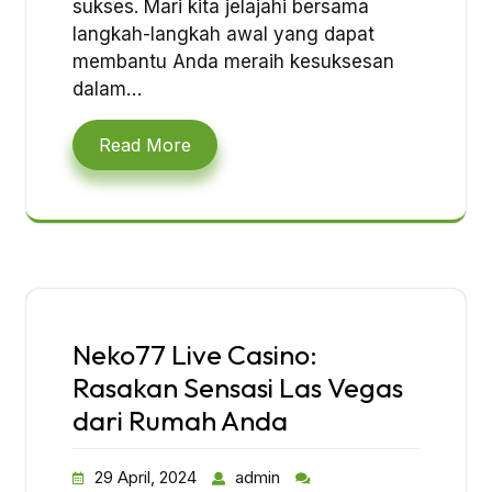
sukses. Mari kita jelajahi bersama
langkah-langkah awal yang dapat
membantu Anda meraih kesuksesan
dalam…
Read More
Neko77 Live Casino:
Rasakan Sensasi Las Vegas
dari Rumah Anda
29 April, 2024
admin