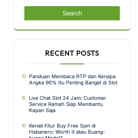
Search
RECENT POSTS
Panduan Membaca RTP dan Kenapa
Angka 96% Itu Penting Banget di Slot
Live Chat Slot 24 Jam: Customer
Service Ramah Siap Membantu
Kapan Saja
Kenali Fitur Buy Free Spin di
Habanero: Worth It atau Buang-
buang Modal?