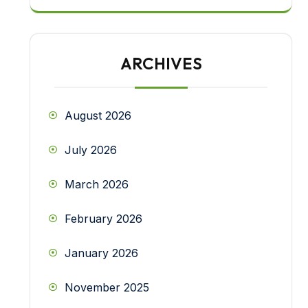
ARCHIVES
August 2026
July 2026
March 2026
February 2026
January 2026
November 2025