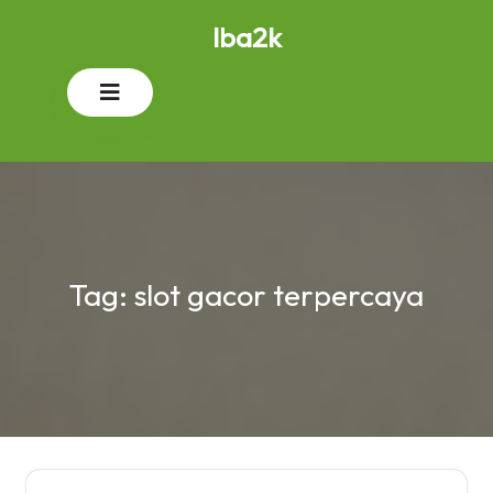
Skip
Iba2k
to
content
Open
Button
Tag:
slot gacor terpercaya