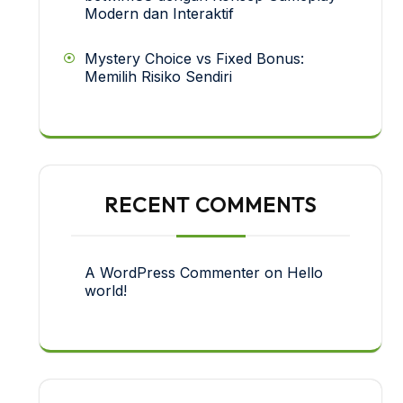
Modern dan Interaktif
Mystery Choice vs Fixed Bonus:
Memilih Risiko Sendiri
RECENT COMMENTS
A WordPress Commenter
on
Hello
world!